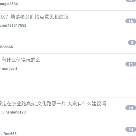
magic3584
租房？烦请老乡们给点意见和建议
16
com781517552
3
Ron666
阳，有什么值得玩的么
11
by
manjusri
概定在农业路高架,文化路那一片,大家有什么建议吗
10
d by
nanfeng123
24
by
Ron666