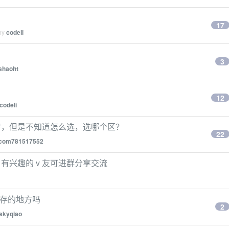
17
 by
codeli
3
shaoht
12
codeli
房，但是不知道怎么选，选哪个区？
22
com781517552
有兴趣的 v 友可进群分享交流
级内存的地方吗
2
skyqiao