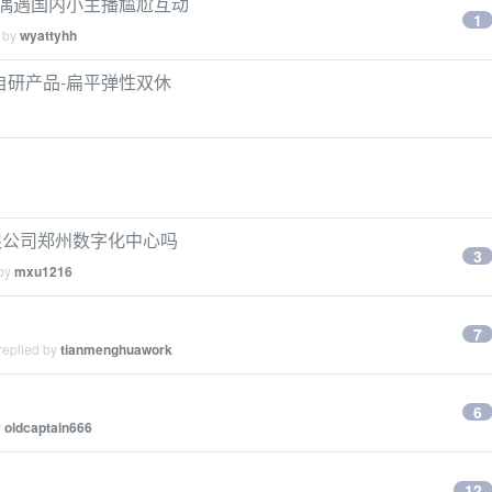
州街头偶遇国内小主播尴尬互动
1
d by
wyattyhh
自研产品-扁平弹性双休
限公司郑州数字化中心吗
3
 by
mxu1216
7
replied by
tianmenghuawork
6
y
oldcaptain666
12