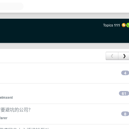
Topics
111
❮
❯
4
61
wlmxenl
需要避坑的公司？
8
farer