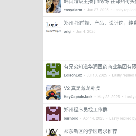
韩国超级主播 jinnytty 在郑
easyalarm
•
Jun 27, 2025
• Lastly replie
郑州-招前端、产品、设计岗，纯
origi
•
Jun 4, 2025
有兄弟知道华润医药商业集团有
EdisonEdz
•
Jul 10, 2025
• Lastly replied
V2 真是藏龙卧虎
HeyCaptainJack
•
May 23, 2025
• Lastly 
郑州程序员找工作群
burnbrid
•
Apr 14, 2025
• Lastly replied b
郑东新区的学区房求推荐