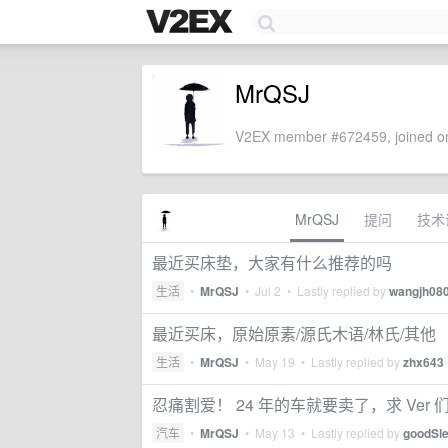
MrQSJ
V2EX member #672459, joined on
MrQSJ
提问
技术
最近买床垫，大家有什么推荐的吗
生活
•
MrQSJ
•
Jul 2
• Lastly replied by
wangjh08
最近买床，原始原素/源氏木语/林氏/其他
生活
•
MrQSJ
•
May 19
• Lastly replied by
zhx643
忍痛割爱！ 24 年的车就要卖了，求 Ver
汽车
•
MrQSJ
•
May 13
• Lastly replied by
goodSl