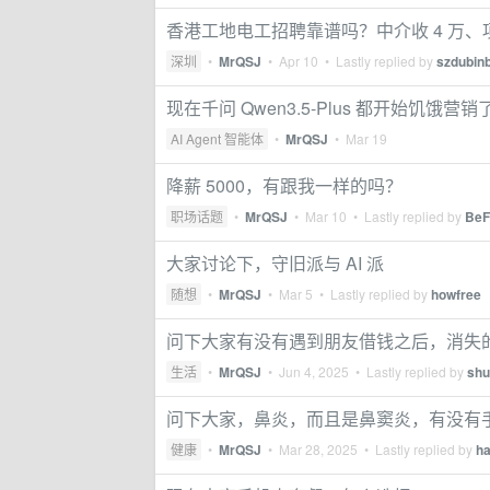
香港工地电工招聘靠谱吗？中介收 4 万
深圳
•
MrQSJ
•
Apr 10
• Lastly replied by
szdubinb
现在千问 Qwen3.5-Plus 都开始饥饿营
AI Agent 智能体
•
MrQSJ
•
Mar 19
降薪 5000，有跟我一样的吗？
职场话题
•
MrQSJ
•
Mar 10
• Lastly replied by
BeF
大家讨论下，守旧派与 AI 派
随想
•
MrQSJ
•
Mar 5
• Lastly replied by
howfree
问下大家有没有遇到朋友借钱之后，消失
生活
•
MrQSJ
•
Jun 4, 2025
• Lastly replied by
shu
问下大家，鼻炎，而且是鼻窦炎，有没有
健康
•
MrQSJ
•
Mar 28, 2025
• Lastly replied by
ha