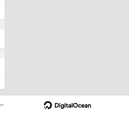
5
4
ge