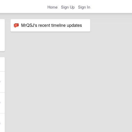
Home
Sign Up
Sign In
MrQSJ's recent timeline updates