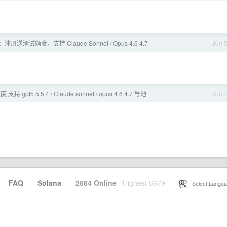
：注册送测试额度，支持 Claude Sonnet / Opus 4.6 4.7
Jun 
 gpt5.5 5.4 / Claude sonnet / opus 4.6 4.7 号池
Jun 
·
FAQ
·
Solana
·
2684 Online
Highest 6679
·
Select Langua