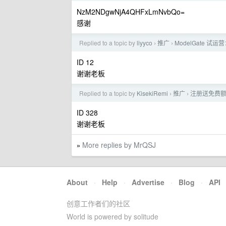
NzM2NDgwNjA4QHFxLmNvbQo=
感谢
Replied to a topic by
liyyco
推广
ModelGate 试运营
›
›
ID 12
谢谢老板
Replied to a topic by
KisekiRemi
推广
注册送免费额度 支持
›
›
ID 328
谢谢老板
More replies by MrQSJ
»
About
·
Help
·
Advertise
·
Blog
·
API
创意工作者们的社区
World is powered by solitude