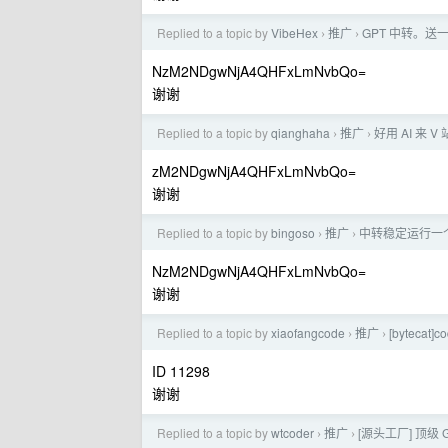
Replied to a topic by
VibeHex
推广
GPT 中转。送
›
›
NzM2NDgwNjA4QHFxLmNvbQo=
谢谢
Replied to a topic by
qianghaha
推广
好用 AI 来 
›
›
zM2NDgwNjA4QHFxLmNvbQo=
谢谢
Replied to a topic by
bingoso
推广
中转稳定运行一个多
›
›
NzM2NDgwNjA4QHFxLmNvbQo=
谢谢
Replied to a topic by
xiaofangcode
推广
[byteca
›
›
ID 11298
谢谢
Replied to a topic by
wtcoder
推广
[源头工厂] 顶级 G
›
›