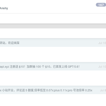
167
Anshy
转站，欢迎来踩
Jul 1
yeapi.xyz 注册送 $10！加群抽 100 个 $10，已首发上线 GPT-5.6！
Jul 1
ex 小站开业，评论送 5 额度,倍率低至:0.07x;plus 0.11x;pro 号池倍率 0.25x
Jul 