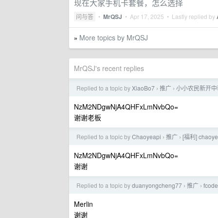
现在大家手机卡套餐，怎么选择
问与答
•
MrQSJ
•
Apr 17, 2025
• Lastly replied by
More topics by MrQSJ
»
MrQSJ's recent replies
Replied to a topic by
XiaoBo7
推广
小小农民新开中
›
›
NzM2NDgwNjA4QHFxLmNvbQo=
谢谢老板
Replied to a topic by
Chaoyeapi
推广
[福利] chao
›
›
NzM2NDgwNjA4QHFxLmNvbQo=
谢谢
Replied to a topic by
duanyongcheng77
推广
fcod
›
›
Merlin
谢谢