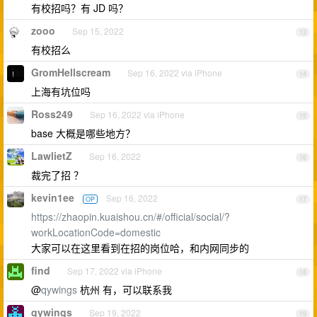
有校招吗？有 JD 吗？
zooo
Sep 15, 2022
13
有校招么
GromHellscream
Sep 16, 2022 via iPhone
14
上海有坑位吗
Ross249
Sep 16, 2022 via iPhone
15
base 大概是哪些地方？
LawlietZ
Sep 16, 2022
16
裁完了招 ？
kevin1ee
Sep 16, 2022
OP
17
https://zhaopin.kuaishou.cn/#/official/social/?
workLocationCode=domestic
大家可以在这里看到在招的岗位哈，和内网同步的
find
Sep 17, 2022 via iPhone
18
@
qywings
杭州 有，可以联系我
qywings
Sep 19, 2022
19