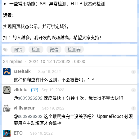
一些常用功能：SSL 异常检测、HTTP 状态码检测
远景：
实现网页状态公示，并可绑定域名
扣 1 的人越多，我开发的兴趣越高，希望大家支持！
网铃
检测
微信
检测器
24 replies
•
2024-10-12 17:28:22 +08:00
rateltalk
Sep 19, 2022
1
这种和爬虫有什么区别，不会被告吗，^_^
zlldeta
Sep 19, 2022
OP
2
@
s609926202
速度最快 1 分钟 1 次，我觉得不算太快吧
villivateur
Sep 19, 2022
3
@
s609926202
这个跟爬虫完全没关系吧？ UptimeRobot 必须
要用户主动填写才会监控
ETO
Sep 19, 2022
4