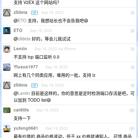
支持 V2EX 这个网站吗？
zlldeta
Sep 19, 2022
OP
5
@
ETO
支持，我想站长也不会告我吧😄
ETO
Sep 19, 2022
6
@
zlldeta
好的，等会儿我试试
Lentin
Sep 19, 2022 via iPhone
7
不支持 tcp 端口监听 0.0
YIusus1977
Sep 19, 2022
8
网上有几个同类应用，难用的一批，支持 lz
zlldeta
Sep 19, 2022
OP
9
@
Lentin
目前是这样的，你的意思是定时检测端口存活是吧，可
以加到 TODO list😄
cat9life
Sep 19, 2022
10
支持一下
yufeng0681
Sep 19, 2022
11
最有价值的 商品价格波动，低于 xx 价格就通知人。 可惜 商品