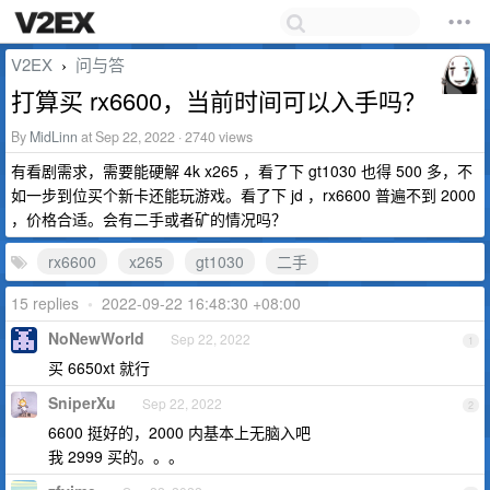
V2EX
问与答
›
打算买 rx6600，当前时间可以入手吗？
By
MidLinn
at Sep 22, 2022 · 2740 views
有看剧需求，需要能硬解 4k x265 ，看了下 gt1030 也得 500 多，不
如一步到位买个新卡还能玩游戏。看了下 jd ，rx6600 普遍不到 2000
，价格合适。会有二手或者矿的情况吗？
rx6600
x265
gt1030
二手
15 replies
•
2022-09-22 16:48:30 +08:00
NoNewWorld
Sep 22, 2022
1
买 6650xt 就行
SniperXu
Sep 22, 2022
2
6600 挺好的，2000 内基本上无脑入吧
我 2999 买的。。。