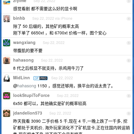
zfyime
Sep 22, 2022
3
感觉看剧 都不需要这么好的显卡啊
binhb
Sep 22, 2022 via iPhone
4
除了 50 后缀的，其他矿的概率太高
刚下单了 6650xt ，和 6700xt 价格一样，图个安心
wangxiang
Sep 22, 2022
5
带腹肌的要不要
hahasong
Sep 22, 2022
6
8 代之后核显不就支持，杀鸡用牛刀了
MidLinn
Sep 22, 2022
OP
PRO
7
@
hahasong
1150 ，感觉还够用，换平台的话太贵了。
lookStupiToForce
Sep 22, 2022
8
6x50 都可以，其他确实是矿的概率较高
jdandelion573
Sep 22, 2022
9
昨天我看 3090 二手价格 5 千,现在 4 千,一晚上跌了一千多, 挖
矿都处于关机价, 海外玩家消化不了矿机显卡,正在往国内转运销