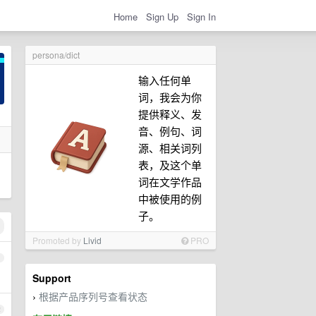
Home
Sign Up
Sign In
persona/dict
输入任何单
词，我会为你
提供释义、发
音、例句、词
源、相关词列
表，及这个单
词在文学作品
中被使用的例
子。
Promoted by
Livid
PRO
1
Support
根据产品序列号查看状态
›
2