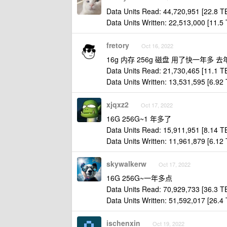
Data Units Read: 44,720,951 [22.8 T
Data Units Written: 22,513,000 [11.5 
fretory
Oct 16, 2022
16g 内存 256g 磁盘 用了快一年多
Data Units Read: 21,730,465 [11.1 T
Data Units Written: 13,531,595 [6.92 
xjqxz2
Oct 17, 2022
16G 256G~1 年多了
Data Units Read: 15,911,951 [8.14 T
Data Units Written: 11,961,879 [6.12 
skywalkerw
Oct 17, 2022
16G 256G~一年多点
Data Units Read: 70,929,733 [36.3 T
Data Units Written: 51,592,017 [26.4 
ischenxin
Oct 19, 2022