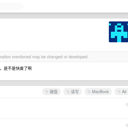
ormation mentioned may be changed or developed.
T ，是不是快废了啊
硬盘
读写
MacBook
Air