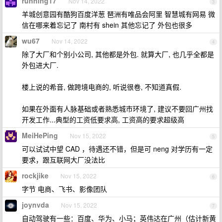
running17
Nov 14, 2022
3
羊城创意园有酷狗百度洋葱 琶洲有唯品会阿里 智慧城有网易 微
信在哪来着忘记了 南村有 shein 其他忘记了 外包也很多
wu67
Nov 14, 2022
4
除了大厂和个别小公司, 其他都是外包. 就算大厂, 也几乎全都是
外包进大厂.
楼上说的希音, 做跨境电商的, 听说很卷, 不知道真假.
如果在外面有人脉基础或者熟悉城市环境了, 建议不要回广州找
开发工作...典型的工资低要求高, 工资高的要求超级高
MeiHePing
Nov 15, 2022
5
可以试试中望 CAD ，待遇还不错，但是可 neng 对学历有一定
要求，跟互联网大厂没法比
rockjike
Nov 15, 2022
6
字节 电商、飞书、影像团队
joynvda
Nov 15, 2022
7
自动驾驶有一些：百度、华为、小马；英伟达在广州（估计新黄