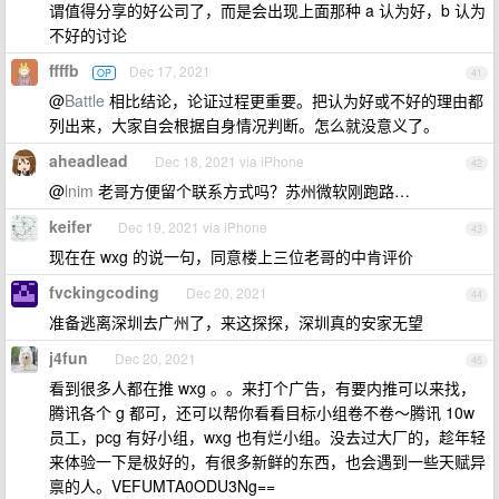
谓值得分享的好公司了，而是会出现上面那种 a 认为好，b 认为
不好的讨论
ffffb
Dec 17, 2021
OP
41
@
Battle
相比结论，论证过程更重要。把认为好或不好的理由都
列出来，大家自会根据自身情况判断。怎么就没意义了。
aheadlead
Dec 18, 2021 via iPhone
42
@
lnim
老哥方便留个联系方式吗？苏州微软刚跑路…
keifer
Dec 19, 2021 via iPhone
43
现在在 wxg 的说一句，同意楼上三位老哥的中肯评价
fvckingcoding
Dec 20, 2021
44
准备逃离深圳去广州了，来这探探，深圳真的安家无望
j4fun
Dec 20, 2021
45
看到很多人都在推 wxg 。。来打个广告，有要内推可以来找，
腾讯各个 g 都可，还可以帮你看看目标小组卷不卷～腾讯 10w
员工，pcg 有好小组，wxg 也有烂小组。没去过大厂的，趁年轻
来体验一下是极好的，有很多新鲜的东西，也会遇到一些天赋异
禀的人。VEFUMTA0ODU3Ng==