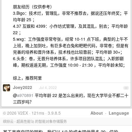
朋友经历（仅供参考）
3.Bigo：技术烂，管理乱，非常不推荐去，据说还压年终奖；平
均年龄 25 ；
4.37 互娱和 4399：小作坊式管理，及其混乱，别去；平均年龄
22 ；
5.wxg：工作强度非常夸张，经常 10-11 点下班，典型的上午不
上班，晚上加到吐，有巨多老白兔和粑粑代码，非常卷；但是有
完善的培养和晋升体系，技术栈也比较靠前；平均年龄 30+；
6.头条：卷，无晋升培养体系，许多项目团队混乱；入职即巅
峰，期权遥遥无期，工作强度 10:00 - 21:30 ，平均年龄未知；
综上，推荐阿里
Joey2022
Jul 4, 2022
68
@
a970891
平均年龄 22 是怎么出来的，现在大学毕业不都二十
三四岁吗？
© 2026 V2EX · 121ms · 3.9.8.5
About
·
Language
缤纷云 - 超高性能🚀 的智能对象存储服务
基于高度自研的架构，我们以 1/3 的成本提供最多 20+ 倍的