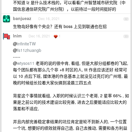
不知道 lz 是什么技术栈的，可以看看广州智慧城市研究院（中
国信息通信研究院广州分院），以前待过一段时间挺好的
banjueaz
Dec 16, 2021
32
生物岛好像有个央企？还有 boss 上见到联通也在招
lnim
Dec 16, 2021
1
33
@
infiniteTW
@
fs11zhuangb
-----
@
wtysos11
老哥的说的很中肯, 看组, 但是大部分组都卷的飞起,
每个团队都有那么几个非 +8 时区的人, tit 作息应该还好 经常可
以 10 点后下班, 媒体港的作息基本上就没见过亮灯的广州塔, 最
晚的时候组长拉着大家伙搞到凌晨三四五点
背星这个事情就看组, 入职的时候认识三个老哥, 2 星率 66% , 如
果是之前公司的技术建设比较完善, 进去之后要能适应比较大的
落差和不适应,
并且内部完善稳定拿结果的坑位肯定是轮不到新人的, 一个位置
一个坑, 想要好的绩效就得自己造, 自己去推动, 需要和各方利益