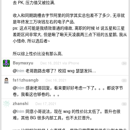
去 PK, 压力值又被拉满,
收入和同期跳槽去字节阿里的同学其实总包差不了多少, 无非就
是年终发三万块钱左右的电子产品,
ps: 这点可能是我绩效普通的缘故, 离职的时候 ld 说五星和三星
差距区间非常大, 但是瞅了瞅天天凌晨两三点下班的五星鹅, 我从
小惜命, 所以选后者~
所以综上性价比没有那么高,
Baymaxyu
Dec 16, 2021 via iPhone
34
@
lnim
老哥跑路去哪了？校招 wxg 瑟瑟发抖…
fs11zhuangb
Dec 16, 2021
35
@
lnim
感谢老哥回复，看来要好好考虑一下了。。。都说字节
卷，我看这也够卷的。。。
zhanshi
Dec 17, 2021
36
@
lnim
同意小哥说法，现在 wxg 的性价比太低了。晋升也很
难，其他 BG 很多内部工具，也不太拦晋升。