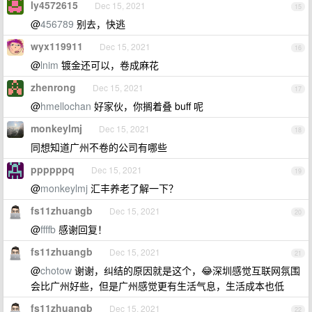
ly4572615
Dec 15, 2021
15
@
456789
别去，快逃
wyx119911
Dec 15, 2021
16
@
lnim
镀金还可以，卷成麻花
zhenrong
Dec 15, 2021
17
@
hmellochan
好家伙，你搁着叠 buff 呢
monkeylmj
Dec 15, 2021
18
同想知道广州不卷的公司有哪些
ppppppq
Dec 15, 2021
19
@
monkeylmj
汇丰养老了解一下？
fs11zhuangb
Dec 15, 2021
20
@
ffffb
感谢回复！
fs11zhuangb
Dec 15, 2021
21
@
chotow
谢谢，纠结的原因就是这个，😂深圳感觉互联网氛围
会比广州好些，但是广州感觉更有生活气息，生活成本也低
fs11zhuangb
Dec 15, 2021
22