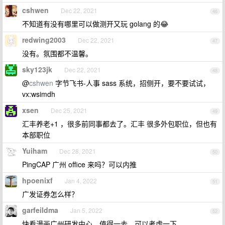
cshwen
Dec 22, 2021
46
不知道有没有哪里可以做测开又玩 golang 的😂
redwing2003
Dec 22, 2021
47
没有。氛围都不温馨。
sky123jk
Dec 22, 2021
48
@
cshwen
字节飞书-人事 sass 系统，招侧开，要不要试试，
vx:wsimdh
xsen
Dec 25, 2021
49
汇丰养老+1 ，很多前同事都去了。汇丰 很多外包职位，但也有
本部职位
Yuiham
Dec 28, 2021
50
PingCAP 广州 office 来吗？可以内推
hpoenixf
Jan 4, 2022
51
广发证券怎么样？
garfeildma
Jan 5, 2022
52
快看漫画广州研发中心，值得一去，可以考虑一下