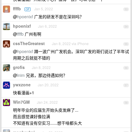
ffffb
Jan 5, 2022
OP
53
@
hpoenixf
广发的研发不是在深圳吗？
hpoenixf
Jan 6, 2022
54
@
ffffb
广州有啊
cssTheGreatest
Jan 8, 2022 via iPhone
55
@
hpoenixf
蹲一波广州广发机会。深圳广发的哥们说过了半年试
用期之后就挺不错的
grofis
Jan 8, 2022
56
@
lnim
兄弟，那边待遇如何？
ywxzone
Jan 20, 2022
57
快看漫画+1
Win7GM
Jan 24, 2022
58
明年毕业的应届生开始头皮发麻了...
而且感觉课好像拉满
不知道有没有空实习......想干啥都头大