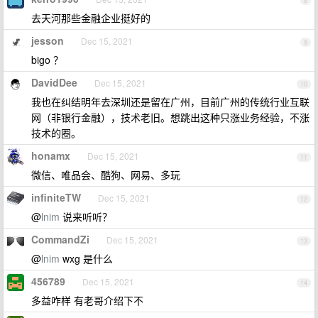
8
去天河那些金融企业挺好的
jesson
Dec 15, 2021
9
bigo ？
DavidDee
Dec 15, 2021
10
我也在纠结明年去深圳还是留在广州，目前广州的传统行业互联
网（非银行金融），技术老旧。想跳出这种只涨业务经验，不涨
技术的圈。
honamx
Dec 15, 2021
11
微信、唯品会、酷狗、网易、多玩
infiniteTW
Dec 15, 2021
12
@
lnim
说来听听？
CommandZi
Dec 15, 2021
13
@
lnim
wxg 是什么
456789
Dec 15, 2021
14
多益咋样 有老哥介绍下不