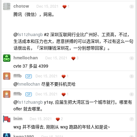
chotow
Dec 15, 2021
1
3
腾讯（微信），网易。
@
fs11zhuangb
#2 深圳互联网行业比广州好、工资高，不过，
生活成本和压力也大，愿意拼搏的可以选深圳，不过有这么一句
话很出名，「深圳赚钱深圳花，一分别想带回家」。
hmellochan
Dec 15, 2021
3
4
cvte 37 多益 4399
ffffb
Dec 15, 2021
1
OP
5
@
hmellochan
尽量不要抖机灵哈
ffffb
Dec 15, 2021
1
OP
6
@
fs11zhuangb
y1sy, 应届生把大湾区当一个城市就行。哪里有
offer 就去哪里。
lnim
Dec 15, 2021
2
7
wxg 并不值得去, 刚刚从 wxg 跑路的年轻人如是说~
kerro1990
Dec 15, 2021