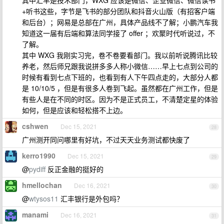
其中汇丰是技术部门，WXG 应该是微信、企业微信、微信读书
+听书这些，字节是飞书的部分团队和抖音火山版（有招客户端
和后台）；网易是总部在广州，具体产品线不了解；小鹏汽车我
知道这一届有后端和算法同学接了 offer ；欢聚时代听说过，不
了解。
其中 WXG 我刚实习完，卷不卷要看部门。我以前听说腾讯比较
养老，然后师兄跟我说拼多多人称小微信……早上七点到公司的
时候有看到七点下班的，也看到有人下午四点走的，大部分人都
是 10/10/5 ，但是有很多人卷到飞起。虽然都在广州工作，但是
有些人是在不同的时区。因为不是正式员工，不清楚定星的体验
如何，但是应该和轻松搭不上边。
cshwen
Dec 15, 2021
28
广州测开同问哪里有好坑，不过天天业务测试都快废了
kerro1990
Dec 15, 2021
29
@
pydiff
反正金融的挺好的
hmellochan
Dec 16, 2021
30
@
wtysos11
汇丰银行是外包吗？
manami
Dec 16, 2021
31