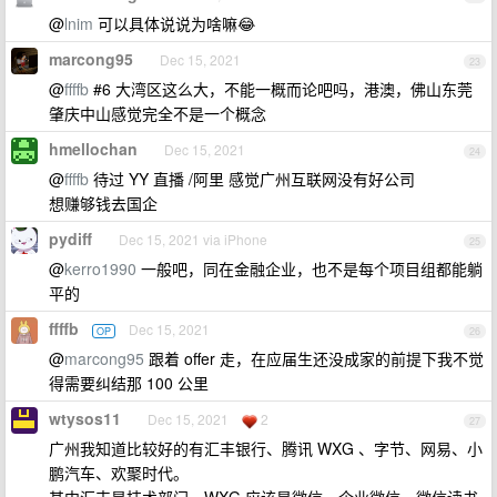
@
lnim
可以具体说说为啥嘛😂
marcong95
Dec 15, 2021
23
@
ffffb
#6 大湾区这么大，不能一概而论吧吗，港澳，佛山东莞
肇庆中山感觉完全不是一个概念
hmellochan
Dec 15, 2021
24
@
ffffb
待过 YY 直播 /阿里 感觉广州互联网没有好公司
想赚够钱去国企
pydiff
Dec 15, 2021 via iPhone
25
@
kerro1990
一般吧，同在金融企业，也不是每个项目组都能躺
平的
ffffb
Dec 15, 2021
OP
26
@
marcong95
跟着 offer 走，在应届生还没成家的前提下我不觉
得需要纠结那 100 公里
wtysos11
Dec 15, 2021
2
27
广州我知道比较好的有汇丰银行、腾讯 WXG 、字节、网易、小
鹏汽车、欢聚时代。