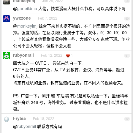
monkeylmj
Jan 29, 2022
59
@
garfeildma
大佬，快看漫画大概什么节奏，可以具体说下吗
ywxzone
Feb 7, 2022
60
@
monkeylmj
综合下来其实挺不错的，在广州里面是个很好的选
择。强度的话，在互联网行业属于中等，双休，9：30-19：00
，上线或者其他紧急情况会晚一些，大部分 8-9 点就下班。创业
公司不会太轻松，但也不会太卷
rubyonrail
Feb 12, 2022
1
61
四大坑之一 CVTE ， 尝试来洗白一下。
CVTE 业务非常广泛，从 TV 到教育、会议、海外等等，超过
6K+的人。
肯定有贼坑的业务，也有靠谱的业务，在不同人的视角看来。
PS. 广告一下，测开 和 前后端 有兴趣可以私信一下，坐标科学
城神舟路 246 号，海外业务。 过来看看嘛，也不是什么洪水猛
兽。
Frytea
Feb 18, 2022
62
@
rubyonrail
联系方式有吗