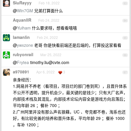
SiuRayyy
Feb 18, 2022
63
@
Win7GM
兄弟打算面什么
AquanllR
Feb 24, 2022
64
@
Yuiham
什么要求呀，想看看嘻嘻
lamanlin
Feb 24, 2022
65
@
ywxzone
老哥 你是快看前端还是后端的，打算投这家看看
rubyonrail
Mar 25, 2022
66
@
Frytea
timothy.liu@cvte.com
a970891
Apr 6, 2022
3
67
亲身经历：
1.网易并不养老（看项目，项目烂的部门卷到死），且晋升体系
不公开不透明，提升机会少，最关键的是钱少；只有大厂名声，
内部技术栈及其混乱，内部技术论坛内容全是游戏方向且落后；
平均年龄 26 ；餐补 700 ；
2.广州阿里并没有那么声名狼藉，UC 、夸克都不卷，淘系也还
好，有比较完善的培养和晋升体系，平均年龄 29 ；餐补 1000
，车补 1200 ；