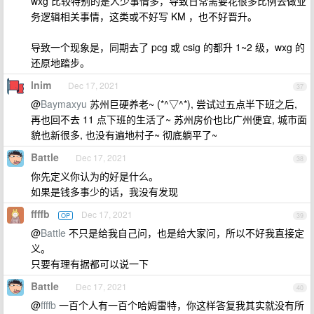
wxg 比较特别的是人少事情多，导致日常需要花很多比例去做业
务逻辑相关事情，这类或不好写 KM ，也不好晋升。
导致一个现象是，同期去了 pcg 或 csig 的都升 1~2 级，wxg 的
还原地踏步。
lnim
Dec 17, 2021
37
@
Baymaxyu
苏州巨硬养老~ (*^▽^*), 尝试过五点半下班之后,
再也回不去 11 点下班的生活了~ 苏州房价也比广州便宜, 城市面
貌也新很多, 也没有遍地村子~ 彻底躺平了~
Battle
Dec 17, 2021
38
你先定义你认为的好是什么。
如果是钱多事少的话，我没有发现
ffffb
Dec 17, 2021
OP
39
@
Battle
不只是给我自己问，也是给大家问，所以不好我直接定
义。
只要有理有据都可以说一下
Battle
Dec 17, 2021
40
@
ffffb
一百个人有一百个哈姆雷特，你这样答复我其实就没有所