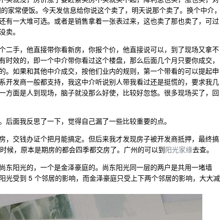
们的家常便饭。今天发信息给你说这个卖了，明天说那个卖了。换个中介
还有一大堆可选。或者是销售拿着一张表过来，这也卖了那也卖了，可过
没卖。
个二手，他直接带你看新房，你报个价，他直接说可以，到了现场又拿不
有时效的，即一个中介带你看过这个楼盘，那么后面几个月只要你成交，
的。如果和其他中介成交，按他们业内的规则，第一个带看的可以提起申
系开发商一般都支持，我这中介听说别人带我看过还是挺慌的，要求我几
一方面是人到现场，脑子就没那么好使，比较好忽悠。很多现场买了，回
。后面我反思了一下，觉得自己漏了一些比较重要的点。
房，交钱办证个把月能搞定。但后来我才发现房子被开发商抵押，最终搞
证的时候，原本是期房的都会四季都交房了。广州的可以到
阳光家缘
去查。
尚东阳光的，一个是金泽豪庭的。尚东阳光同一层的两户是共用一堵墙
阳光受到 5 个邻居的影响，而金泽豪庭只受上下两个邻居的影响，大大减