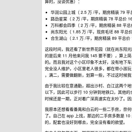
算的，没谈优惠）：
华润公园上城（ 2.5 万 /平，期房精装 79 平总
路劲星棠（ 2 万 /平，期房精装 78 平总价 16
万科都会四季（ 2 万 /平，期房精装 88 平总价
尚东阳光（ 1.85 万 /平，现房毛坯 88 平总价 
合生湖山（ 2.1 万 /平，期房精装 89 平总价 
这段时间，我还看了新世界花园（就在尚东阳光隔
的是后来 11 月他来问我 145 要不要），算
的。而且我对这个小区印象不太好，没有地下车
完全没人维护，小区里老人很多，都在带小孩玩
，满二，需要做翻新，划算一些，不过这时候我
由于我比较在意通勤，超出沙村、白江这两个地铁
以下，因此可以步行 10 分钟到地铁口，其他
时候还是一期，正对着广深高速实在太吵了。因
我原本还想看看番禺和白云的一些二手房，奈何
了。自己在 app 上找，那边的二手房多数是 
的，配套也没好到哪去，完全没有看的欲望。