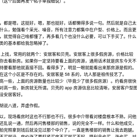
（这个后面再发个帖子单独细说）。
，都是嗯，这挺好，嗯，那也挺好，话都懒得多说一句。然后就是自己太
什么，勉强看个采光、噪音，所有注意力都集中在户型、价格上。而且更
，就觉得自己啥都懂了，再多看几个也没什么必要，可以下手买了。什么
类的基本都给我忽略掉了。
app 上找，常用的就两个：安居客和贝壳。安居客上很多假房源，价格比较
你去看新房。如果你一定坚持要看上面的房源，通用话术就是房东今天不
持要看那他就直接不回。看得多了，明显一眼就能看出来那房源是假的。
这个小区是不存在的。安居客是 58 系的，坑人那是祖传技艺了。
高一些，上面的房源数量也比较少（毕竟少了很多假房源）。约看房很快
高一些，新房就无所谓。贝壳的 app 房源信息比较清晰，安居客户型
没安居客好。
胡说八道，弄虚作假。
以，现场看房时这也不行那也不行。很多中介带看对楼盘根本不熟，问他
还乱说一通，然后再问售楼部的销售，说的完全不一样。什么和他成交，
拍完照拿到钱后就没见过那个中介了，一直是售楼部的销售让我去跑腿。
不买就没，房价涨了要赶紧买房不买就买不起，降利息也买，涨也买，对