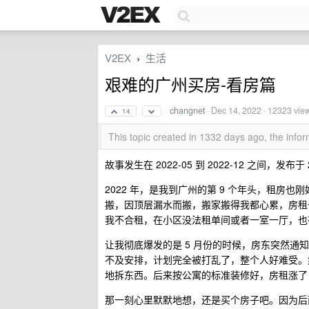
V2EX
生活
›
艰难的广州买房-看房篇
changnet
·
Dec 14, 2022
· 12323 vie
14
This topic created in 1332 days ago, the inf
故事发生在 2022-05 到 2022-12 之间，发布于 2
2022 年，是我到广州的第 9 个年头，租房
搬，因顶层漏水而搬，搬家搬得我都心累，房租也从
我不合租，在小区没法租单间或者一室一厅，也
让我彻底爆发的是 5 月份的时候，房东突然
不及安排，计划完全被打乱了，整个人好难受。
地拆东西。后来按公寓的标准装修好，房租涨了 
那一刻心里默默地想，还是买个房子吧。因为后