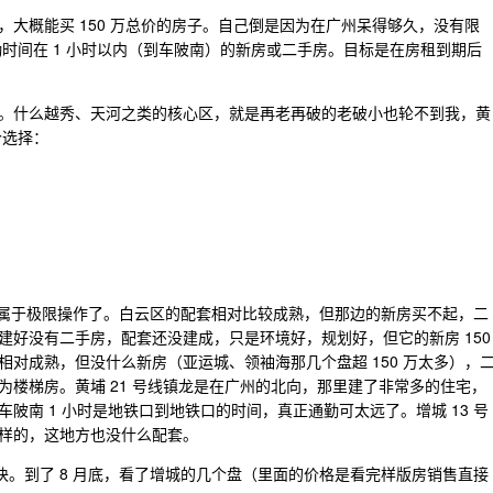
大概能买 150 万总价的房子。自己倒是因为在广州呆得够久，没有限
通勤时间在 1 小时以内（到车陂南）的新房或二手房。目标是在房租到期后
。什么越秀、天河之类的核心区，就是再老再破的老破小也轮不到我，黄
个选择：
时属于极限操作了。白云区的配套相对比较成熟，但那边的新房买不起，二
建好没有二手房，配套还没建成，只是环境好，规划好，但它的新房 150
对成熟，但没什么新房（亚运城、领袖海那几个盘超 150 万太多），
楼梯房。黄埔 21 号线镇龙是在广州的北向，那里建了非常多的住宅，
车陂南 1 小时是地铁口到地铁口的时间，真正通勤可太远了。增城 13 号
样的，这地方也没什么配套。
那块。到了 8 月底，看了增城的几个盘（里面的价格是看完样版房销售直接