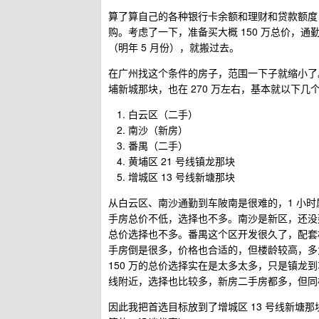
算了算自己的各种银行卡余额和理财和贷款额度，
购。考虑了一下，准备买大概 150 万总价，
（明年 5 月份），就搬过去。
在广州找这个条件的房子，范围一下子就缩小了
埔新城那块，也在 270 万左右，基本就以下几
白云区（二手）
南沙（新房）
番禺（二手）
黄埔区 21 号线镇龙那块
增城区 13 号线新塘那块
从白云区、南沙通勤到车陂南是很难的，1 小
手房总价不低，选择也不多。南沙是新区，还没
总价选择也不多。番禺这个区开发很久了，配套相
手房倒是很多，价格也合适的，但楼龄较高，多为
150 万的总价选择实在是太多太多，只是镇龙到
线附近，选择也比较多，新房二手房都多，但同
因此我把首选目标放到了增城区 13 号线新塘