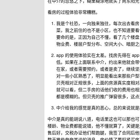
在中介的忽悠之下，糊里糊涂地就买了尚东阳光
看房的过程体验非常糟糕。
我是个社恐，一向独来独往，每次出去看房
菜，我之前住的也不是小区，也不知道要看
要命的是，正因为自己不懂，看了几个楼盘
物业费、楼层户型分布、空间大小、暗厨之
app 的使用体验实在太差。找房先得在 
低。如果在上面联系中介，约出来他就会带
在家，或者需要预约，或者是卖了，继续坚
对一些小区熟悉了，明显能看出来那些户型在
贝壳相对正规很多，上面的房源真实度相对
就可以看，但二手房的话他们收的费用也相对
都是模糊的。但贝壳的推广弹窗很多，这点
中介给我的感觉是真的恶心，总的来说就是
中介是真的能胡说八道，电话里这也可以那也可
楼龄、物业费都能说错，他不懂就算了，关键是
售后好，交税办证他们帮跑腿，我签了合同后他
整天推些夸夸其谈的消息，房价降了要赶紧买房