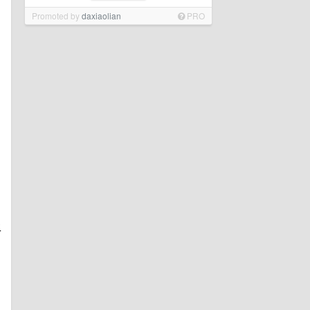
Promoted by
daxiaolian
PRO
二