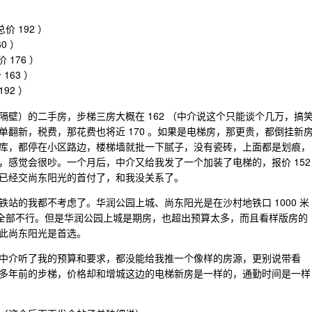
价 192 ）
0 ）
 176 ）
163 ）
192 ）
壁）的二手房，步梯三房大概在 162 （中介说这个只能谈个几万，搞
上简单翻新，税费，那花费也将近 170 。如果是电梯房，那更贵，都倒挂新
库，都停在小区路边，楼梯墙就批一下腻子，没有瓷砖，上面都是划痕，
，感觉会很吵。一个月后，中介又给我发了一个加装了电梯的，报价 152
已经交尚东阳光的首付了，和我没关系了。
站的我都不考虑了。华润公园上城、尚东阳光是在沙村地铁口 1000 米
的全部不行。但是华润公园上城是期房，也超出预算太多，而且看样版房的
此尚东阳光是首选。
中介听了我的预算和要求，都没能给我推一个像样的房源，更别说带看
10 多年前的步梯，价格却和增城这边的电梯新房是一样的，通勤时间是一样