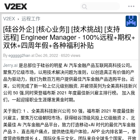
V2EX
远程工作
›
[硅谷外企] [核心业务]] [技术挑战] [支持
远程] Engineer Manager - 100%远程+期权+
双休+四周年假+各种福利补贴
By
eggggg2han
at Dec 26, 2022 · 6520 views
Jerry.ai
是总部位于硅谷的明星 Ai 汽车金融产品互联网高科技公司。
聚焦万亿级市场，以用技术解决问题为准则，以创造真正有价值的产
品为驱动力，我们为数百万用户提供最佳汽车金融产品选购平台。近
来，公司完成了新一轮上亿元级别融资, 并被领英列为全美高科技新兴
公司 50 强,同时荣登福布斯 2021 年度最佳新兴雇主排行榜。 加入我
们，一起迎接职业生涯爆发黄金时期。
关于我们: 1 、全美高科技新兴公司 50 强，福布斯 2021 年度最佳新
兴雇主，聚焦万亿级朝阳市场，获得硅谷顶级风投上亿级融资 2 、北
美最佳 Ai 汽车金融产品平台，致力打造移动+AI 时代的最优汽车金融
产品 3 、直击用户痛点，提供绝佳用户体验，APP 业内排名第一，季
度营收指数增长 4 、国际化多元文化，团队来自全球多个国家， 开放