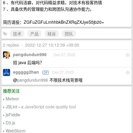
6 、有代码洁癖，对代码精益求精，对技术有极客热情
7 、具备优秀的管理能力和跨团队沟通协作能力。
简历请投：ZGFuZGFuLmhhbkBnZXRqZXJyeS5jb20=
技术
产品
硅谷
团队
2 replies
•
2022-12-27 10:12:39 +08:00
pangdundun996
Dec 27, 2022
1
招 java 后端吗？
eggggg2han
Dec 27, 2022
OP
2
@
pangdundun996
不限技术栈背景哦
推荐关注
Meteor
›
JSLint
-
a JavaScript code quality tool
›
jsFiddle
›
D3.js
›
WebStorm
›