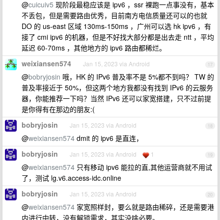
@
cuicuiv5
现阶段最稳应该是 ipv6 ，ssr 裸跑一点事没有，基本
不丢包，但是需要路由优秀，目前南方电信质量还可以的也就
DO 的 us-east 区域 130ms-150ms ，广州可以选 hk ipv6 ，有
接了 cmi ipv6 的机器，但是不好找大部分都是出去走 ntt ，平均
延迟 60-70ms ，其他地方的 ipv6 路由都稀烂。
weixiansen574
Jan 15, 2023 via Android
17
@
bobryjosin
哦，HK 的 IPv6 普及率不是 5%都不到吗？ TW 的
普及率接近于 50%，但这两个地方我都没有找到 IPv6 的云服务
器，你能推荐一下吗？当然 IPv6 还可以家宽搭建，只不过前提
是你得有在那边的朋友:(
bobryjosin
Jan 15, 2023 via Android
18
@
weixiansen574
dmit 的 ipv6 是直连，
bobryjosin
Jan 15, 2023 via Android
1
19
@
weixiansen574
只有移动 ipv6 能拉的直,其他运营商就不用试
了，测试 lg.v6.access-idc.online
bobryjosin
Jan 15, 2023 via Android
20
@
weixiansen574
家宽照样封，要么就是路由稀碎，还是需要港
内进行中转，没有解锁需求，其实没啥必要。