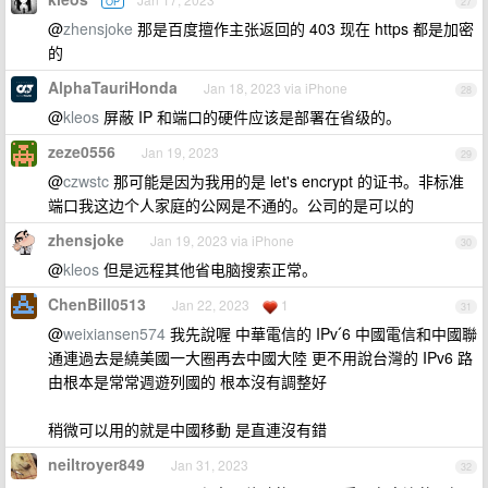
OP
27
@
zhensjoke
那是百度擅作主张返回的 403 现在 https 都是加密
的
AlphaTauriHonda
Jan 18, 2023 via iPhone
28
@
kleos
屏蔽 IP 和端口的硬件应该是部署在省级的。
zeze0556
Jan 19, 2023
29
@
czwstc
那可能是因为我用的是 let's encrypt 的证书。非标准
端口我这边个人家庭的公网是不通的。公司的是可以的
zhensjoke
Jan 19, 2023 via iPhone
30
@
kleos
但是远程其他省电脑搜索正常。
ChenBill0513
Jan 22, 2023
1
31
@
weixiansen574
我先說喔 中華電信的 IPvˊ6 中國電信和中國聯
通連過去是繞美國一大圈再去中國大陸 更不用說台灣的 IPv6 路
由根本是常常週遊列國的 根本沒有調整好
稍微可以用的就是中國移動 是直連沒有錯
neiltroyer849
Jan 31, 2023
32