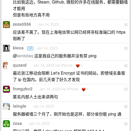
比如我这边，Steam, Github, 微软的许多在线服务，都需要翻墙
才能用
但是有些地方真不用
zeze0556
Jan 14, 2023
4
应该差不离了。现在上海电信带公网已经将非标准端口的 https
阻断了
kleos
Jan 14, 2023
OP
5
@
lambdaq
这是我自己的服务器并没有禁 ping
quzard
Jan 14, 2023 via iPhone
1
6
最近浙江移动会阻断 Let's Encrypt 证书的网站，即使域名备案
了 ip 在国内。前几天查了好久才发现
fnmgzbv2
Jan 14, 2023 via iPhone
1
7
匿名内部人士出来讲两句
isingle
Jan 14, 2023
8
服务器被墙三个月了，刚开始也是这样，部分省份能 ping 通
zxsa
Jan 14, 2023
9