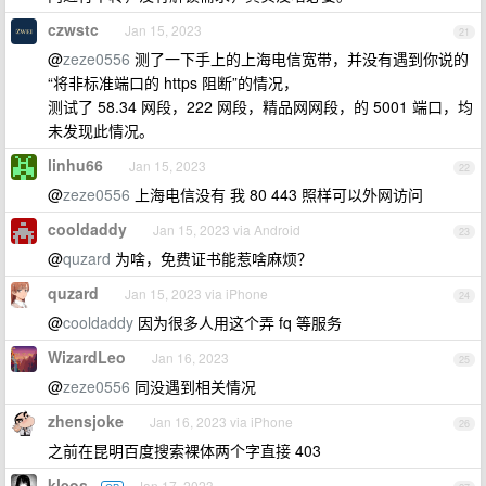
czwstc
Jan 15, 2023
21
@
zeze0556
测了一下手上的上海电信宽带，并没有遇到你说的
“将非标准端口的 https 阻断”的情况，
测试了 58.34 网段，222 网段，精品网网段，的 5001 端口，均
未发现此情况。
linhu66
Jan 15, 2023
22
@
zeze0556
上海电信没有 我 80 443 照样可以外网访问
cooldaddy
Jan 15, 2023 via Android
23
@
quzard
为啥，免费证书能惹啥麻烦？
quzard
Jan 15, 2023 via iPhone
24
@
cooldaddy
因为很多人用这个弄 fq 等服务
WizardLeo
Jan 16, 2023
25
@
zeze0556
同没遇到相关情况
zhensjoke
Jan 16, 2023 via iPhone
26
之前在昆明百度搜索裸体两个字直接 403
kleos
Jan 17, 2023