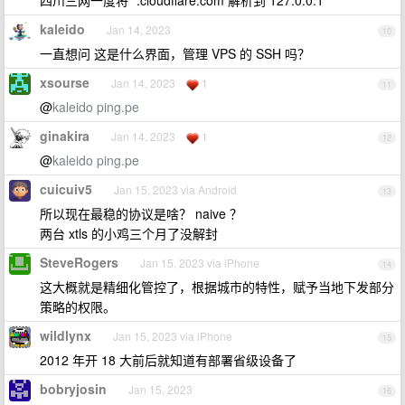
四川三网一度将 *.cloudflare.com 解析到 127.0.0.1
kaleido
Jan 14, 2023
10
一直想问 这是什么界面，管理 VPS 的 SSH 吗？
xsourse
Jan 14, 2023
1
11
@
kaleido
ping.pe
ginakira
Jan 14, 2023
1
12
@
kaleido
ping.pe
cuicuiv5
Jan 15, 2023 via Android
13
所以现在最稳的协议是啥？ naive ？
两台 xtls 的小鸡三个月了没解封
SteveRogers
Jan 15, 2023 via iPhone
14
这大概就是精细化管控了，根据城市的特性，赋予当地下发部分
策略的权限。
wildlynx
Jan 15, 2023 via iPhone
15
2012 年开 18 大前后就知道有部署省级设备了
bobryjosin
Jan 15, 2023
16