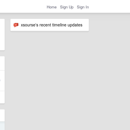
Home
Sign Up
Sign In
xsourse's recent timeline updates
5