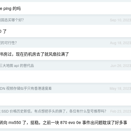
ping 的吗
接口固态买哪个好？
Sep 10, 202
0 了
里的可行性？
Aug 18, 202
家里书房过，现在扔机房去了就风扇拉满了
大地图 api 的替代品
Jun 26, 202
 CDN 视频存储似乎只有香港速度差
May 18, 202
 SSD 价格历史新低，有点想把手头的换了，各位有什么型号推荐吗？
Feb 23, 202
向 mx550 了，挺稳。之前一块 870 evo 0e 事件出问题耽误了好多事