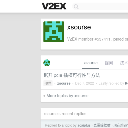
xsourse
V2EX member #537411, joined on
xsourse
提问
技术
锯开 pcie 插槽可行性与方法
硬件
•
xsourse
•
Dec 7, 2022
• Lastly replied by
R
More topics by xsourse
»
xsourse's recent replies
Replied to a topic by
acaiplus
宽带症候群
现在跨运
›
›