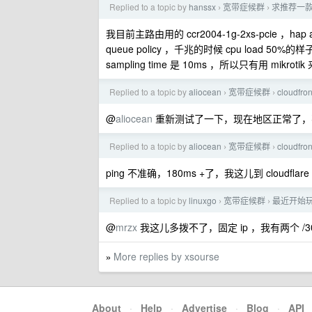
Replied to a topic by
hanssx
宽带症候群
求推荐一款 
›
›
我目前主路由用的 ccr2004-1g-2xs-pcie ，hap 
queue policy ，千兆的时候 cpu load 50%的样
sampling time 是 10ms ，所以只有用 mikrotik 
Replied to a topic by
aliocean
宽带症候群
cloud
›
›
@
aliocean
重新测试了一下，现在地区正常了，不过显示的 
Replied to a topic by
aliocean
宽带症候群
cloud
›
›
ping 不准确，180ms +了，我这儿到 cloudflar
Replied to a topic by
linuxgo
宽带症候群
最近开始玩
›
›
@
mrzx
我这儿多拨不了，固定 ip ，我有两个 /30 
More replies by xsourse
»
About
·
Help
·
Advertise
·
Blog
·
API