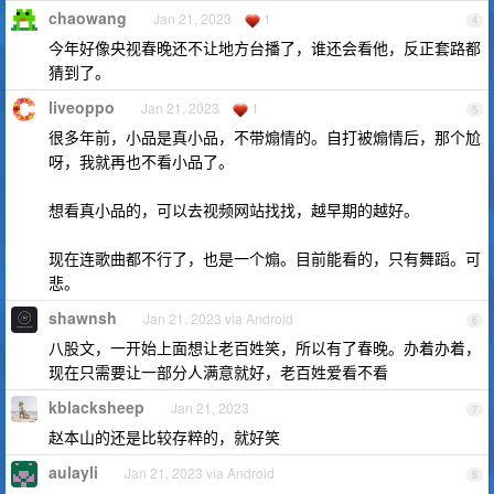
chaowang
Jan 21, 2023
1
4
今年好像央视春晚还不让地方台播了，谁还会看他，反正套路都
猜到了。
liveoppo
Jan 21, 2023
1
5
很多年前，小品是真小品，不带煽情的。自打被煽情后，那个尬
呀，我就再也不看小品了。
想看真小品的，可以去视频网站找找，越早期的越好。
现在连歌曲都不行了，也是一个煽。目前能看的，只有舞蹈。可
悲。
shawnsh
Jan 21, 2023 via Android
6
八股文，一开始上面想让老百姓笑，所以有了春晚。办着办着，
现在只需要让一部分人满意就好，老百姓爱看不看
kblacksheep
Jan 21, 2023
7
赵本山的还是比较存粹的，就好笑
aulayli
Jan 21, 2023 via Android
8