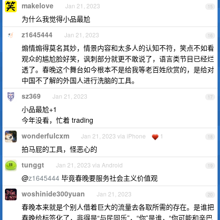
makelove
Jan 21, 2023
15
为什么我觉得小品最尬
z1645444
Jan 21, 2023
16
煽情煽得莫名其妙，情景内容和太多人的认知不符，笑点不如看
观众的尴尬脸好笑，讽刺部分就更不敢说了，语言类节目已经烂
透了。春晚这个舞台如今根本不是给我等老百姓欣赏的，是给对
中国不了解的外国人进行洗脑的工具。
sz369
Jan 21, 2023
17
小品最尬+1
今年没看，忙着 trading
wonderfulcxm
Jan 21, 2023 via iPhone
1
18
拍马屁的工具，怪恶心的
tunggt
Jan 21, 2023 via Android
19
@
z1645444
毕竟春晚要服务社会主义价值观
woshinide300yuan
Jan 21, 2023
20
春晚本来就是个别人借着巨大的流量去各取所需的存在。是谁把
春晚给标签化了，非得是“与民同乐”，“你”是谁，“你可能和辛巴