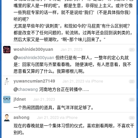
嘴里的家人是一样的呢”。 都是生意，非得扯上主义。或许它像
一些狗屁专家的话一样，就不是说给“我们”（不是具体指你我）
听的呢？
尤其是早些年的“讽刺类”，和现如今的“马屁类”有什么区别呢？
都是改变不了任何问题的，轮流转。过两年还会回到讽刺类的，
然后大家又是一顿潮吹，“啊~那个味儿回来了。”
woshinide300yuan
Jan 21, 2023
21
@
woshinide300yuan
但终归是有一群人，一整年的定心丸就
是：回家与团聚与齐聚看春晚。 随便演吧，有人愿意看，我不
愿意看又算的了什么。我算哪根儿啊。
yuwancumian27149
Jan 21, 2023 via iPhone
22
@
chaowang
河南地方台正在转播中…..
jfdnet
Jan 21, 2023
23
一个热闹团圆的道具，喜气洋洋就足够了。
ashong
Jan 21, 2023 via iPhone
24
现在的春晚就是一个集体习惯的仪式，喜欢剧看两眼，不喜欢干
别的。