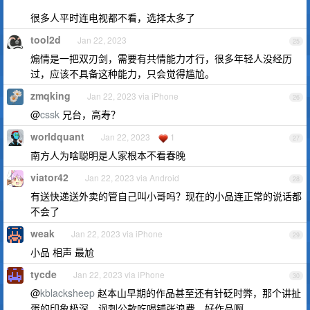
很多人平时连电视都不看，选择太多了
tool2d
Jan 22, 2023
25
煽情是一把双刃剑，需要有共情能力才行，很多年轻人没经历
过，应该不具备这种能力，只会觉得尴尬。
zmqking
Jan 22, 2023 via iPhone
26
@
cssk
兄台，高寿？
worldquant
Jan 22, 2023
1
27
南方人为啥聪明是人家根本不看春晚
viator42
Jan 22, 2023 via Android
28
有送快递送外卖的管自己叫小哥吗？现在的小品连正常的说话都
不会了
weak
Jan 22, 2023 via iPhone
29
小品 相声 最尬
tycde
Jan 22, 2023 via iPhone
30
@
kblacksheep
赵本山早期的作品甚至还有针砭时弊，那个讲扯
蛋的印象极深，讽刺公款吃喝铺张浪费，好作品啊。