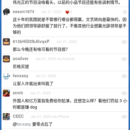
伟光正的节目没啥看头，以前的小品节目还能有些讽刺情节。
eason1874
Jan 21, 2023
2
9
这十年的氛围就是不管哪行哪业都得赢，文艺转向是最快的，因
为他们把领导舔舒服了就行了，不像其他行业想赢光舔领导是不
够的
813bHiD2IbAlvqxP
Jan 21, 2023
10
那么今晚还有啥可看的节目捏？
sosilver
Jan 21, 2023 via Android
11
尼格买提
fanxasy
Jan 21, 2023
12
让家人许嵩出来叫我了
stroh
Jan 21, 2023
13
外国人和亿万富翁免费给你尬演，还想怎么样？看他们罚站 3 小
时都是赚 dog
CEEC
Jan 21, 2023 via iPhone
14
@
fanxasy
要零点后了