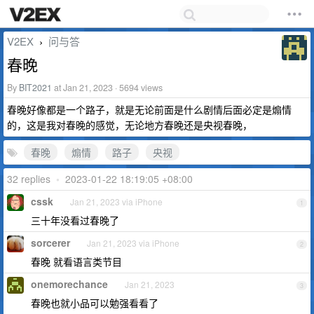
V2EX
问与答
›
春晚
By
BIT2021
at Jan 21, 2023 · 5694 views
春晚好像都是一个路子，就是无论前面是什么剧情后面必定是煽情
的，这是我对春晚的感觉，无论地方春晚还是央视春晚，
春晚
煽情
路子
央视
32 replies
•
2023-01-22 18:19:05 +08:00
cssk
Jan 21, 2023 via iPhone
1
三十年没看过春晚了
sorcerer
Jan 21, 2023 via iPhone
2
春晚 就看语言类节目
onemorechance
Jan 21, 2023
3
春晚也就小品可以勉强看看了