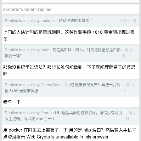
sorcerer's recent replies
Replied to a topic by andforce
这帮洗钱的太嚣张了
7 月 28 日
›
上门的人估计叫的是同城跑腿，这种诈骗手段 1818 黄金眼出现过很
多。
Replied to a topic by arnie
现在高中以上的人，对英语的语感是否都
7 月 17
›
日
像我一样？
那你没系统学过语法？那些长难句能做到一下子就能理解名子的意思
吗
Replied to a topic by CherryGods
[抽奖] 懒猫影视发布！再送一台价
7 月 16
›
日
值 5499 元懒猫微服！
参与一下
Replied to a topic by i0error
UU 远程桌面用过都说好，可惜没有网页
7 月 9
›
日
版主控端，所以我 vibe 了一个
用 docker 在阿里云上部署了一下 用的是 http 端口？然后输入手机号
点登录提示 Web Crypto is unavailable in this browser