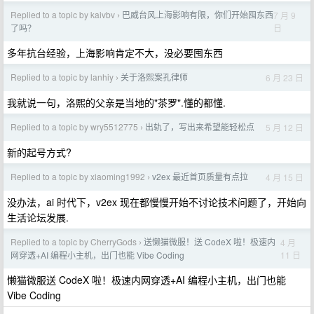
Replied to a topic by kaivbv
巴威台风上海影响有限，你们开始囤东西
7 月 9
›
日
了吗？
多年抗台经验，上海影响肯定不大，没必要囤东西
Replied to a topic by lanhiy
关于洛熙案孔律师
6 月 23 日
›
我就说一句，洛熙的父亲是当地的"茶罗".懂的都懂.
Replied to a topic by wry5512775
出轨了，写出来希望能轻松点
5 月 12 日
›
新的起号方式?
Replied to a topic by xiaoming1992
v2ex 最近首页质量有点拉
4 月 15 日
›
没办法，ai 时代下，v2ex 现在都慢慢开始不讨论技术问题了，开始向
生活论坛发展.
Replied to a topic by CherryGods
送懒猫微服！送 CodeX 啦！极速内
4 月
›
11 日
网穿透+AI 编程小主机，出门也能 Vibe Coding
懒猫微服送 CodeX 啦！极速内网穿透+AI 编程小主机，出门也能
Vibe Coding