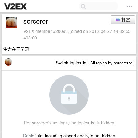
sorcerer
打赏
V2EX member #20093, joined on 2012-04-27 14:32:55
+08:00
生命在于学习
Switch topics list
Per sorcerer's settings, the topics list is hidden
Deals
info, including closed deals, is not hidden