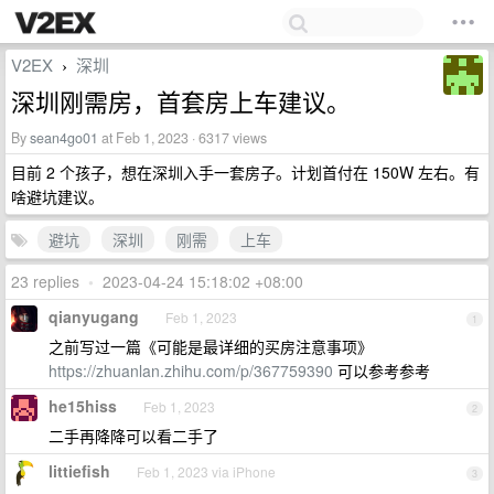
V2EX
深圳
›
深圳刚需房，首套房上车建议。
By
sean4go01
at Feb 1, 2023 · 6317 views
目前 2 个孩子，想在深圳入手一套房子。计划首付在 150W 左右。有
啥避坑建议。
避坑
深圳
刚需
上车
23 replies
•
2023-04-24 15:18:02 +08:00
qianyugang
Feb 1, 2023
1
之前写过一篇《可能是最详细的买房注意事项》
https://zhuanlan.zhihu.com/p/367759390
可以参考参考
he15hiss
Feb 1, 2023
2
二手再降降可以看二手了
littiefish
Feb 1, 2023 via iPhone
3