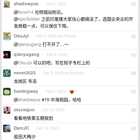
shadowyue
Feb 2, 2023
15
@
lionel14
光明城站附近。
@
epicSoldier
之前烂尾楼大家信心都搞没了，选国企央企的开
发商稳一点，可以保住下限。
OeuJyi
Feb 5, 2023 via iPhone
16
@
qianyugang
打不开了…～
qianyugang
Feb 5, 2023
17
@
OeuJyi
可以的吧，写在知乎专栏上的
never2023
Feb 5, 2023 via Android
18
龙岗区 布吉
hemingway
Feb 6, 2023
1
19
@
shadowyue
#15 中海观园，哈哈
zeyueguo
Feb 10, 2023
20
看看地铁第五期规划
DarcJC
Feb 15, 2023
21
盐田大梅沙