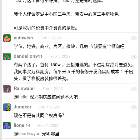
150 万这个首付不好搞。180 万还是有的选择。
我个人建议罗湖中心区二手房，宝安中心区二手房物色。
可是深圳的税费中介费真的是贵。
xuinwish
Feb 1, 2023
10
学位，地铁，商业，片区，楼龄，几房 应该要有个倾向吧
dandelion911
Feb 1, 2023
11
有两个孩子，首付 150w ，还挺难选的。不过期房绝对要避免，
我同事买万科期房，每平米 5 千的装修开发商实际成本 1 千出
头，看了样板房装修很差劲。
Rainwater
Feb 1, 2023
12
@
hellol
深圳期房应该问题不大吧
Jungeer
Feb 1, 2023
13
现在不是有共同产权房吗？
lionel14
Feb 2, 2023
14
@
shadowyue
光明哪里