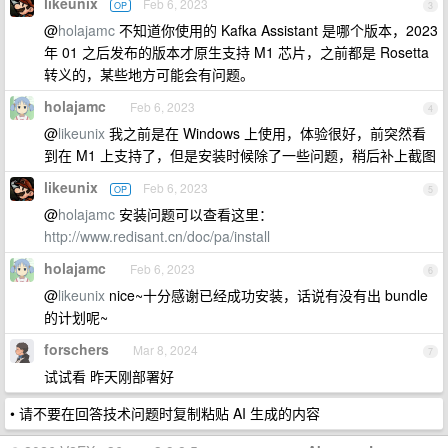
likeunix
Feb 6, 2023
OP
3
@
holajamc
不知道你使用的 Kafka Assistant 是哪个版本，2023
年 01 之后发布的版本才原生支持 M1 芯片，之前都是 Rosetta
转义的，某些地方可能会有问题。
holajamc
Feb 6, 2023
4
@
likeunix
我之前是在 Windows 上使用，体验很好，前突然看
到在 M1 上支持了，但是安装时候除了一些问题，稍后补上截图
likeunix
Feb 6, 2023
OP
5
@
holajamc
安装问题可以查看这里：
http://www.redisant.cn/doc/pa/install
holajamc
Feb 6, 2023
6
@
likeunix
nice~十分感谢已经成功安装，话说有没有出 bundle
的计划呢~
forschers
Mar 8, 2024
7
试试看 昨天刚部署好
• 请不要在回答技术问题时复制粘贴 AI 生成的内容