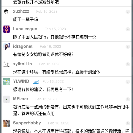
去银行也并不是减分项吧
xuzhzzz
Feb 15, 2023
3
能干一辈子吗
Lunaleeguo
Feb 15, 2023
4
除了中国人民银行，其他银行不存在编制一说
idragonet
Feb 16, 2023
5
有编制安安稳稳做到退休不好吗？
xylitolLin
Feb 16, 2023
6
现在这个环境，有编制还想怎样，直接干到退休
YLWIND
Feb 16, 2023
OP
7
感谢各位的建议，我再思考一下！
MEIerer
Feb 16, 2023
8
银行底层一点用的都没有，出来也不可能找到工作除非学历很牛
逼，管理的话还有点用
SupperHobby
Feb 16, 2023
9
现身说法，本人在城商行科技部，技术的话就普通的搬砖活，确