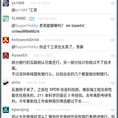
yx1989
Feb 16, 2023
14
@
yx1989
*工资
YLWIND
Feb 16, 2023
OP
15
@
SupperHobby
老哥能聊聊吗？ wx base64：
cmlwaWMwMzI4
helloworld2048
Feb 16, 2023
16
@
SupperHobby
你这个工资也太高了，羡慕
AyaseEri
Feb 16, 2023
17
部分银行的互联网认可度还行，另一部分估计你就过不了技术
面。
不过深圳有啥国有银行么，比较出名的几个都是股份制银行。
shitx
Feb 16, 2023
18
反面例子来了，之前在 SPDB 信息科技部，做前端工程化和性
能优化相关的，211 本科学历接近 3 年经验。去年离职考研失
利，今年重新找工作各种简历筛选都过不去……
hpanqing
Feb 17, 2023 via iPhone
19
你以为外面很好混么？等你在外面经历风吹雨打再想进银行，你