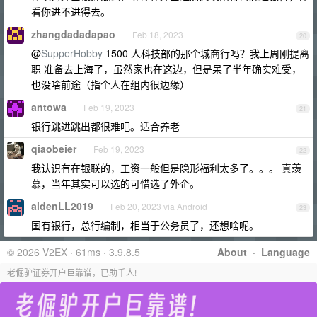
看你进不进得去。
zhangdadadapao
Feb 18, 2023
20
@
SupperHobby
1500 人科技部的那个城商行吗？我上周刚提离
职 准备去上海了，虽然家也在这边，但是呆了半年确实难受，
也没啥前途（指个人在组内很边缘）
antowa
Feb 19, 2023
21
银行跳进跳出都很难吧。适合养老
qiaobeier
Feb 19, 2023
22
我认识有在银联的，工资一般但是隐形福利太多了。。。 真羡
慕，当年其实可以选的可惜选了外企。
aidenLL2019
Feb 20, 2023 via Android
23
国有银行，总行编制，相当于公务员了，还想啥呢。
© 2026 V2EX · 61ms · 3.9.8.5
About
·
Language
老倔驴证券开户巨靠谱，已助千人!