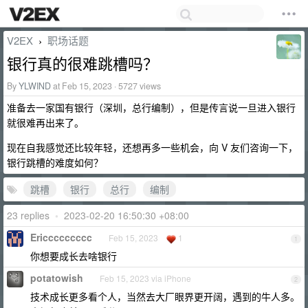
V2EX
职场话题
›
银行真的很难跳槽吗？
By
YLWIND
at Feb 15, 2023 · 5727 views
准备去一家国有银行（深圳，总行编制），但是传言说一旦进入银行
就很难再出来了。
现在自我感觉还比较年轻，还想再多一些机会，向 V 友们咨询一下，
银行跳槽的难度如何？
跳槽
银行
总行
编制
23 replies
•
2023-02-20 16:50:30 +08:00
Ericcccccccc
Feb 15, 2023
1
1
你想要成长去啥银行
potatowish
Feb 15, 2023 via iPhone
2
技术成长更多看个人，当然去大厂眼界更开阔，遇到的牛人多。