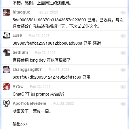
不错。感谢，上面用过的还能用。
hitaoguo
Feb 23, 2023
13
5da9006521196370b31843657c223893 已用，已收藏，每次
月度绩效自我描述我都想半天，下次试试你这个。
cx99
Feb 23, 2023
14
3898e3fe6ffca25918612bbbe0ad38ba 已用 感谢
SethShi
Feb 23, 2023
15
直接使用 bing dev 可以写周报了
zhanggang807
Feb 23, 2023
16
6c01fb67db2303012427e9f2df4f1c69 已用
VYSE
Feb 23, 2023
17
ChatGPT 加 prompt 来做的?
Apol1oBelvedere
Feb 23, 2023
18
啥事没干，荒废一周。
输出>>>