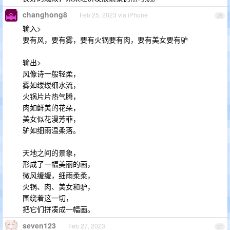
changhong8
Feb 25, 2023 via iPhone
26
输入>
要有风，要有雾，要有火锅要有肉，要有美女要有驴
输出>
风像诗一般轻柔，
雾如缕缕细水流，
火锅片片热气腾，
肉如鲜美的花朵，
美女似花漫芳菲，
驴如细雨温柔落。
天地之间的景象，
形成了一幅美丽的画，
微风缓缓，细雨柔柔，
火锅、肉、美女和驴，
围绕着这一切，
把它们拼凑成一幅画。
seven123
Feb 27, 2023
27