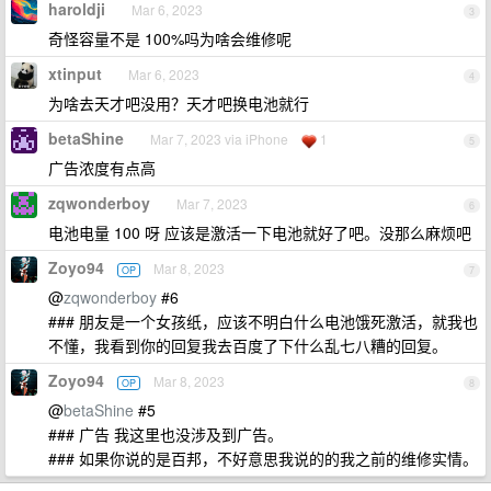
haroldji
Mar 6, 2023
3
奇怪容量不是 100%吗为啥会维修呢
xtinput
Mar 6, 2023
4
为啥去天才吧没用？天才吧换电池就行
betaShine
Mar 7, 2023 via iPhone
1
5
广告浓度有点高
zqwonderboy
Mar 7, 2023
6
电池电量 100 呀 应该是激活一下电池就好了吧。没那么麻烦吧
Zoyo94
Mar 8, 2023
OP
7
@
zqwonderboy
#6
### 朋友是一个女孩纸，应该不明白什么电池饿死激活，就我也
不懂，我看到你的回复我去百度了下什么乱七八糟的回复。
Zoyo94
Mar 8, 2023
OP
8
@
betaShine
#5
### 广告 我这里也没涉及到广告。
### 如果你说的是百邦，不好意思我说的的我之前的维修实情。