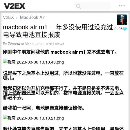
V2EX
MacBook Air
›
macbook air m1 一年多没使用过没充过
0.06
电导致电池直接报废
By
Zoyo94
at Mar 6, 2023 · 3781 views
刚刚中午朋友问我他的 macbook air m1 充不进去电了。
说是买下之后基本上没用过，所以也就没充过电，一直放在
哪儿。
我起初还以为开机充电都不行了，并不是只是充不进去电，
插上适配器还是可以开机的，拔掉电源直接关机。一丢丢点
都进不去。
给我拍一张照，电池健康直接建议维修。
我让她直接去百邦售后吧，去天才吧基本上没啥用，最后还