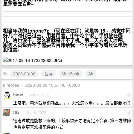
是需要去百邦~
相当年我的 iphone7p （现在还在用）就是等 15 ，感觉中间
好几个时代已过去。用着用着，中午吃个饭，手机放在哪
儿，啥也没干，怎么着就是开不了机。第二天去的天才吧，
服务人员说弄不了需要去百邦给我一个小字条写着具体电话
和位置。
2023-03-06
截屏
MacBook
Air
8 replies
•
2023-03-08 10:57:40 +08:00
hatw
Mar 6, 2023
1
正常吧，电池就是消耗品。。。无论怎么用。。。最后都会坏的
f6x
Mar 6, 2023
2
锂电过放是能救回来的, 比较麻烦天才吧肯定不会管. 第三方维修
也肯定更喜欢换配件的方式.