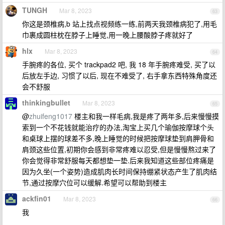
TUNGH
Mar 8, 2023
63
你这是颈椎病,b 站上找点视频练一练,前两天我颈椎病犯了,用毛
巾裹成圆柱枕在脖子上睡觉,用一晚上腰酸脖子疼就好了
hlx
Mar 8, 2023
64
手腕疼的各位, 买个 trackpad2 吧, 我 18 年手腕疼难受, 买了以
后放左手边, 习惯了以后, 现在不难受了, 右手拿东西特殊角度还
会不舒服
thinkingbullet
Mar 8, 2023
65
@
zhuifeng1017
楼主和我一样毛病,我是疼了两年多,后来慢慢摸
索到一个不花钱就能治疗的办法,淘宝上买几个瑜伽按摩球个头
和桌球上摆的球差不多,晚上睡觉的时候把按摩球垫到肩胛骨和
肩颈这些位置,初期你会感到非常疼难以忍受,但是慢慢熬过来了
你会觉得非常舒服每天都想垫一垫.后来我知道这些部位疼痛是
因为久坐(一个姿势)造成肌肉长时间保持绷紧状态产生了肌肉结
节,通过按摩穴位可以缓解.希望可以帮助到楼主
ackfin01
Mar 8, 2023
66
我