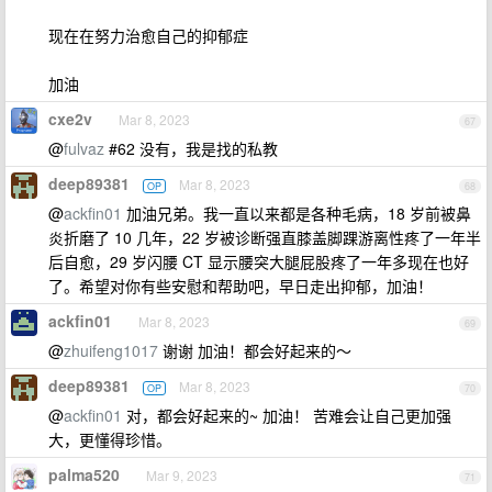
现在在努力治愈自己的抑郁症
加油
cxe2v
Mar 8, 2023
67
@
fulvaz
#62 没有，我是找的私教
deep89381
Mar 8, 2023
OP
68
@
ackfin01
加油兄弟。我一直以来都是各种毛病，18 岁前被鼻
炎折磨了 10 几年，22 岁被诊断强直膝盖脚踝游离性疼了一年半
后自愈，29 岁闪腰 CT 显示腰突大腿屁股疼了一年多现在也好
了。希望对你有些安慰和帮助吧，早日走出抑郁，加油！
ackfin01
Mar 8, 2023
69
@
zhuifeng1017
谢谢 加油！都会好起来的～
deep89381
Mar 8, 2023
OP
70
@
ackfin01
对，都会好起来的~ 加油！ 苦难会让自己更加强
大，更懂得珍惜。
palma520
Mar 9, 2023
71