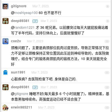
gitignore
Mar 7, 2023
8
@
moshiyeap100
60 也不是不行
deep89381
Mar 7, 2023
OP
9
@
random1221
才 36 呢兄弟。以前腰突过每天大腿屁股痛站着
写了半年代码，坚持引体向上，后面就慢慢好了
cxe2v
Mar 7, 2023
10
颈椎问题了，主要是肩颈部位肌肉过度劳损，导致正常情况下拉
力不足够让颈椎保持正常位置因此压迫到神经导致的，去医院做
理疗，结合专门的锻炼肩颈肌肉的锻炼方法，10 来天就能完全
好
sun1991
Mar 7, 2023
11
心脏疾病? 去医院检查下吧. 身体是自己的.
deep89381
Mar 7, 2023
OP
12
@
gitignore
睡眠不好(每天最多 6 个小时就醒了)，精神很差，基
本靠黑咖啡续命。高强度运动已经不适合我了
erwin985211
Mar 7, 2023
13