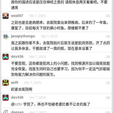
按你的描述应该是压住神经之类的 请假休息两天看看吧。不要
通宵
sss007
Mar 7, 2023
14
之前也是总是肩膀疼，去医院查出来颈椎病，后来钓了一年鱼，
康复了，目前每天下班钓俩小时鱼，爬楼都不累了
javapythongo
Mar 7, 2023
15
我之前跟你差不多，去医院拍片后医生说是肌肉劳损，开了点药
让我多休息，干脆就请了一周的假，现在基本没事了
dev436
Mar 7, 2023
16
不要悲观，这些都是肌肉上的小问题，找到根源并加以锻炼就能
完全恢复。找医生同时自己也要学习，因为你不一定运气好能碰
到有能力解决你问题的医生。
selfi
Mar 7, 2023
17
赶紧去医院啊
dev436
Mar 7, 2023
18
@
zzlhr
学到了，再也不怕被老婆拦着不让去钓鱼了
deesan
Mar 7, 2023
19