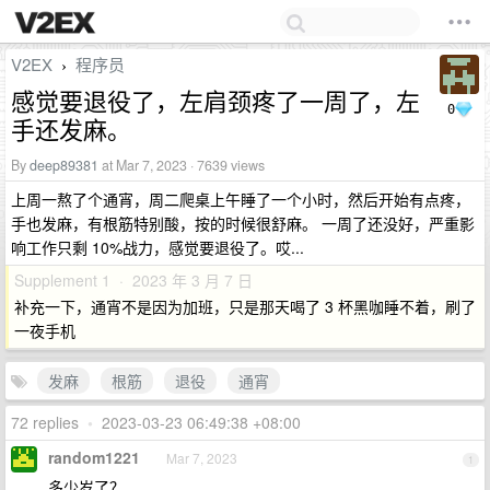
V2EX
程序员
›
感觉要退役了，左肩颈疼了一周了，左
0
手还发麻。
By
deep89381
at Mar 7, 2023 · 7639 views
上周一熬了个通宵，周二爬桌上午睡了一个小时，然后开始有点疼，
手也发麻，有根筋特别酸，按的时候很舒麻。 一周了还没好，严重影
响工作只剩 10%战力，感觉要退役了。哎...
Supplement 1 · 2023 年 3 月 7 日
补充一下，通宵不是因为加班，只是那天喝了 3 杯黑咖睡不着，刷了
一夜手机
发麻
根筋
退役
通宵
72 replies
•
2023-03-23 06:49:38 +08:00
random1221
Mar 7, 2023
1
多少岁了？