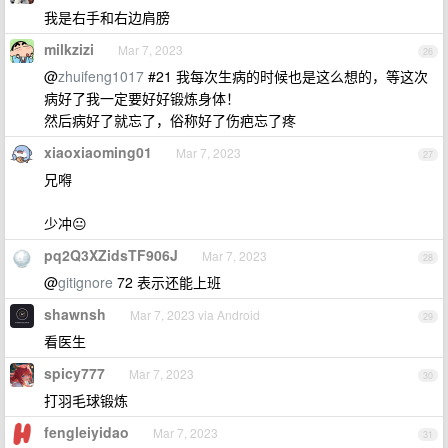
我是右手和右边肩膀
milkzizi
Mar 7, 2023
26
@
zhuifeng1017
#21 我每次生病的时候也是这么想的，等这次
病好了我一定要好好锻炼身体！
然后病好了就忘了，俗称好了伤疤忘了疼
xiaoxiaoming01
Mar 7, 2023
27
兄嘚
少冲😐
pq2Q3XZidsTF906J
Mar 7, 2023
28
@
gitignore
72 表示还能上班
shawnsh
Mar 7, 2023 via Android
29
看医生
spicy777
Mar 7, 2023
30
打羽毛球锻炼
fengleiyidao
Mar 7, 2023
31