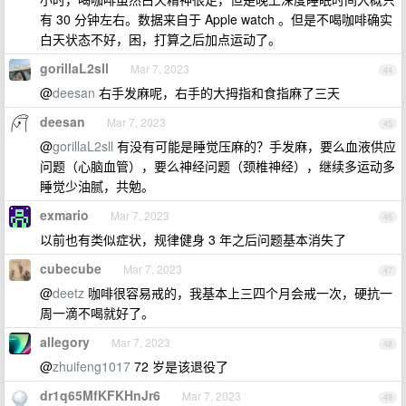
有 30 分钟左右。数据来自于 Apple watch 。但是不喝咖啡确实
白天状态不好，困，打算之后加点运动了。
gorillaL2sll
Mar 7, 2023
44
@
deesan
右手发麻呢，右手的大拇指和食指麻了三天
deesan
Mar 7, 2023
45
@
gorillaL2sll
有没有可能是睡觉压麻的？手发麻，要么血液供应
问题（心脑血管），要么神经问题（颈椎神经），继续多运动多
睡觉少油腻，共勉。
exmario
Mar 7, 2023
46
以前也有类似症状，规律健身 3 年之后问题基本消失了
cubecube
Mar 7, 2023
47
@
deetz
咖啡很容易戒的，我基本上三四个月会戒一次，硬抗一
周一滴不喝就好了。
allegory
Mar 7, 2023
48
@
zhuifeng1017
72 岁是该退役了
dr1q65MfKFKHnJr6
Mar 7, 2023
49