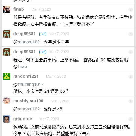
finab
Mar 7, 2023
2
我是右键酸，右手碗有点不得劲，特定角度会感觉到疼，右手中
指微疼，右手臂按会疼。一两年了都好不了
deep89381
Mar 7, 2023
OP
3
@
random1221
今年是本命年
deep89381
Mar 7, 2023
OP
4
我左手臂下垂会肩甲痛，上举不痛。 脑袋右歪 90 度比较舒服
@
finab
random1221
Mar 7, 2023
5
@
zhuifeng1017
所以，本命年是 24 还是 36 ？
moshiyeap100
Mar 7, 2023
6
@
random1221
或许是 48
gitignore
Mar 7, 2023
7
运动呗。之前也是腰酸背痛，后来周末去跑三五公里慢慢好转。
今早 7 点半起床晨跑，希望能坚持下去✊