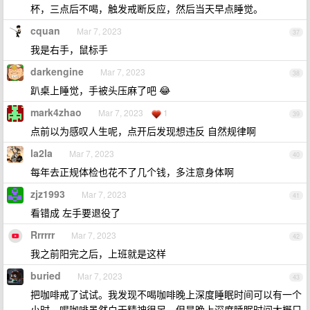
杯，三点后不喝，触发戒断反应，然后当天早点睡觉。
cquan
Mar 7, 2023
37
我是右手，鼠标手
darkengine
Mar 7, 2023
38
趴桌上睡觉，手被头压麻了吧 😂
mark4zhao
Mar 7, 2023
1
39
点前以为感叹人生呢，点开后发现想违反 自然规律啊
la2la
Mar 7, 2023
40
每年去正规体检也花不了几个钱，多注意身体啊
zjz1993
Mar 7, 2023
41
看错成 左手要退役了
Rrrrrr
Mar 7, 2023
42
我之前阳完之后，上班就是这样
buried
Mar 7, 2023
43
把咖啡戒了试试。我发现不喝咖啡晚上深度睡眠时间可以有一个
小时，喝咖啡虽然白天精神很足，但是晚上深度睡眠时间大概只