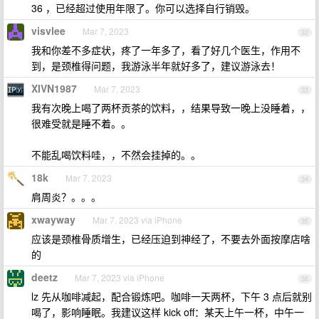
36 ，已经超过使用年限了。你可以选择自行销毁。
visvlee
Mar 7, 2023
32
我和你差不多症状，疼了一年多了，看了好几个医生，作用不
到，是颈椎得问题，我游泳半年就好多了，建议游泳去！
XIVN1987
Mar 7, 2023
33
我有次晚上喝了两杯贡茶的饮料，，结果导致一晚上没睡着，，
很难受就是睡不着。。
不能乱喝饮料哇，，不然会挂掉的。。
18k
Mar 7, 2023
34
肩周炎？。。。
xwayway
Mar 7, 2023 via iPhone
35
应该是颈椎骨质增生，已经压迫到神经了，不要去外面按摩店啥
的
deetz
Mar 7, 2023 via iPhone
36
lz 先从咖啡减起，配合锻炼吧。咖啡一天两杯，下午 3 点后就别
喝了，影响睡眠。我建议这样 kick off：某天上午一杯，中午一