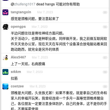
@
zhuifeng1017
dead hangs 可能对你有帮助
tangtangxin
Mar 7, 2023
55
感觉是颈椎问题，要注意起来了
opengps
Mar 7, 2023
56
半边问题往往是脊柱神经方面问题。
关于活动少，也算是种职业病，同样做开发，我之前做互联网软
件天天坐办公室，现在天天在车间找个设备凑合放电脑站着来回
跑动跑西，就完全是另外的体质
Alex5467
Mar 7, 2023
57
上了一天班，右肩膀痛
stkkm
Mar 7, 2023
58
拉筋
coetzee
Mar 8, 2023
59
颈椎是大问题，久坐族尤甚！如果不重视，就是拿自己的生命和
家人的幸福开玩笑，我曾经连续一个多月一直睡觉颈椎疼醒自
己，各位朋友一定要注意身体防护，自己的身体，这不是你的手
机，不要挥霍使用