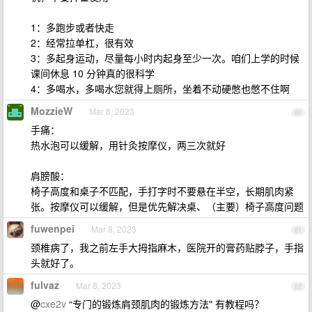
1：多跑步或者快走
2：经常拉单杠，很有效
3：多起身运动，尽量每小时内起身至少一次。咱们上学的时候
课间休息 10 分钟真的很科学
4：多喝水，多喝水您就得上厕所，坐着不动硬憋也憋不住啊
MozzieW
Mar 8, 2023
60
手痛：
热水泡可以缓解，用针灸按摩仪，两三次就好
肩膀酸：
椅子高度和桌子不匹配，手打字时不要悬在半空，长期肌肉紧
张。按摩仪可以缓解，但是优先解决桌、（主要）椅子高度问题
fuwenpei
Mar 8, 2023
61
颈椎病了，我之前左手大拇指麻木，医院开的膏药贴脖子，手指
头就好了。
fulvaz
Mar 8, 2023
62
@
cxe2v
“专门的锻炼肩颈肌肉的锻炼方法" 有教程吗？