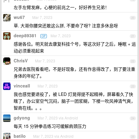
左手左臂发麻，心梗的前兆之一，好好养生兄弟！
wu67
Mar 7, 2023
20
草. 大哥你腰突还敢这么拼, 不要命了呀? 注意多休息呀
deep89381
Mar 7, 2023
OP
21
感谢各位。明天就去康复科挂个号，等这次好了之后，睡眠 + 运
动必须重视起来
ChrisV
Mar 7, 2023
22
兄弟去医院看看吧，不是好现象，还有作息得改了，到了要注重
身体的年纪了。
vinceall
Mar 7, 2023
23
我也感觉要退役了，被 LED 灯晃得提不起精神，屏幕看久了快
瞎了，办公室空气沉闷，脑子一团浆糊，下楼一吹风神清气爽，
智商在线。。。
gdyong
Mar 7, 2023 via Android
24
每天 15 分钟拳击练习可缓解肩颈压力
batilo
Mar 7, 2023 via Android
25