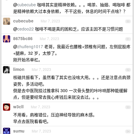
@
cubecube
咖啡其实是精神依赖。。。喝茶、抽烟、喝咖啡 都
是精神依赖大过本身依赖， 不干这些，休息的时间干点啥？？
cubecube
Mar 7, 2023
50
@
cedoo22
咖啡不喝是真的困和乏，应该主因不是习惯问题
8675bc86
Mar 7, 2023
51
@
zhuifeng1017
老哥，我最近也腰椎+颈椎有问题，左侧屁股疼
+腿麻，32 岁，太惨了。
刚开始吊单杠。
limon
Mar 7, 2023
52
核磁共振看下，虽然看了其实也没啥大用。。。还是注意点肩颈
姿势，多活动吧。
倒是去中医院挂过推拿科 300 一次骨头整的咔咔响那种能缓解
点，但是要经常去我心疼钱后来就没去过。。。
w3cll
Mar 7, 2023
53
不用看，肩椎错位，压迫神经导致的麻木感。
早点去医院看看吧。
sumu
Mar 7, 2023
54