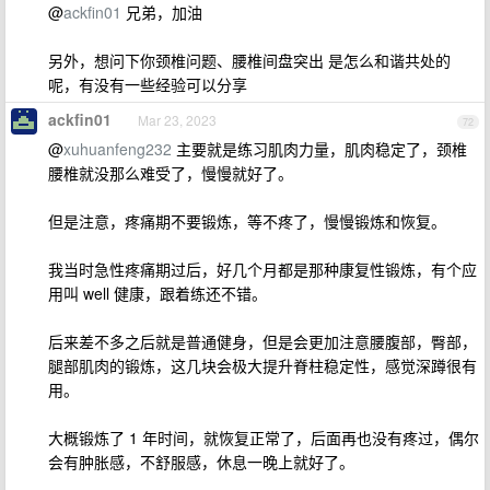
@
ackfin01
兄弟，加油
另外，想问下你颈椎问题、腰椎间盘突出 是怎么和谐共处的
呢，有没有一些经验可以分享
ackfin01
Mar 23, 2023
72
@
xuhuanfeng232
主要就是练习肌肉力量，肌肉稳定了，颈椎
腰椎就没那么难受了，慢慢就好了。
但是注意，疼痛期不要锻炼，等不疼了，慢慢锻炼和恢复。
我当时急性疼痛期过后，好几个月都是那种康复性锻炼，有个应
用叫 well 健康，跟着练还不错。
后来差不多之后就是普通健身，但是会更加注意腰腹部，臀部，
腿部肌肉的锻炼，这几块会极大提升脊柱稳定性，感觉深蹲很有
用。
大概锻炼了 1 年时间，就恢复正常了，后面再也没有疼过，偶尔
会有肿胀感，不舒服感，休息一晚上就好了。