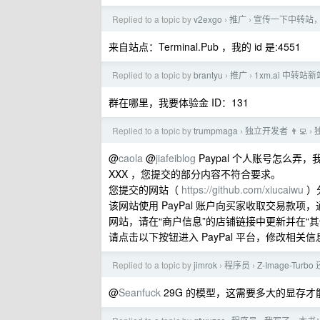
Replied to a topic by
v2exgo
推广
宣传一下中转站，欢
›
›
来自站点：Terminal.Pub ，我的 id 是:4551
Replied to a topic by
brantyu
推广
1xm.ai 中转
›
›
群在哪里，我要体验金 ID：131
Replied to a topic by
trumpmaga
独立开发者 👨‍💻
›
›
@
caola
@
jiafeiblog
Paypal 个人账号怎么
XXX ，您提交的部分内容不符合要求。
您提交的网站（
https://github.com/xiucaiwu
）
该网站使用 PayPal 账户向买家收取交易款项，
网站，请在“商户信息”的店铺链接中更新并在“
请点击以下按钮进入 PayPal 平台，修改相关信
Replied to a topic by
jimrok
程序员
Z-Image-Tur
›
›
@
Seanfuck
29G 的模型，这需要多大的显存