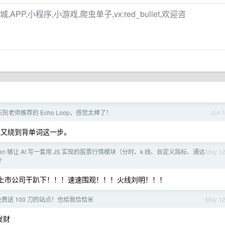
APP,小程序,小游戏,爬虫单子,vx:red_bullet,欢迎咨
阮老师推荐的 Echo Loop，感觉太棒了！
Jun 
又绕到背单词这一步。
token 够让 AI 写一套用 JS 实现的股票行情模块（分时、k 线、自定义指标、通达
May 1
？
把上市公司干趴下！！！速速围观！！！火线刘明！！！
费送 100 刀的站点！也给我恰恰米
May 1
板发财