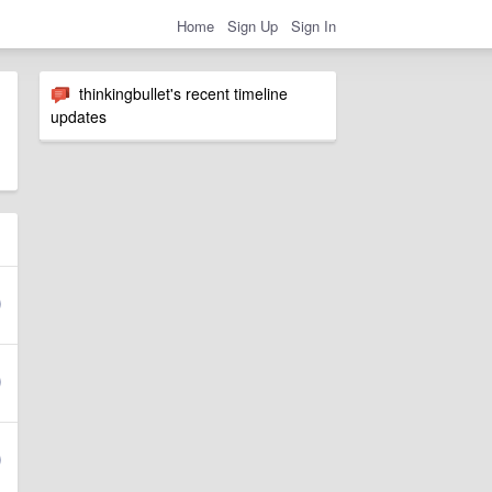
Home
Sign Up
Sign In
thinkingbullet's recent timeline
updates