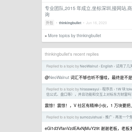
专业团队,2015 年成立,坐标深圳,接网站,商城,
询
外包
•
thinkingbullet
•
Jun 16, 2020
More topics by thinkingbullet
»
thinkingbullet's recent replies
Replied to a topic by
NeoWalnut
English
试用了几天
›
›
@
NeoWalnut
词汇不够也听不懂哇，最终是不是
Replied to a topic by
hirasawayui
程序员
1W 块 
›
›
信公式、盘口等），并且功能和交互上对标东方财富吗
震惊！震惊！，V 社区有精神小伙，1 万块要
Replied to a topic by
sumozuishuai
推广
再发一个免
›
›
eGl1d3VfanVzdEAxNjMuY29t 谢谢老板，老