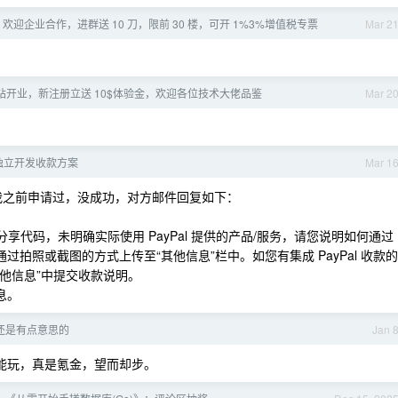
迎企业合作，进群送 10 刀，限前 30 楼，可开 1%3%增值税专票
Mar 2
站新站开业，新注册立送 10$体验金，欢迎各位技术大佬品鉴
Mar 2
独立开发收款方案
Mar 1
弄，我之前申请过，没成功，对方邮件回复如下：
分享代码，未明确实际使用 PayPal 提供的产品/服务，请您说明如何通过
通过拍照或截图的方式上传至“其他信息”栏中。如您有集成 PayPal 收款的
其他信息”中提交收款说明。
息。
bo 还是有点意思的
Jan 
才能玩，真是氪金，望而却步。