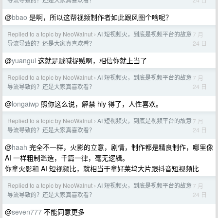
@
bbao
是啊，所以这帮视频制作者如此跟风图个啥呢？
Replied to a topic by NeoWalnut
AI 短视频火，到底是视频平台的故意
7 月
›
24 日
导流导致的？还是大家真喜欢看？
@
yuangui
这就是贼喊捉贼啊，相信你就上当了
Replied to a topic by NeoWalnut
AI 短视频火，到底是视频平台的故意
7 月
›
24 日
导流导致的？还是大家真喜欢看？
@
longaiwp
照你这么说，解禁 hly 得了，人性喜欢。
Replied to a topic by NeoWalnut
AI 短视频火，到底是视频平台的故意
7 月
›
24 日
导流导致的？还是大家真喜欢看？
@
haah
完全不一样，火影的立意，剧情，制作都是精良制作，哪里像
AI 一样粗制滥造，千篇一律，毫无逻辑。
你拿火影和 AI 短视频比，就相当于拿好莱坞大片跟抖音短视频比
Replied to a topic by NeoWalnut
AI 短视频火，到底是视频平台的故意
7 月
›
24 日
导流导致的？还是大家真喜欢看？
@
seven777
不能同意更多