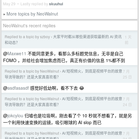
May 29 • Lastly replied by
skuuhui
More topics by NeoWalnut
»
NeoWalnut's recent replies
Replied to a topic by szboy
大家平时都从哪些渠道获取最新的 AI 资讯
1 天
›
前
和动态？
@
Maxwe11
不能同意更多，看那么多标题党信息，无非是自己
FOMO ，并给社会增加焦虑而已，真正有价值的信息 1%都不到
Replied to a topic by NeoWalnut
AI 短视频火，到底是视频平台的故意
7 月
›
25 日
导流导致的？还是大家真喜欢看？
@
asdfasasdf
感觉好低幼啊，看不下去 😂
Replied to a topic by NeoWalnut
AI 短视频火，到底是视频平台的故意
7 月
›
24 日
导流导致的？还是大家真喜欢看？
@
jokcylou
归墟也是垃圾啊，刚去看了个 10 秒就不想看了，就是另
一个利用快速变换的运镜，吸引眼球的 AI slop 而已
Replied to a topic by NeoWalnut
AI 短视频火，到底是视频平台的故意
7 月
›
24 日
导流导致的？还是大家真喜欢看？