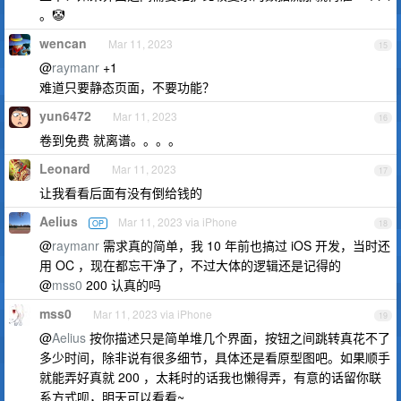
。🤡
wencan
Mar 11, 2023
15
@
raymanr
+1
难道只要静态页面，不要功能？
yun6472
Mar 11, 2023
16
卷到免费 就离谱。。。。
Leonard
Mar 11, 2023
17
让我看看后面有没有倒给钱的
Aelius
Mar 11, 2023 via iPhone
OP
18
@
raymanr
需求真的简单，我 10 年前也搞过 iOS 开发，当时还
用 OC ，现在都忘干净了，不过大体的逻辑还是记得的
@
mss0
200 认真的吗
mss0
Mar 11, 2023 via iPhone
19
@
Aelius
按你描述只是简单堆几个界面，按钮之间跳转真花不了
多少时间，除非说有很多细节，具体还是看原型图吧。如果顺手
就能弄好真就 200 ，太耗时的话我也懒得弄，有意的话留你联
系方式呗，明天可以看看~