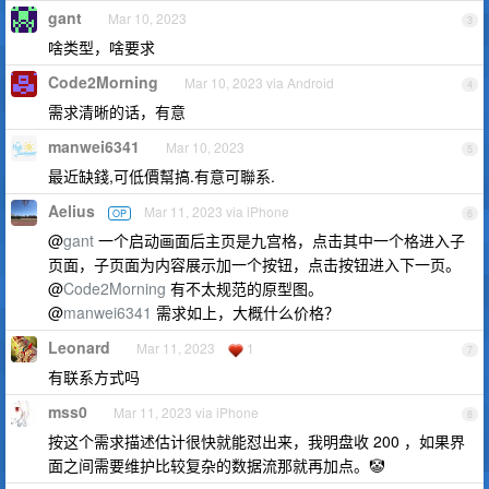
gant
Mar 10, 2023
3
啥类型，啥要求
Code2Morning
Mar 10, 2023 via Android
4
需求清晰的话，有意
manwei6341
Mar 10, 2023
5
最近缺錢,可低價幫搞.有意可聯系.
Aelius
Mar 11, 2023 via iPhone
OP
6
@
gant
一个启动画面后主页是九宫格，点击其中一个格进入子
页面，子页面为内容展示加一个按钮，点击按钮进入下一页。
@
Code2Morning
有不太规范的原型图。
@
manwei6341
需求如上，大概什么价格？
Leonard
Mar 11, 2023
1
7
有联系方式吗
mss0
Mar 11, 2023 via iPhone
8
按这个需求描述估计很快就能怼出来，我明盘收 200 ，如果界
面之间需要维护比较复杂的数据流那就再加点。🤡