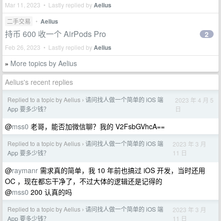
Mar 11, 2023 • Lastly replied by
Aelius
二手交易
•
Aelius
持币 600 收一个 AirPods Pro
2
Feb 26, 2023 • Lastly replied by
Aelius
More topics by Aelius
»
Aelius's recent replies
Replied to a topic by Aelius
请问找人做一个简单的 iOS 端
2023 年 4 月 5
›
日
App 要多少钱？
@
mss0
老哥，能否加微信聊？我的 V2FsbGVhcA==
Replied to a topic by Aelius
请问找人做一个简单的 iOS 端
2023 年 3 月
›
11 日
App 要多少钱？
@
raymanr
需求真的简单，我 10 年前也搞过 iOS 开发，当时还用
OC ，现在都忘干净了，不过大体的逻辑还是记得的
@
mss0
200 认真的吗
Replied to a topic by Aelius
请问找人做一个简单的 iOS 端
2023 年 3 月
›
11 日
App 要多少钱？