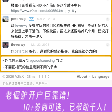
楼主可否看看我可以不？简历在这个贴子中有
https://www.v2ex.com/t/905594#reply18
。
peterczg
Mar 23, 2023
OP
6
@
ifeverwy
没有实际的项目经验很难过 HR 初筛...毕竟社招招人
来就是上手干活的，不像校招，招进来还要培养几个月...建议打
好基础，冲击一波大厂
ifeverwy
Mar 23, 2023
7
@
peterczg
好的，谢谢您的耐心指导，我会继续努力的！
• 外包信息请发到
/go/outsourcing
节点。
• 不要把相同的信息发到不同的节点
© 2026 V2EX · 28ms · 3.9.8.5
About
·
Language
老倔驴证券开户巨靠谱，已助千人!