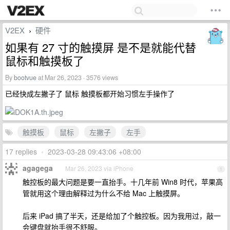
V2EX
硬件
›
如果有 27 寸的触摸屏 是不是就能代替
鼠标和触摸板了
By
bootvue
at Mar 26, 2023 · 3576 views
已经快成左撇子了 鼠标 触摸板都开始习惯左手操作了
触摸板
鼠标
左撇子
左手
17 replies
•
2023-03-28 09:43:06 +08:00
agagega
Mar 26, 2023 via iPhone
1
触控板的最大问题是要一直抬手。十几年前 Win8 时代，苹果高
管就用这个理由解释过为什么不给 Mac 上触摸屏。
后来 iPad 搞了半天，还是给加了个触控板。因为我用过，敲一
会键盘就抬手很不舒服。