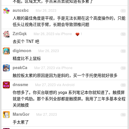
不能。区域太大，手点来点去就知道有多累了
autoxbc
Mar 26, 2023
11
人眼的最佳角度是平视，手是无法长期在这个高度操作的，只能
低头让视角迁就手臂，长期会导致颈椎问题
ZztGqk
Mar 26, 2023 via iPhone
1
12
去买个 TNT 吧
digimoon
Mar 26, 2023
13
精度比不上鼠标
peakCa
Mar 27, 2023 via iPhone
14
触控板太累的原因是因为是斜的，买一个手托使用就好很多
dnssme
Mar 27, 2023 via Android
15
你想多了。你买台联想的 yoga 系列笔记本你就知道了。触摸屏
就是个鸡肋。那个系列全部都是触摸屏。我用了三年多基本全程
关闭触摸
MarsGor
Mar 27, 2023
16
手太累了