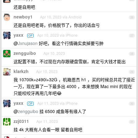
还是自用吧
newboy1
Apr 10, 2023 via Android
26
还是自用吧老哥，价格脱节了，你出的话血亏
yaxx
Apr 10, 2023 via iPhone
OP
27
@
Jxnujason
好吧，看这个行情确实卖掉要亏肿
zengguibo
Apr 10, 2023
28
这配置不错，不过现在内存跟硬盘雪崩，肯定亏大钱才能出
klarkzh
Apr 10, 2023
29
我 10700k+z490i+32G ，机箱恩杰 h1 ，买的时候总共花了接近
一万，现在算了一下最多出 4000 ，本来想换 Mac mini 的现在
只能咬咬牙再用几年吧😂
yaxx
Apr 11, 2023 via iPhone
OP
30
@
zengguibo
挂 6500 咸鱼等有缘人了
zzj0311
Apr 11, 2023
31
挂 4k 大概有人会看一眼 留着自用吧