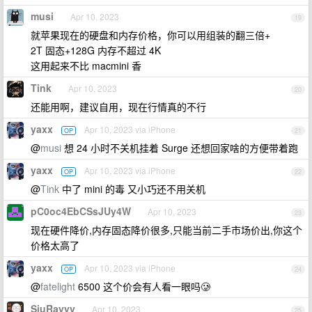
musi
Apr 10, 2023
19
就苹果现在的硬盘和内存价格，你可以用组装的翻三倍+
2T 固态+128G 内存不超过 4K
这用起来不比 macmini 香
Tink
Apr 10, 2023
20
还能用啊，建议自用，现在行情真的不行
yaxx
Apr 10, 2023 via iPhone
OP
21
@
musi
想 24 小时不关机挂着 Surge 还想回家啥的方便带着跑
yaxx
Apr 10, 2023 via iPhone
OP
22
@
Tink
中了 mini 的毒 又小巧还不用关机
pC0oc4EbCSsJUy4W
Apr 10, 2023
23
现在硬件降价,内存固态降价很多,只能当前二手市场价出,你这个
价格太高了
yaxx
Apr 10, 2023 via iPhone
OP
24
@
fatelight
6500 这个价会有人看一眼吗🥲
SiuRayyy
Apr 10, 2023
25