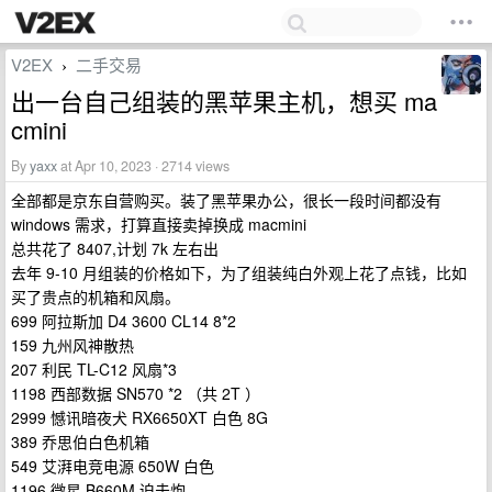
V2EX
二手交易
›
出一台自己组装的黑苹果主机，想买 ma
cmini
By
yaxx
at Apr 10, 2023 · 2714 views
全部都是京东自营购买。装了黑苹果办公，很长一段时间都没有
windows 需求，打算直接卖掉换成 macmini
总共花了 8407,计划 7k 左右出
去年 9-10 月组装的价格如下，为了组装纯白外观上花了点钱，比如
买了贵点的机箱和风扇。
699 阿拉斯加 D4 3600 CL14 8*2
159 九州风神散热
207 利民 TL-C12 风扇*3
1198 西部数据 SN570 *2 （共 2T ）
2999 憾讯暗夜犬 RX6650XT 白色 8G
389 乔思伯白色机箱
549 艾湃电竞电源 650W 白色
1196 微星 B660M 迫击炮