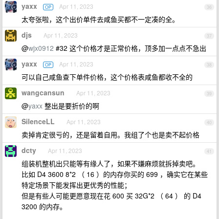
yaxx
Apr 11, 2023
OP
36
太夸张啦，这个出价单件去咸鱼买都不一定凑的全。
djs
Apr 11, 2023
37
@
wjx0912
#32 这个价格才是正常价格，顶多加一点点不急出
yaxx
Apr 11, 2023
OP
38
可以自己咸鱼查下单件价格，这个价格表咸鱼都收不全的
wangcansun
Apr 11, 2023
39
@
yaxx
整出是要折价的啊
SilenceLL
Apr 11, 2023
40
卖掉肯定很亏的，还是留着自用。我组了个也是卖不起价格
dcty
Apr 11, 2023
41
组装机整机出只能等有缘人了，如果不嫌麻烦就拆掉卖吧。
比如 D4 3600 8*2 （ 16 ）的内存你买的 699 ，确实它在某些
特定场景下能发挥出更优秀的性能；
但是有些人可能更愿意现在花 600 买 32G*2 （ 64 ） 的 D4
3200 的内存。