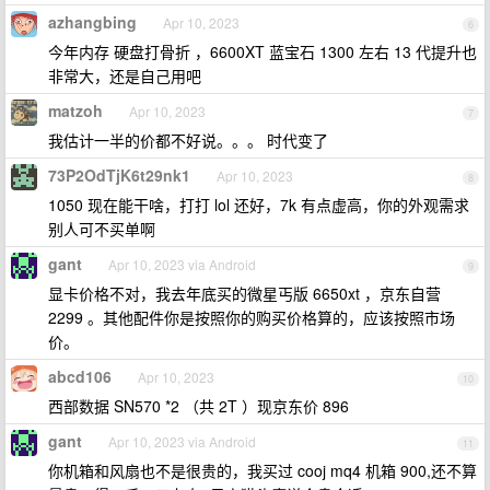
azhangbing
Apr 10, 2023
6
今年内存 硬盘打骨折 ，6600XT 蓝宝石 1300 左右 13 代提升也
非常大，还是自己用吧
matzoh
Apr 10, 2023
7
我估计一半的价都不好说。。。 时代变了
73P2OdTjK6t29nk1
Apr 10, 2023
8
1050 现在能干啥，打打 lol 还好，7k 有点虚高，你的外观需求
别人可不买单啊
gant
Apr 10, 2023 via Android
9
显卡价格不对，我去年底买的微星丐版 6650xt ，京东自营
2299 。其他配件你是按照你的购买价格算的，应该按照市场
价。
abcd106
Apr 10, 2023
10
西部数据 SN570 *2 （共 2T ）现京东价 896
gant
Apr 10, 2023 via Android
11
你机箱和风扇也不是很贵的，我买过 cooj mq4 机箱 900,还不算