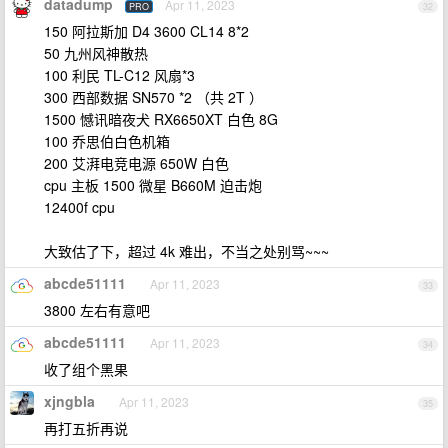
datadump
Apr 11, 2023
PRO
32
150 阿拉斯加 D4 3600 CL14 8*2
50 九州风神散热
100 利民 TL-C12 风扇*3
300 西部数据 SN570 *2 （共 2T ）
1500 憾讯暗夜犬 RX6650XT 白色 8G
100 乔思伯白色机箱
200 艾湃电竞电源 650W 白色
cpu 主板 1500 微星 B660M 迫击炮
12400f cpu
大致估了下，超过 4k 难出，不当之处别骂~~~
abcde51111
Apr 11, 2023
33
3800 左右有意吧
abcde51111
Apr 11, 2023
34
收了组个黑果
xjngbla
Apr 11, 2023
35
再打五折再说