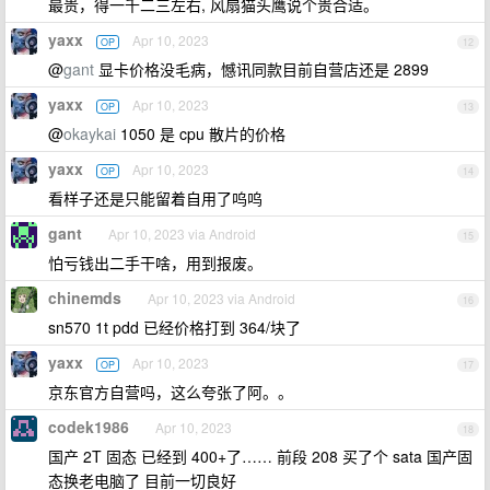
最贵，得一千二三左右, 风扇猫头鹰说个贵合适。
yaxx
Apr 10, 2023
OP
12
@
gant
显卡价格没毛病，憾讯同款目前自营店还是 2899
yaxx
Apr 10, 2023
OP
13
@
okaykai
1050 是 cpu 散片的价格
yaxx
Apr 10, 2023
OP
14
看样子还是只能留着自用了呜呜
gant
Apr 10, 2023 via Android
15
怕亏钱出二手干啥，用到报废。
chinemds
Apr 10, 2023 via Android
16
sn570 1t pdd 已经价格打到 364/块了
yaxx
Apr 10, 2023
OP
17
京东官方自营吗，这么夸张了阿。。
codek1986
Apr 10, 2023
18
国产 2T 固态 已经到 400+了…… 前段 208 买了个 sata 国产固
态换老电脑了 目前一切良好