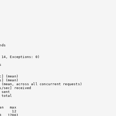
ds



] (mean)

] (mean)

 (mean, across all concurrent requests)

/sec] received

     12

   17061
