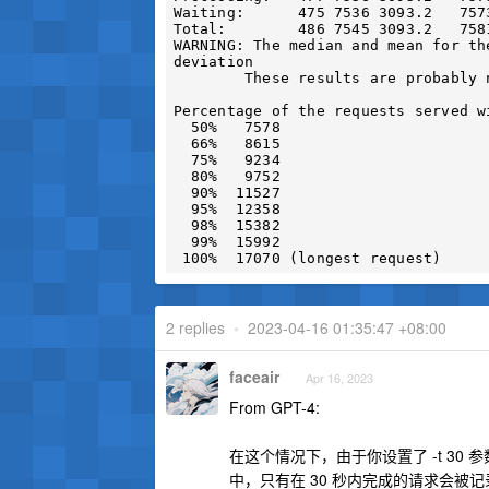
Waiting:      475 7536 3093.2   7573
Total:        486 7545 3093.2   7581
WARNING: The median and mean for th
deviation

        These results are probably not that reliable.

Percentage of the requests served w
  50%   7578

  66%   8615

  75%   9234

  80%   9752

  90%  11527

  95%  12358

  98%  15382

  99%  15992

2 replies
•
2023-04-16 01:35:47 +08:00
faceair
Apr 16, 2023
From GPT-4:
在这个情况下，由于你设置了 -t 30 
中，只有在 30 秒内完成的请求会被记录。