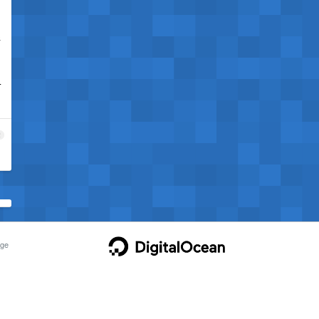
所
可
2
ge