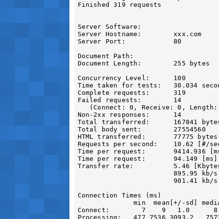
Finished 319 requests

Server Software:

Server Hostname:        xxx.com

Server Port:            80

Document Path:          

Document Length:        255 bytes

Concurrency Level:      100

Time taken for tests:   30.034 secon
Complete requests:      319

Failed requests:        14

   (Connect: 0, Receive: 0, Length: 14, Exceptions: 0)

Non-2xx responses:      14

Total transferred:      167841 bytes
Total body sent:        27554560

HTML transferred:       77775 bytes

Requests per second:    10.62 [#/sec
Time per request:       9414.936 [ms
Time per request:       94.149 [ms]
Transfer rate:          5.46 [Kbytes
                        895.95 kb/s sent

                        901.41 kb/s total

Connection Times (ms)

              min  mean[+/-sd] median   max

Connect:        7    9   1.0      8 
Processing:   477 7536 3093.2   7573