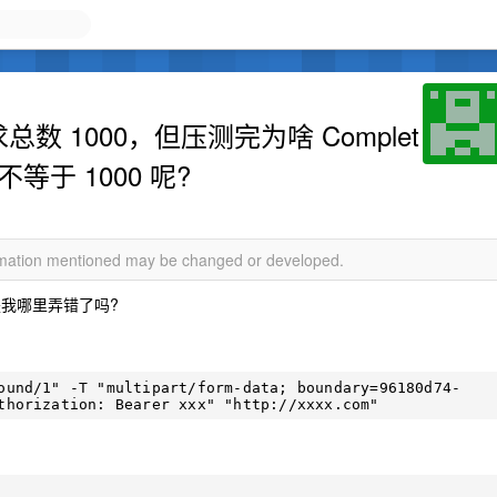
数 1000，但压测完为啥 Complet
ts 不等于 1000 呢?
ormation mentioned may be changed or developed.
, 是我哪里弄错了吗?
ound/1" -T "multipart/form-data; boundary=96180d74-