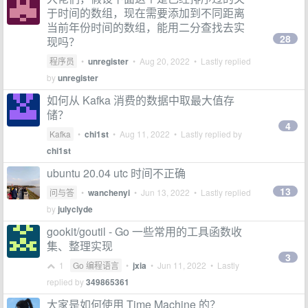
于时间的数组，现在需要添加到不同距离
当前年份时间的数组，能用二分查找去实
28
现吗？
程序员
•
unregister
•
Aug 20, 2022
• Lastly replied
by
unregister
如何从 Kafka 消费的数据中取最大值存
储？
4
Kafka
•
chi1st
•
Aug 11, 2022
• Lastly replied by
chi1st
ubuntu 20.04 utc 时间不正确
13
问与答
•
wanchenyi
•
Jun 13, 2022
• Lastly replied
by
julyclyde
gookit/goutil - Go 一些常用的工具函数收
集、整理实现
3
1
Go 编程语言
•
jxia
•
Jun 11, 2022
• Lastly
replied by
349865361
大家是如何使用 Time Machine 的？