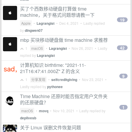
买了个西数移动硬盘打算做 time
machine，关于格式问题想请教一下
19
Apple
•
Lagrangist
•
Dec 4, 2021
• Lastly replied
by
dingwen07
mbp 买块移动硬盘做 time machine 求推荐
42
1
macOS
•
Lagrangist
•
Nov 26, 2021
• Lastly
replied by
Lagrangist
计算机知识 birthtime: "2021-11-
21T16:47:41.000Z" Z 的含义
9
1
分享发现
•
selfcreditgiving
•
Nov 23, 2021
•
Lastly replied by
pythonee
Time Machine 还原时能否指定用户文件夹
的还原硬盘？
1
macOS
•
movq
•
Nov 10, 2021
• Lastly replied by
deplivesb
关于 Linux 误删文件恢复问题