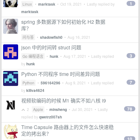
1
Linux
•
marktask
•
Oct 19, 2021
• Lastly replied by
marktask
spring 多数据源下如何初始化 H2 数据
库？
问与答
•
shadowfish0
•
Aug 16, 2021
json 中的时间转 struct 问题
3
Go 编程语言
•
hunk
•
Aug 17, 2021
• Lastly replied
by
hunk
Python 不同程序 time 时间差异问题
7
Python
•
596164296
•
Aug 9, 2021
• Lastly replied
by
killva4624
视频软编码的时候 M1 确实不如八核 i9
78
2
Apple
•
minsheng
•
Jul 30, 2021
• Lastly
replied by
qwetrz007sh
Time Capsule 路由器上的文件怎么快速稳
定的拷出来？
10