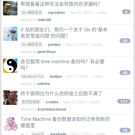
帮我看看这种写法会导致内存泄漏吗？
4
Go 编程语言
•
cqcsdzmt
•
Sep 25, 2023
• Lastly
replied by
index90
V 站的朋友们，想问一个关于 Go 的“基本
类型零值问题”的问题？
30
Go 编程语言
•
yaodao
•
Sep 13, 2023
• Lastly
replied by
peterlitszo
各位都用 time machine 备份吗？有必要
吗？
49
MacBook Pro
•
loulijun
•
Dec 11, 2024
• Lastly
replied by
edinina
终于搞明白为什么改桥接之后跑不满了
111
宽带症候群
•
crzidea
•
Sep 15, 2024
• Lastly
replied by
krystinburtlessd
Time Machine 备份数据该如何迁移到新的
硬盘里
16
1
macOS
•
sorakado
•
Nov 2, 2023
• Lastly