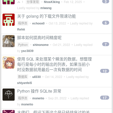
3
1
分享发现
•
NtosKiking
•
Feb 12, 2025
•
Lastly replied by
miwang
关于 golang 的下载文件限速功能
5
程序员
•
echooo0
•
Oct 13, 2022
• Lastly replied by
Rehtt
脚本如何提高时间精度呢
7
Python
•
shinonome
•
Oct 21, 2022
• Lastly replied
by
ysc3839
使用 SQL 来处理某个瞬发的数据，想整理
每行是每小时的输出的列表，如果当前小
时没数据就用最后一次有数据的时间
12
数据库
•
uil330
•
Oct 14, 2022
• Lastly replied by
shiyanfei5
Python 操作 SQLite 异常
17
程序员
•
monetto
•
Sep 20, 2022
• Lastly replied
by
monetto
大佬们，假设下面这个是已经排序过的关