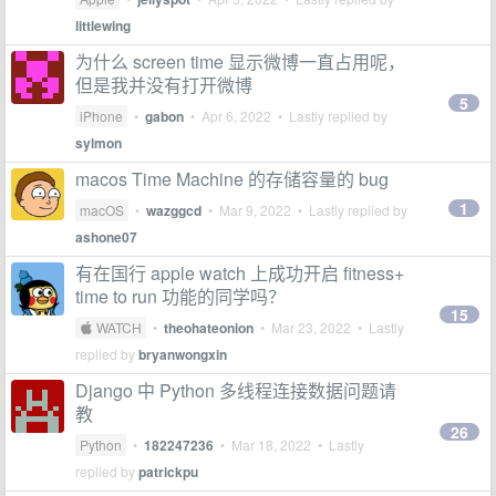
littlewing
为什么 screen time 显示微博一直占用呢，
但是我并没有打开微博
5
iPhone
•
gabon
•
Apr 6, 2022
• Lastly replied by
sylmon
macos Time Machine 的存储容量的 bug
1
macOS
•
wazggcd
•
Mar 9, 2022
• Lastly replied by
ashone07
有在国行 apple watch 上成功开启 fitness+
time to run 功能的同学吗？
15
 WATCH
•
theohateonion
•
Mar 23, 2022
• Lastly
replied by
bryanwongxin
Django 中 Python 多线程连接数据问题请
教
26
Python
•
182247236
•
Mar 18, 2022
• Lastly
replied by
patrickpu