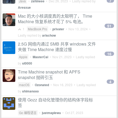
7
Java
•
zshineee
•
Dec 26, 2023
• Lastly replied by
Aresxue
Mac 的大小核调度真的太聪明了， Time
Machine 恢复系统才花了 5% 电池。
51
1
MacBook Pro
•
privater
•
Nov 13, 2024
•
Lastly replied by
arischow
2.5G 网络内通过 SMB 共享 windows 文件
夹做 Time Machine 速度过慢
16
Apple
•
MasterCai
•
Nov 21, 2023
• Lastly replied
by
sl0000
Time Machine snapshot 和 APFS
snapshot 抛砖引玉
4
macOS
•
Ozonated
•
Nov 16, 2023
• Lastly replied
by
shimanooo
使用 Gozz 自动化管理你的结构体字段标
签
Go 编程语言
•
justmaplewu
•
Oct 27, 2023