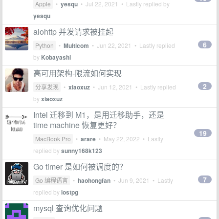
Apple
•
yesqu
•
Jul 22, 2021
• Lastly replied by
yesqu
aiohttp 并发请求被挂起
6
Python
•
Multicom
•
Jun 22, 2021
• Lastly replied
by
Kobayashi
高可用架构-限流如何实现
2
分享发现
•
xiaoxuz
•
Jun 12, 2021
• Lastly replied
by
xiaoxuz
Intel 迁移到 M1，是用迁移助手，还是
time machine 恢复更好？
19
MacBook Pro
•
arare
•
May 22, 2022
• Lastly
replied by
sunny168k123
Go timer 是如何被调度的？
7
Go 编程语言
•
haohongfan
•
Jun 9, 2021
• Lastly
replied by
lostpg
mysql 查询优化问题