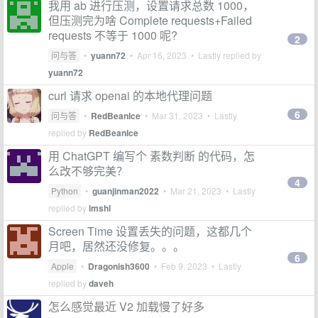
我用 ab 进行压测，设置请求总数 1000，
但压测完为啥 Complete requests+Failed
requests 不等于 1000 呢?
2
问与答
•
yuann72
•
Apr 16, 2023
• Lastly replied by
yuann72
curl 请求 openai 的本地代理问题
6
问与答
•
RedBeanIce
•
Mar 31, 2023
• Lastly
replied by
RedBeanIce
用 ChatGPT 编写个 素数判断 的代码，怎
么改不够完美？
4
Python
•
guanjinman2022
•
Mar 21, 2023
• Lastly
replied by
lmshl
Screen Time 设置丢失的问题，这都几个
月吧，居然还没修复。。。
6
Apple
•
Dragonish3600
•
Feb 9, 2023
• Lastly
replied by
daveh
怎么感觉最近 V2 加载慢了好多