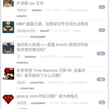
片读取 csv 文件
1
Python
•
sdushn
•
Feb 7, 2021
• Lastly replied by
sdushn
MBP 磁盘已满，且移除文件空间无法释放
1
MacBook Pro
•
Alan47
•
Jan 6, 2023
• Lastly
replied by
luckyapple
请问有人知道 c++里面 time(0) 获取时间会
有异常的情况吗？
11
C
•
zuoanyx
•
Apr 29, 2021
• Lastly replied by
zuoanyx
有老哥用 Time Machine 迁移 M1 设备的
吗？是否碰到了什么问题？
13
Apple
•
youschan
•
Jan 25, 2021
• Lastly replied
by
youschan
golang xorm 时区问题？请大神指点
3
问与答
•
sunshinev
•
Feb 25, 2022
• Lastly replied
by
lunny