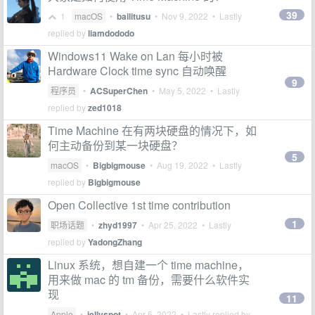
39
1
macOS
•
bailitusu
•
Nov 9, 2022
• Lastly
replied by
liamdododo
Windows11 Wake on Lan 每小时被
Hardware Clock time sync 自动唤醒
9
程序员
•
ACSuperChen
•
May 5, 2022
• Lastly
replied by
zed1018
Time Machine 在有两块硬盘的情况下，如
何主动备份到某一块硬盘？
5
macOS
•
Bigbigmouse
•
Aug 19, 2022
• Lastly
replied by
Bigbigmouse
Open Collective 1st time contribution
1
职场话题
•
zhyd1997
•
Apr 25, 2022
• Lastly
replied by
YadongZhang
Linux 系统，想自建一个 time machine，
用来做 mac 的 tm 备份，需要什么软件实
现
11
Apple
•
jellyspot
•
Apr 5, 2022
• Lastly replied by