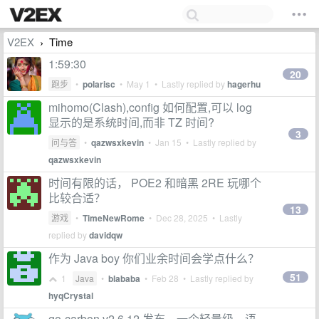
V2EX
Time
›
1:59:30
20
跑步
•
polarisc
•
May 1
• Lastly replied by
hagerhu
mihomo(Clash),config 如何配置,可以 log
显示的是系统时间,而非 TZ 时间?
3
问与答
•
qazwsxkevin
•
Jan 15
• Lastly replied by
qazwsxkevin
时间有限的话， POE2 和暗黑 2RE 玩哪个
比较合适？
13
游戏
•
TimeNewRome
•
Dec 28, 2025
• Lastly
replied by
davidqw
作为 Java boy 你们业余时间会学点什么？
51
1
Java
•
blababa
•
Feb 28
• Lastly replied by
hyqCrystal
go-carbon v2.6.12 发布，一个轻量级、语