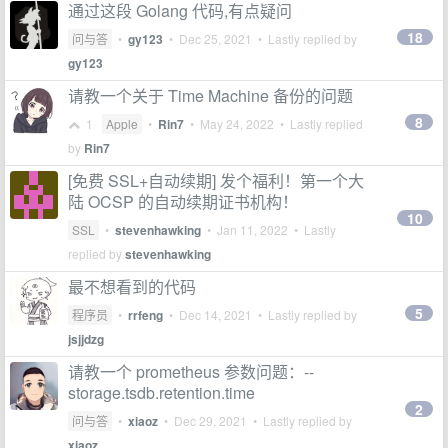
通过这段 Golang 代码,有点疑问
18
问与答
•
gy123
•
Dec 25, 2021
• Lastly replied by
gy123
请教一个关于 Time Machine 备份的问题
8
1
Apple
•
Rin7
•
May 24, 2022
• Lastly replied
by
Rin7
[免费 SSL+自动续期] 发个福利！第一个大
陆 OCSP 的自动续期证书机构！
10
SSL
•
stevenhawking
•
Jan 11, 2022
• Lastly
replied by
stevenhawking
最不想看到的代码
5
程序员
•
rrfeng
•
Dec 14, 2021
• Lastly replied by
jsjjdzg
请教一个 prometheus 参数问题：--
storage.tsdb.retention.time
2
问与答
•
xiaoz
•
Dec 29, 2021
• Lastly replied by
xiaoz