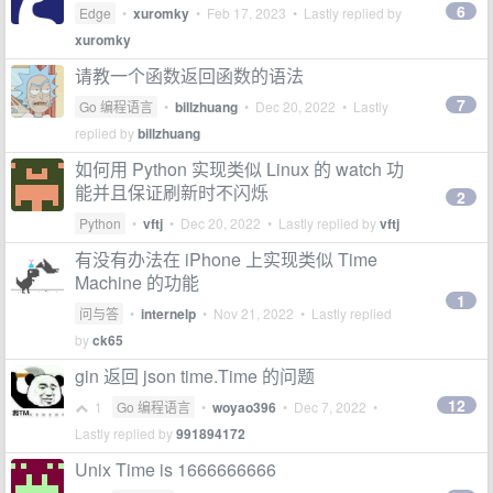
6
Edge
•
xuromky
•
Feb 17, 2023
• Lastly replied by
xuromky
请教一个函数返回函数的语法
7
Go 编程语言
•
billzhuang
•
Dec 20, 2022
• Lastly
replied by
billzhuang
如何用 Python 实现类似 Linux 的 watch 功
能并且保证刷新时不闪烁
2
Python
•
vftj
•
Dec 20, 2022
• Lastly replied by
vftj
有没有办法在 iPhone 上实现类似 Time
Machine 的功能
1
问与答
•
internelp
•
Nov 21, 2022
• Lastly replied
by
ck65
gin 返回 json time.Time 的问题
12
1
Go 编程语言
•
woyao396
•
Dec 7, 2022
•
Lastly replied by
991894172
Unix Time is 1666666666