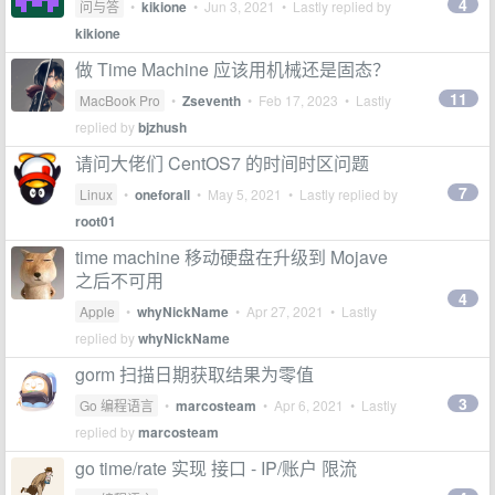
4
问与答
•
kikione
•
Jun 3, 2021
• Lastly replied by
kikione
做 Time Machine 应该用机械还是固态？
11
MacBook Pro
•
Zseventh
•
Feb 17, 2023
• Lastly
replied by
bjzhush
请问大佬们 CentOS7 的时间时区问题
7
Linux
•
oneforall
•
May 5, 2021
• Lastly replied by
root01
time machine 移动硬盘在升级到 Mojave
之后不可用
4
Apple
•
whyNickName
•
Apr 27, 2021
• Lastly
replied by
whyNickName
gorm 扫描日期获取结果为零值
3
Go 编程语言
•
marcosteam
•
Apr 6, 2021
• Lastly
replied by
marcosteam
go time/rate 实现 接口 - IP/账户 限流