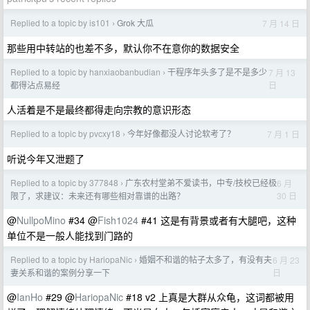
Replied to a topic by is101
Grok 大瓜
7 月 14 日
›
那些用中转站的也差不多，默认你不在意你的数据安全
Replied to a topic by hanxiaobanbudian
干程序年头多了是不是多少
7 月 13
›
日
都得沾点易经
人活着是不是最终都得走向宗教的意识形态
Replied to a topic by pvcxy18
今年好像都没人讨论软考了？
7 月 1 日
›
听说今年又泄题了
Replied to a topic by 377848
广东农村堂弟不爱读书，中专/技校已经极
6 月
›
30 日
限了，求建议：未来还有哪些相对靠谱的出路？
@
NullpoMino
#34 @
Fish1024
#41 这是有背景或者有大腿吧，这种
单位不是一般人能找到门路的
Replied to a topic by HariopaNic
婚姻不和谐的帖子太多了，有没有夫
6 月 23
›
日
妻关系和谐的案例分享一下
@
IanHo
#29 @
HariopaNic
#18 v2 上真是大群从众龟，这词都被用