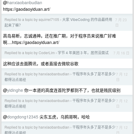
@
hanxiaobanbudian
https://gaodaoyiduan.art/
Replied to a topic by squirrel7105
大家 VibeCoding 的作品最终用
7 月 23
›
日
起来了嘛？
高岛易断，志诚通神。还在推广期，对于程序员来说推广好难
啊....https://gaodaoyiduan.art/
Replied to a topic by CoderLim
字节 4 年美团 3 年，居然没面试
7 月 16 日
›
这种应该去面腾讯，或者直接去微软谷歌
Replied to a topic by hanxiaobanbudian
干程序年头多了是不是多少
7 月 12
›
日
都得沾点易经
@
yidinghe
你一本道的高度连首陀罗都到不了，也就是贱民级别
Replied to a topic by hanxiaobanbudian
干程序年头多了是不是多少
7 月 12
›
日
都得沾点易经
@
dongdong12345
尖东五虎，乌鸦哥啊，哈哈
Replied to a topic by hanxiaobanbudian
干程序年头多了是不是多少
7 月 12
›
日
都得沾点易经