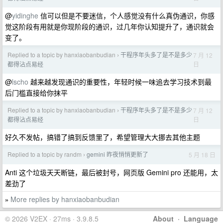
@
yidinghe
信可以但是不要迷信，个人感觉没有什么真伪通识，你感
觉这阶段有用就是你现阶段的通识，过几年你认知提升了，通识就会
变了。
Replied to a topic by hanxiaobanbudian
干程序年头多了是不是多少
7 月 12
›
日
都得沾点易经
@
lscho
越来越发现通识的重要性，年轻时候一味追去学习技术到最
后门槛直接给你抹平
Replied to a topic by hanxiaobanbudian
干程序年头多了是不是多少
7 月 12
›
日
都得沾点易经
好久不发帖，搞错了搞到反馈里了，希望管理大大挪去其他主题
Replied to a topic by randm
gemini 昨夜悄悄更新了
5 月 18 日
›
Anti 这个垃圾天天断链，最后被封号，网页版 Gemini pro 还能用，太
差劲了
More replies by hanxiaobanbudian
»
© 2026 V2EX · 27ms · 3.9.8.5
About
·
Language