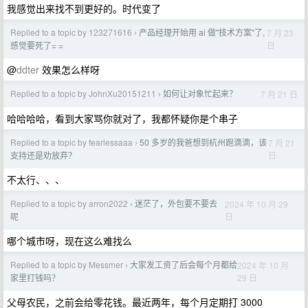
我感觉出来找不到更好的。时代变了
Replied to a topic by 123271616
产品经理开始用 ai 做"技术方案"了,
7 月 23
›
日
感觉要死了= =
@
ddter
效果怎么样呀
Replied to a topic by JohnXu20151211
如何让对象忙起来？
7 月 21 日
›
哈哈哈哈，看到大家骂你就对了，我都怀疑你是个串子
Replied to a topic by fearlessaaa
50 多岁的我爸想到杭州跑滴滴，该
7 月 21
›
日
支持还是劝放弃？
不太行、、、
Replied to a topic by arron2022
迷茫了，外包要不要去
2024 年 10 月 29
›
日
呢
哪个城市呀，现在这么难找么
Replied to a topic by Messmer
大家发工资了后会每个月都给
2024 年 10 月
›
29 日
家里打钱吗？
父母农民，之前会给零花钱。最近两年，每个月定期打 3000