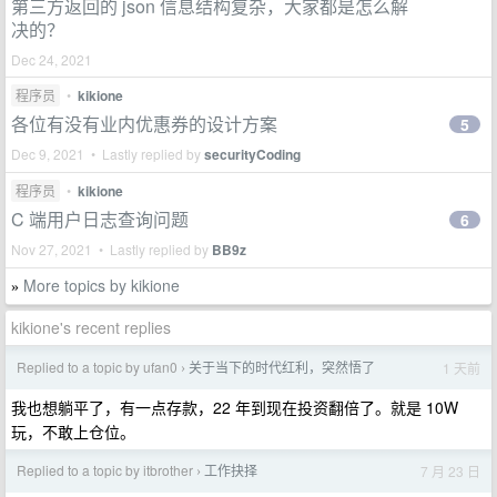
第三方返回的 json 信息结构复杂，大家都是怎么解
决的？
Dec 24, 2021
程序员
•
kikione
各位有没有业内优惠券的设计方案
5
Dec 9, 2021 • Lastly replied by
securityCoding
程序员
•
kikione
C 端用户日志查询问题
6
Nov 27, 2021 • Lastly replied by
BB9z
More topics by kikione
»
kikione's recent replies
Replied to a topic by ufan0
关于当下的时代红利，突然悟了
1 天前
›
我也想躺平了，有一点存款，22 年到现在投资翻倍了。就是 10W
玩，不敢上仓位。
Replied to a topic by itbrother
工作抉择
7 月 23 日
›