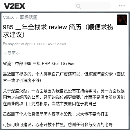
V2EX
职场话题
›
985 三年全栈求 review 简历（顺便求捞
求建议）
By
noyidoit
at Apr 21, 2023 · 4577 views
=>简历<=
省流：中部 985 三年 PHP+Go+TS+Vue
最近面了挺多的，个人感觉自己广度还可以，但
深度严重欠缺
（面试
官一致评价深度不够）
关于深度欠缺，一方面是因为我自己没有在持续学习，另一方面也是
因为之前经历的公司、经历的岗位都更需要广度而不是深度所以没能
在商业的项目上完成积累，当然主要原因在于我自己
虽然删了个人信息但简历内容基本没改，求大佬不要盒打击
可捞可喷可建议，心态开放不拉黑，感谢任何参与交流的老哥