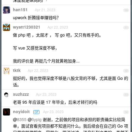
深度就是纵向的广·
han151
Apr 21, 2023
10
upwork 折腾接单赚钱吗？
wyatt1230321
Apr 22, 2023
11
做 php 吧 ，太屈才 ， 写 go 吧，又只有练手的。
写 vue 又感觉深度不够，
我的评价是 再挺几个月就黄袍加身...
tktk
Apr 22, 2023
12
挺好的，我也觉得深度不够是八股文背的不够，尤其是面 Go 的
话。
xuzhzzz
Apr 23, 2023
13
老哥 95 年应该是 17 年毕业，后来才转行的吗
noyidoit
Apr 23, 2023
OP
14
@
8355
@
fiypig
谢谢，之前做的项目和承担的职责确实比较简
单，面试官看完项目都不知道问什么。我后续会在自己的 Go 项