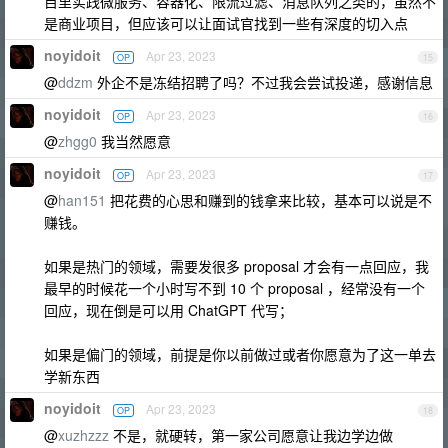
目里实践微服务、容器化、限流过滤、消息队列之类的，虽然不
是商业项目，但应该可以让面试官找到一些有深度的切入点
noyidoit
Apr 23, 2023
OP
15
@
ddzm
外企不是冻结招聘了吗？不过我会尝试投递，感谢信息
noyidoit
Apr 23, 2023
OP
16
@
zhgg0
我当然愿意
noyidoit
Apr 23, 2023
OP
17
@
han151
把花费的心思和赚到的钱拿来比较，基本可以说是不
赚钱。
如果是热门的领域，需要发很多 proposal 才会有一点回应，我
最早的时候花一个小时写不到 10 个 proposal ，经常没有一个
回应，现在倒是可以用 ChatGPT 代写；
如果是偏门的领域，前提是你以前做过或者你愿意为了这一单去
学新东西
noyidoit
Apr 23, 2023
OP
18
@
xuzhzzz
不是，就硬转，第一家公司愿意让我边学边做