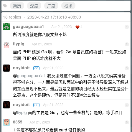
简历
深度
广度
栈求
18 replies
•
2023-04-23 17:16:18 +08:00
guaguaguaxia1
Apr 21, 2023
4
1
所谓深度就是你八股文熟不熟
fiypig
Apr 21, 2023
2
面的 PHP 还是 Go 啊，看你 Go 是自己练的项目？一般来说如
果面 PHP 的话难度就不大
noyidoit
Apr 21, 2023
OP
3
@
guaguaguaxia1
我反思过这个问题，一方面八股文确实准备
得不够充分，一方面是简历和面试中的引导不够导致深入了解过
的东西展现不出来，最后就是之前的项目经历太轻松实在是没什
么亮点，这个是硬伤，但是暂时不知道怎么解决
noyidoit
Apr 21, 2023
OP
4
@
fiypig
面的主要是 Go ，也有一些全栈的；是的，练手项目
8355
Apr 21, 2023
5
1.深度不够就是只能看到 curd 没其他的