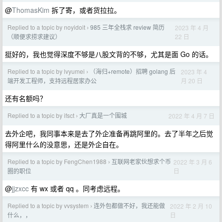
@
ThomasKim
拆了寄，或者货拉拉。
Replied to a topic by noyidoit
985 三年全栈求 review 简历
2023 年 4 月
›
22 日
（顺便求捞求建议）
挺好的，我也觉得深度不够是八股文背的不够，尤其是面 Go 的话。
Replied to a topic by lvyumei
（海归+remote）招聘 golang 后
2023 年 4
›
月 20 日
端开发工程师，支持远程居家办公
还有名额吗？
Replied to a topic by ifsct
大厂真是一个围城
2022 年 4 月 7 日
›
去外企吧，我同事本来是去了外企准备再跳阿里的。去了半年之后觉
得阿里什么的没意思，还是外企自在。
Replied to a topic by FengChen1988
互联网老家伙想求个币
2022 年 3 月 6
›
日
圈的职位
@
jjzxcc
有 wx 或者 qq 。同考虑远程。
Replied to a topic by vvsystem
连外包都做不好，我还能做
2022 年 2 月 10
›
日
什么，，