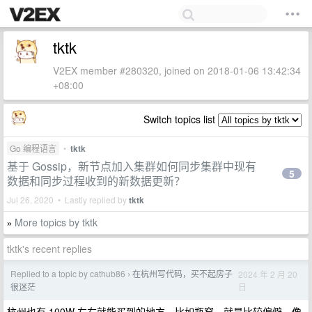
tktk
V2EX member #280320, joined on 2018-01-06 13:42:34
+08:00
Switch topics list
Go 编程语言
•
tktk
基于 Gossip，新节点加入集群如何同步集群中现有
5
数据和同步过程收到的新数据更新？
Jul 26, 2020 • Lastly replied by
tktk
More topics by tktk
»
tktk's recent replies
Replied to a topic by cathub86
在杭州写代码，买不起房子
2024 年 2 月 20
›
日
很迷茫
杭州也有 100W 左右就能买到的地方，比如瓶窑，就是比较偏僻。像