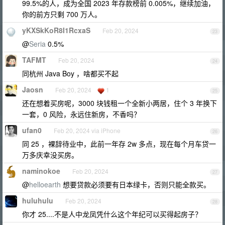
99.5%的人，成为全国 2023 年存款榜前 0.005%，继续加油，
你的前方只剩 700 万人。
yKXSkKoR8I1RcxaS
Feb 20, 2024
23
@
Seria
0.5%
TAFMT
Feb 20, 2024
24
同杭州 Java Boy ，啥都买不起
Jaosn
Feb 20, 2024
1
25
还在想着买房呢，3000 块钱租一个全新小两居，住个 3 年换下
一套，0 风险，永远住新房，不香吗？
ufan0
Feb 20, 2024 via iPhone
26
同 25 ，裸辞待业中，此前一年存 2w 多点，现在每个月车贷一
万多庆幸没买房。
naminokoe
Feb 20, 2024
27
@
helloearth
想要贷款必须要有日本绿卡，否则只能全款买。
huluhulu
Feb 20, 2024
28
你才 25....不是人中龙凤凭什么这个年纪可以买得起房子？