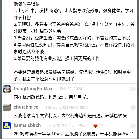
能做的事很多
1.上小红书，发帖“听劝”，让人指导改变形象，强身健体，学习
穿衣打扮
2.学理财，多看书《富爸爸穷爸爸》《定投十年财务自由》，关
注股市，抓住周期的机会
3.断舍离，极简生活，需要的东西买好的，不需要的东西不买
4.学习两性社交知识，提高自己的情绪价值，不要在给你介绍对
象时连话都不谈
5.最重要的强化专业技能，换工资更高的工作
不要经常想着追求最终买房结婚，先追求生活更舒适和财富更
多，机会在不经意时可能就到了
DongDongProMax
Feb 20, 2024
10
同在杭州敲代码，也是 25 ，目前月光。
churchmice
Feb 20, 2024 via Android
11
去我老家富阳大农村买，大农村旁边都是高速，进城也很快
karmaisbitch
Feb 20, 2024 via iPhone
12
12
25 的时候我一年存 10w ，后来谈了女朋友，一年只能存 5w 了