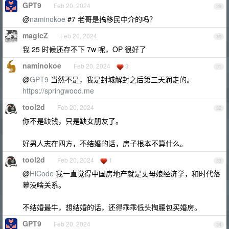
GPT9
Feb 20, 2024
29
@
naminokoe
#7 老哥是搞移民中介的吗？
magicZ
Feb 20, 2024
30
我 25 时候还存不下 7w 呢，OP 很好了
naminokoe
Feb 20, 2024
3
31
@
GPT9
当然不是，我是封城解封之后第三天润走的。
https://springwood.me
tool2d
Feb 20, 2024
32
你不是缺钱，只是缺女朋友了。
好男人志在四方，不结婚的话，房子根本不算什么。
tool2d
Feb 20, 2024
1
33
@
HiCode
我一直觉得中国房地产就是丈母娘经济学，和时代落
幕没啥关系。
不结婚最牛，想结婚的话，还得乖乖低头掏腰包买婚房。
GPT9
Feb 20, 2024
34