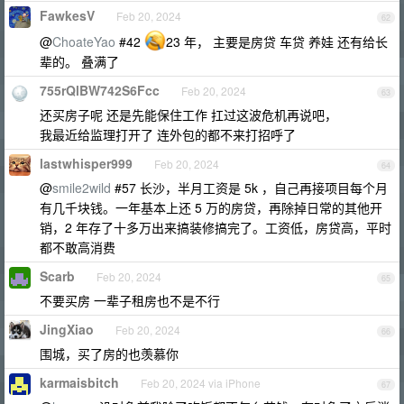
FawkesV
Feb 20, 2024
62
@
ChoateYao
#42
23 年， 主要是房贷 车贷 养娃 还有给长
辈的。 叠满了
755rQlBW742S6Fcc
Feb 20, 2024
63
还买房子呢 还是先能保住工作 扛过这波危机再说吧，
我最近给监理打开了 连外包的都不来打招呼了
lastwhisper999
Feb 20, 2024
64
@
smile2wild
#57 长沙，半月工资是 5k ，自己再接项目每个月
有几千块钱。一年基本上还 5 万的房贷，再除掉日常的其他开
销，2 年存了十多万出来搞装修搞完了。工资低，房贷高，平时
都不敢高消费
Scarb
Feb 20, 2024
65
不要买房 一辈子租房也不是不行
JingXiao
Feb 20, 2024
66
围城，买了房的也羡慕你
karmaisbitch
Feb 20, 2024 via iPhone
67