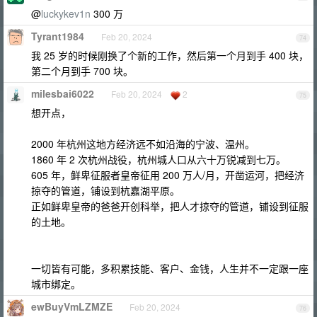
@
luckykev1n
300 万
Tyrant1984
Feb 20, 2024
74
我 25 岁的时候刚换了个新的工作，然后第一个月到手 400 块，
第二个月到手 700 块。
milesbai6022
Feb 20, 2024
2
75
想开点，
2000 年杭州这地方经济远不如沿海的宁波、温州。
1860 年 2 次杭州战役，杭州城人口从六十万锐减到七万。
605 年，鲜卑征服者皇帝征用 200 万人/月，开凿运河，把经济
掠夺的管道，铺设到杭嘉湖平原。
正如鲜卑皇帝的爸爸开创科举，把人才掠夺的管道，铺设到征服
的土地。
一切皆有可能，多积累技能、客户、金钱，人生并不一定跟一座
城市绑定。
ewBuyVmLZMZE
Feb 20, 2024
76