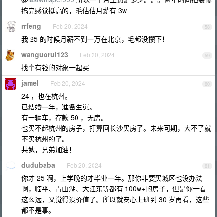
搞完感觉挺高的，毛估估月薪有 3w
rrfeng
Feb 20, 2024
58
我 25 的时候月薪不到一万在北京，毛都没攒下！
wanguorui123
Feb 20, 2024
59
找个有钱的对象一起买
jamel
Feb 20, 2024
60
24 ，也在杭州。
已结婚一年，准备生崽。
有一辆车，存款 50 ，无房。
也买不起杭州的房子，打算回长沙买房了。未来可期，大不了就
不买杭州的了。
共勉，兄弟加油！
dudubaba
Feb 20, 2024
61
你才 25 啊，上学晚的才毕业一年。那你非要买城区也没办法
啊，临平、青山湖、大江东等都有 100w+的房子，但是你一看
这么远，又觉得没价值了。所以就安心上班到 30 岁再看，这些
都不是事。