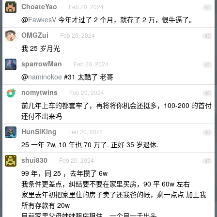
ChoateYao
Feb 20, 2024
42
@
FawkesV
今年才过了 2 个月，就存了 2 万，很牛逼了。
OMGZui
Feb 20, 2024
43
我 25 岁月光
sparrowMan
Feb 20, 2024
44
@
naminokoe
#31 太酷了 老哥
nomytwins
Feb 20, 2024
45
前几年上车的都套牢了，再将将你机会还挺多，100-200 的首付
还付不出来吗
HunSiKing
Feb 20, 2024
46
25 一年 7w, 10 年也 70 万了. 正好 35 岁退休.
shui830
Feb 20, 2024
47
99 年，同 25 ，去年攒了 6w
我条件更差点，纠结要不要在家里买房，90 平 60w 左右
家里去年初把家里住的房子卖了还我爸的帐，剩一点点 加上我
所有存款有 20w
目前家里父母妹妹租房租住，一个月一千出头