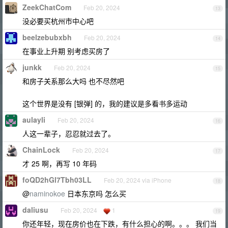
ZeekChatCom
Feb 20, 2024
13
没必要买杭州市中心吧
beelzebubxbh
Feb 20, 2024
14
在事业上升期 别考虑买房了
junkk
Feb 20, 2024
15
和房子关系那么大吗 也不尽然吧
这个世界是没有 [银弹] 的，我的建议是多看书多运动
aulayli
Feb 20, 2024
16
人这一辈子，忍忍就过去了。
ChainLock
Feb 20, 2024
17
才 25 啊，再写 10 年码
foQD2hGl7Tbh03LL
Feb 20, 2024 via iPhone
18
@
naminokoe
日本东京吗 怎么买
daliusu
Feb 20, 2024
1
19
你还年轻，现在房价也在下跌，有什么担心的啊。。。 我们当