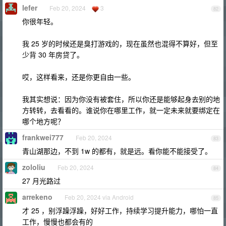
lefer
Feb 20, 2024
3
82
你很年轻。
我 25 岁的时候还是臭打游戏的，现在虽然也混得不算好，但至
少背 30 年房贷了。
哎，这样看来，还是你更自由一些。
我其实想说：因为你没有被套住，所以你还是能够起身去别的地
方转转，去看看的。谁说你在哪里工作，就一定未来就要绑定在
哪个地方呢？
frankwei777
Feb 20, 2024
83
青山湖那边，不到 1w 的都有，就是远。看你能不能接受了。
zololiu
Feb 20, 2024
84
27 月光路过
arrekeno
Feb 20, 2024 via Android
85
才 25 ，别浮躁浮躁，好好工作，持续学习提升能力，哪怕一直
工作，慢慢也都会有的