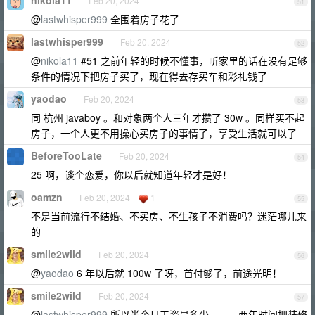
nikola11
Feb 20, 2024
51
@
lastwhisper999
全围着房子花了
lastwhisper999
Feb 20, 2024
52
@
nikola11
#51 之前年轻的时候不懂事，听家里的话在没有足够
条件的情况下把房子买了，现在得去存买车和彩礼钱了
yaodao
Feb 20, 2024
53
同 杭州 javaboy 。和对象两个人三年才攒了 30w 。同样买不起
房子，一个人更不用操心买房子的事情了，享受生活就可以了
BeforeTooLate
Feb 20, 2024
54
25 啊，谈个恋爱，你以后就知道年轻才是好！
oamzn
Feb 20, 2024
1
55
不是当前流行不结婚、不买房、不生孩子不消费吗？迷茫哪儿来
的
smile2wild
Feb 20, 2024
56
@
yaodao
6 年以后就 100w 了呀，首付够了，前途光明！
smile2wild
Feb 20, 2024
57
@
lastwhisper999
所以半个月工资是多少。。。两年时间把装修