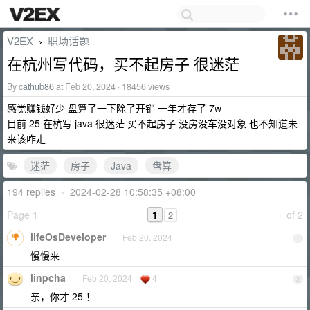
V2EX
职场话题
›
在杭州写代码，买不起房子 很迷茫
By
cathub86
at Feb 20, 2024 · 18456 views
感觉赚钱好少 盘算了一下除了开销 一年才存了 7w
目前 25 在杭写 java 很迷茫 买不起房子 没房没车没对象 也不知道未
来该咋走
迷茫
房子
Java
盘算
194 replies
•
2024-02-28 10:58:35 +08:00
Page 1
1
of 2
2
lifeOsDeveloper
Feb 20, 2024
1
慢慢来
linpcha
Feb 20, 2024
4
2
亲，你才 25 ！