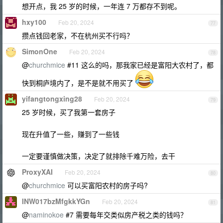
想开点，我 25 岁的时候，一年连 7 万都存不到呢。
hxy100
Feb 20, 2024
77
攒点钱回老家，不在杭州买不行吗？
SimonOne
Feb 20, 2024
78
@
churchmice
#11 这么的吗，那我家已经是富阳大农村了，都
快到桐庐境内了，是不是就不用买了
yifangtongxing28
Feb 20, 2024
79
25 岁时候，买了我第一套房子
现在升值了一些，赚到了一些钱
一定要谨慎做决策，决定了就排除千难万险，去干
ProxyXAI
Feb 20, 2024
80
@
churchmice
可以买富阳农村的房子吗?
INW017bzMfgkkYGn
Feb 20, 2024
81
@
naminokoe
#7 需要每年交类似房产税之类的钱吗？