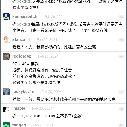
@
lxqxqxq
没对象前我除了吃饭都不怎么花钱，有对象了之后消
费水平急剧提升
karmaisbitch
Feb 20, 2024
68
@
lxqxqxq
每周出去吃吃饭看看电影过节买点礼物平时还要弄点
小惊喜，月底一看又没剩下多少钱了，全靠年终奖存钱
stanzah4
Feb 20, 2024
69
看看人才房，我感觉挺好的，比租房更有安全感
redford42
Feb 20, 2024
70
27 ，40w 存款
成都，爸妈靠亲戚有一套房子住着
前几年还蛮焦虑的，现在心态放松了
这钱买个公寓还是能凑合住
luckykev1n
Feb 20, 2024
71
插楼问一句，需要多少钱才能在杭州不是很偏远的地区买房，
imaple
Feb 20, 2024
72
@
luckykev1n
#71 300w 差不多了(全款)
taogen
Feb 20, 2024
73