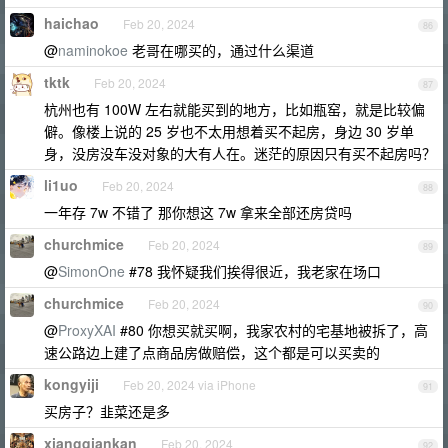
haichao
Feb 20, 2024
86
@
naminokoe
老哥在哪买的，通过什么渠道
tktk
Feb 20, 2024
87
杭州也有 100W 左右就能买到的地方，比如瓶窑，就是比较偏
僻。像楼上说的 25 岁也不太用想着买不起房，身边 30 岁单
身，没房没车没对象的大有人在。迷茫的原因只有买不起房吗？
li1uo
Feb 20, 2024
88
一年存 7w 不错了 那你想这 7w 拿来全部还房贷吗
churchmice
Feb 20, 2024
89
@
SimonOne
#78 我怀疑我们挨得很近，我老家在场口
churchmice
Feb 20, 2024
90
@
ProxyXAI
#80 你想买就买啊，我家农村的宅基地被拆了，高
速公路边上建了点商品房做赔偿，这个都是可以买卖的
kongyiji
Feb 20, 2024 via iPhone
91
买房子？韭菜还是多
xiangqiankan
Feb 20, 2024
92