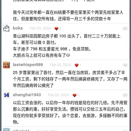
我今天过完年都一直在纠结要不要在家里买个两室先给家里人
住，但是要掏空所有钱，还得背一月三千多的贷款十年
boks
Feb 20, 2024
2
48
青山湖科技园那边房子都 100 出头了，首付二三十万就能上
车，甚至可以做 0 首付。
车子迪子 798 和五菱星光 998 ，免息贷款。
大胆点马上就可以有房有车了🐶
lastwhisper999
Feb 20, 2024
1
49
25 岁靠家里出了首付，然后一直在当房奴，房贷差不多占了半
个月工资，剩下的钱存了一两年然后搞装修搞完了，又存了一两
年然后搞商转公搞完了
shanghai1943
Feb 20, 2024
2
50
以后工资会涨的，以后你一年存的钱是现在的好几倍。先不用管
那么沉重的事，好好享受生活。攒钱可以交给三五年后的自己，
现在的你就多享受就好了。谈个恋爱，去旅游，多接触不同的事
物。