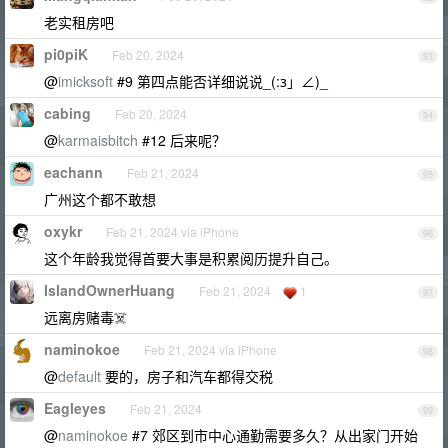
老实租房吧
pi0piK
Feb 20, 2024
93
@
imicksoft
#9 第四点能否详细说说_(:з」∠)_
cabing
Feb 20, 2024
94
@
karmaisbitch
#12 后来呢？
eachann
Feb 21, 2024
95
广州这个都不敢想
oxykr
Feb 21, 2024 via iPhone
96
这个年龄我觉得首要大事是积累阅历提升自己。
IslandOwnerHuang
Feb 21, 2024
1
97
远离房赌毒☠️
naminokoe
Feb 21, 2024 via iPhone
98
@
default
要的，房子和汽车都得交税
Eagleyes
Feb 21, 2024
99
@
naminokoe
#7 郊区到市中心通勤需要多久？从出家门开始