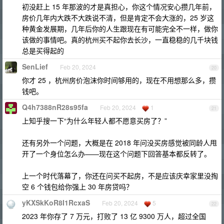
初没赶上 15 年那波的才是真担心，你这个情况安心攒几年前，
房价几年内大跌不大跌说不清，但是肯定不会大涨的，25 岁这
种黄金发展期，几年后你的人生跟现在有可能完全不一样，做你
该做的事情吧。真的杭州买不起你去长沙，一直稳稳的几千块钱
总是买得起的
SenLief
Feb 20, 2024
20
你才 25 ，杭州房价泡沫你时间够用的，现在不用想那么多，攒
钱吧。
Q4h7388nR28s95fa
Feb 20, 2024
1
21
上知乎搜一下“为什么年轻人都不愿意买房了？”
还有另外一个问题，大概是在 2018 年问没买房感觉被同龄人甩
开了一个身位怎么办——现在这个问题下回答基本都反转了。
上一个时代落幕了，你还在问买不起房，不是应该庆幸家里没掏
空 6 个钱包给你强上 30 年房贷吗？
yKXSkKoR8I1RcxaS
Feb 20, 2024
5
22
2023 年你存了 7 万元，打败了 13 亿 9300 万人，超过全国