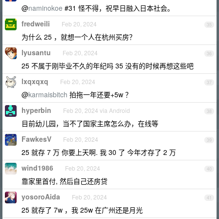
@
naminokoe
#31 怪不得，祝早日融入日本社会。
fredweili
Feb 20, 2024
35
为什么 25 ，就想一个人在杭州买房？
lyusantu
Feb 20, 2024
36
25 不属于刚毕业不久的年纪吗 35 没有的时候再想这些吧
lxqxqxq
Feb 20, 2024
37
@
karmaisbitch
拍拖一年还要+5w ？
hyperbin
Feb 20, 2024 via Android
38
目前幼儿园，当不了国家主席怎么办，在线等
FawkesV
Feb 20, 2024
39
25 就存 7 万 你要上天啊. 我 30 了 今年才存了 2 万
wind1986
Feb 20, 2024
40
靠家里首付, 然后自己还房贷
yosoroAida
Feb 20, 2024
41
25 就存了 7w ，我 25w 在广州还是月光