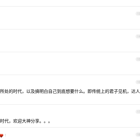
1
1
1
1
所处的时代，以及搞明白自己到底想要什么。即传统上的君子见机，达人
1
时代，欢迎大神分享。。。
1
1