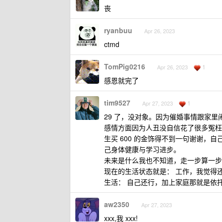
丧
ryanbuu
Apr 26, 2023
ctmd
TomPig0216
1
Apr 26, 2023
感恩就完了
tim9527
1
Apr 27, 2023
29 了，没对象。因为催婚事情跟家
感情方面因为人丑没自信花了很多冤枉
生买 600 的金饰得不到一句谢谢，
己身体健康与学习进步。
未来是什么我也不知道，走一步算一步
现在的生活状态就是： 工作，我觉得还
生活： 自己还行，加上家庭那就是依托
aw2350
Apr 27, 2023
xxx,我 xxx!