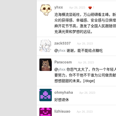
yhxx
1
Apr 26, 2023
沧海横流显砥柱，万山磅礴看主峰。新
众的获得感、幸福感、安全感与日俱增
麻开花节节高，激发了全国人民跟随领
充满光荣和梦想的远征。
zack5337
Apr 26, 2023
@
yhxx
谢谢，能不能给点糖吃
Paracosm
Apr 26, 2023
@
yhxx
你怨气太大了，作为一个年轻
要努力，你不干他不干谁为公司做贡献
想想甜甜的未来。[/doge]
ohmyhaha
Apr 26, 2023
好想退休
lizhisuao
Apr 26, 2023