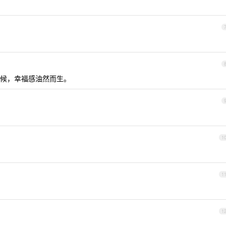
候，幸福感油然而生。
1
1
1