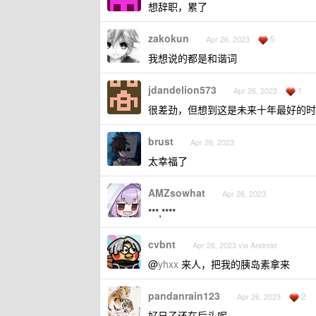
想辞职，累了
zakokun
5
Apr 26, 2023
我想说的都是和谐词
jdandelion573
1
Apr 26, 2023
很差劲，但想到这是未来十年最好的时
brust
Apr 26, 2023
太幸福了
AMZsowhat
Apr 26, 2023
***,****
cvbnt
Apr 26, 2023 via Android
@
yhxx
来人，把我的胰岛素拿来
pandanrain123
2
Apr 26, 2023
好日子还在后头呢