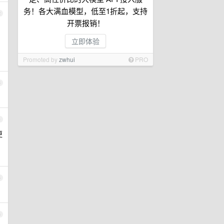
务！各大满血模型，低至1折起，支持
2
开票报销！
立即体验
Promoted by
zwhui
PRO
3
4
更
5
6