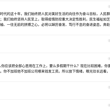
时代的这十年，我们始终把人民对美好生活的向往作为奋斗目标，人民群
；我们始终坚持人民至上，取得疫情防控重大决定性胜利，民生福祉如芝
袖、一往无前的拼搏之心，必将以踔厉奋发、笃行不怠的奋进姿态，奔赴
人你应该把全部心思用在工作上，要么多假期干什么？现在比较困难，你
。你不加班他不加班公司哪来钱发工资。所以放下情绪，眼光往长远看，