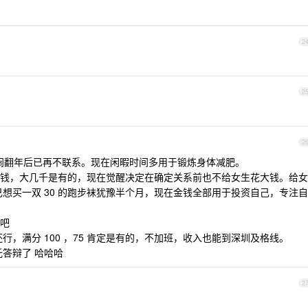
2
2
2
里闹翻年后已再不联系。现在闲暇时间多用于锻炼身体减肥。
钱，大几千是有的，现在觉醒决定在确定关系前也不给女生花大钱。给女
自己想买一双 30 的跑步袜犹豫半个月，现在金钱全部用于投资自己，专注自
吧
行，满分 100 ，75 肯定是有的，不加班，收入也能到深圳及格线。
答辩了 哈哈哈
2