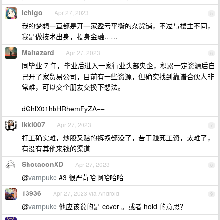
ichigo
Apr 27, 2023
5
我的梦想一直都是开一家盈亏平衡的杂货铺，不过与楼主不同，
我是做技术出身，投身金融……
Maltazard
Apr 27, 2023
6
同毕业 7 年，毕业后进入一家行业头部央企，积累一定资源后自
己开了家贸易公司，目前有一些资源，但确实找到靠谱合伙人非
常难，可以交个朋友交换下想法。
dGhlX01hbHRhemFyZA==
lkkl007
Apr 27, 2023
7
打工确实难，炒股又赔的裤衩都没了，苦于赚死工资，太难了，
有没有其他来钱的渠道
ShotaconXD
Apr 27, 2023
8
@
vampuke
#3 很严苛哈啊哈哈哈
13936
Apr 27, 2023 via Android
9
@
vampuke
他应该说的是 cover 。或者 hold 的意思？