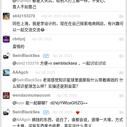
@
shanejix
都是大头兵，给别人打工都一样，不安心，
靠人不如靠己
s642153378
Apr 28, 2023 via Android
59
同在上海，我是学设计的，现在在自己探索电商网店，有兴趣可
以一起交流交流😂
cbdyzj
Apr 28, 2023
60
蛮怪的
SwinBlackSea
Apr 28, 2023
OP
61
@
s642153378
方便+v swinblacksea ，一起讨论讨论
AAAgch
Apr 28, 2023
62
@
SwinBlackSea
老哥感觉知识星球里面那些什么带着搞钱的 什
么知识星球怎么样？实操还是割韭菜？
wendaomumaocom
Apr 28, 2023
63
@
koor
能一起聊聊？ d2VpYWlzaGl5ZQ==
SwinBlackSea
Apr 28, 2023
1
OP
64
@
AAAgch
搞钱的东西，说白了，谁都会说，道理一大堆，方式
一大堆，这些东西拿去收费，其实没什么意义