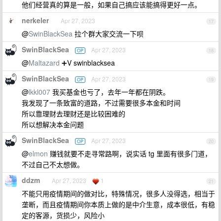
他们经营真的算是一般，如果自己搞应该能搞得更好一点。
nerkeler
Apr 27, 2023
17
@
SwinBlackSea
拉个群大家交流一下呗
SwinBlackSea
Apr 27, 2023
OP
18
@
Maltazard
➕V swinblacksea
SwinBlackSea
Apr 27, 2023
OP
19
@
lkkl007
我买基金也亏了，去年一年都在阴跌。
我发现了一条致富的道路，不过需要很多本金和时间
所以靠理财去理财还是比较困难的
所以想解决本金问题
SwinBlackSea
Apr 27, 2023
OP
20
@
elmon
赚钱就要不走寻常路啊，说实话 tg 里面有很多门道，
不过自己不太想做。
ddzm
Apr 27, 2023
1
21
不能只用疫情期间的做对比，特殊情况，很多人没得选，相当于
垄断，而且疫情期间你本质上做的是中介生意，成本很低，有稳
定的客源，货损少，风险小