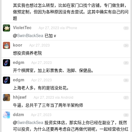
其实我也想过怎么转型，比如在家门口找个店铺，专门做生鲜，
做预定制，但因为各种原因没有去尝试。这其中确实有自己的问
题
VioletTec
Apr 27, 2023 via iPhone
23
@
SwinBlackSea
已加 v
koor
Apr 27, 2023
24
想投资搞养老院
edgm
Apr 27, 2023
25
开个棋牌室，加上彩票售卖、泡脚、保健品。
edgm
Apr 27, 2023
26
上海老人多，有的是钱没处花。
hhjswf
Apr 27, 2023 via Android
27
牛逼，总共干了三年当了两年半架构师
ddzm
Apr 27, 2023
28
@
SwinBlackSea
投资实体店，那实际上你已经在副业了，既然
可以投资，为什么还要再考虑自己再做代销呢，一起经营收分红