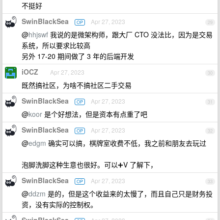
不挺好
SwinBlackSea
Apr 27, 2023
OP
29
@
hhjswf
我说的是微架构师，跟大厂 CTO 没法比，因为是交易
系统，所以要求比较高
另外 17-20 期间做了 3 年的后端开发
iOCZ
Apr 27, 2023
30
既然搞社区，为啥不搞社区二手交易
SwinBlackSea
Apr 27, 2023
OP
31
@
koor
是个好想法，但是资本有点重了吧
SwinBlackSea
Apr 27, 2023
OP
32
@
edgm
确实可以搞，棋牌室收费不低，我之前和朋友去玩过
泡脚洗脚这种生意也很好。可以➕V 了解下，
SwinBlackSea
Apr 27, 2023
OP
33
@
ddzm
是的，但是这个收益来的太慢了，而且自己只是财务投
资，没有实际的控制权。