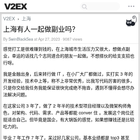
V2EX
上海
›
上海有人一起做副业吗？
By
SwinBlackSea
at Apr 27, 2023 · 9087 views
感觉打工是很难赚到钱的，在上海城市生活压力又很大，想做点副
业，幸运的话找几个志同道合的朋友一起做。不想搭伙的给支支招也
行呀。
我是金融出身，后来转行做 IT ，在小厂大厂都做过，实打实 3 年的
开发经验，技术中上等，称不上非常优秀，比我写代码厉害的很多，
只是你交给我任务我能保证很快完成绝不拖沓，遇到不懂得会想尽办
法解决问题。
在这家公司 3 年了，做了 2 年半的技术型项目经理以及微架构师角
色，对架构、代码、需求、产品等都能 conver 住 。发展这个岗位还
挺适合自己。但毕竟是国企，有大锅饭的感觉，如果想赚钱还是比较
吃力的。
毕业 7 年工作 7 年了，呆过好几家公司，基本业绩都是 top3 甚至