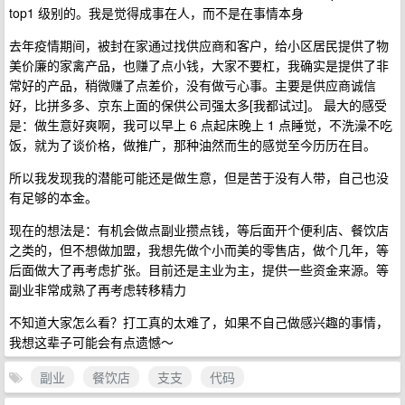
top1 级别的。我是觉得成事在人，而不是在事情本身
去年疫情期间，被封在家通过找供应商和客户，给小区居民提供了物
美价廉的家禽产品，也赚了点小钱，大家不要杠，我确实是提供了非
常好的产品，稍微赚了点差价，没有做亏心事。主要是供应商诚信
好，比拼多多、京东上面的保供公司强太多[我都试过]。 最大的感受
是：做生意好爽啊，我可以早上 6 点起床晚上 1 点睡觉，不洗澡不吃
饭，就为了谈价格，做推广，那种油然而生的感觉至今历历在目。
所以我发现我的潜能可能还是做生意，但是苦于没有人带，自己也没
有足够的本金。
现在的想法是：有机会做点副业攒点钱，等后面开个便利店、餐饮店
之类的，但不想做加盟，我想先做个小而美的零售店，做个几年，等
后面做大了再考虑扩张。目前还是主业为主，提供一些资金来源。等
副业非常成熟了再考虑转移精力
不知道大家怎么看？打工真的太难了，如果不自己做感兴趣的事情，
我想这辈子可能会有点遗憾～
副业
餐饮店
支支
代码