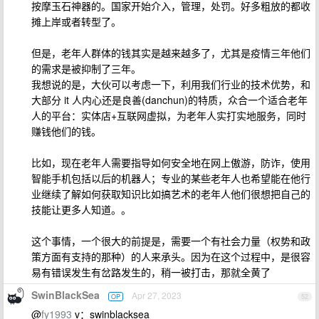
按摩玉石神器的。国家开始介入，管理，处罚。好多粗放的都收
摊上岸或者转型了。
但是，老年人群体的钱其实是越来越多了，尤其是疫情三年他们
的需求是被抑制了三年。
我想说的是，大伙可以考虑一下，利用我们行业的技术优势，和
大部分 it 人内心还是良善(danchun)的特质，众合一个适合老年
人的平台：实体店+互联网虚拟，为老年人实打实地服务，同时
赚钱他们的钱。
比如，现在老年人需要指导如何安全地在网上傲游，防诈，使用
智能手机包括以后的机器人；专业的某些老年人也希望能在他行
业继续了解如何获取知识比如搞艺术的老年人他们很想把自己的
技能让更多人知道。。
这个事情，一个很大的前提是，需要一个有社会力量（权势和政
策方面有支持的那种）的人来承头。因为在这个过程中，是很容
易有错误发生有岔路发生的，稍一被打击，那就全黄了
SwinBlackSea
Apr 27, 2023
OP
52
@
fy1993
v：swinblacksea