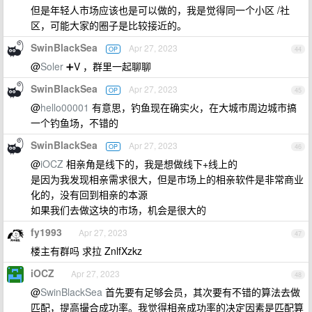
但是年轻人市场应该也是可以做的，我是觉得同一个小区 /社
区，可能大家的圈子是比较接近的。
SwinBlackSea
Apr 27, 2023
OP
44
@
Soler
➕V ，群里一起聊聊
SwinBlackSea
Apr 27, 2023
OP
45
@
hello00001
有意思，钓鱼现在确实火，在大城市周边城市搞
一个钓鱼场，不错的
SwinBlackSea
Apr 27, 2023
OP
46
@
iOCZ
相亲角是线下的，我是想做线下+线上的
是因为我发现相亲需求很大，但是市场上的相亲软件是非常商业
化的，没有回到相亲的本源
如果我们去做这块的市场，机会是很大的
fy1993
Apr 27, 2023
47
楼主有群吗 求拉 ZnlfXzkz
iOCZ
Apr 27, 2023
48
@
SwinBlackSea
首先要有足够会员，其次要有不错的算法去做
匹配，提高撮合成功率。我觉得相亲成功率的决定因素是匹配算