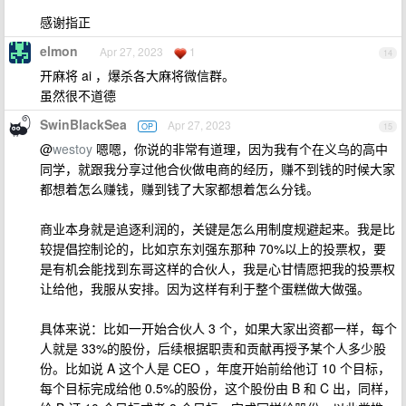
感谢指正
elmon
Apr 27, 2023
1
14
开麻将 ai ，爆杀各大麻将微信群。
虽然很不道德
SwinBlackSea
Apr 27, 2023
OP
15
@
westoy
嗯嗯，你说的非常有道理，因为我有个在义乌的高中
同学，就跟我分享过他合伙做电商的经历，赚不到钱的时候大家
都想着怎么赚钱，赚到钱了大家都想着怎么分钱。
商业本身就是追逐利润的，关键是怎么用制度规避起来。我是比
较提倡控制论的，比如京东刘强东那种 70%以上的投票权，要
是有机会能找到东哥这样的合伙人，我是心甘情愿把我的投票权
让给他，我服从安排。因为这样有利于整个蛋糕做大做强。
具体来说：比如一开始合伙人 3 个，如果大家出资都一样，每个
人就是 33%的股份，后续根据职责和贡献再授予某个人多少股
份。比如说 A 这个人是 CEO ，年度开始前给他订 10 个目标，
每个目标完成给他 0.5%的股份，这个股份由 B 和 C 出，同样，