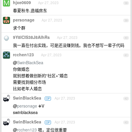
hjxe0609
Apr 27, 2023
38
春夏秋冬,造福房东
personage
Apr 27, 2023
39
求个群
9Y8lCIS38J8AlhRs
Apr 27, 2023
40
我一直在付出实践，可是还没赚到钱。我也不想写一辈子代码
rcchen123
Apr 27, 2023
41
@
SwinBlackSea
你做婚恋
就别想着做创新的“社区+”婚恋
需要找到细分市场
比如老年人婚恋
SwinBlackSea
Apr 27, 2023
OP
42
@
personage
➕V
swinblacksea
SwinBlackSea
Apr 27, 2023
OP
43
@
rcchen123
嗯，定位很重要