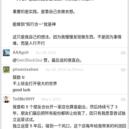
重要的是实践，是靠自己去做去想。
能做到“知行合一”就是神
这只是我自己的想法，因为我慢慢发现做东西，不是因为事情
难，而是人行不行
AAAgch
Apr 28, 2023
65
@
SwinBlackSea
赞，最后说的很直白。
phoenixshen
Apr 28, 2023 via iPhone
66
鼓励 lz
不上班会打开很大的世界
good luck
TellMeWHY
May 4, 2023
67
我曾和 5 个朋友合伙开一家店也算是副业，然后持续亏了 3
年，朋友们最后把所有股份都转让给我了，因只有我愿意尝试独
立运营试试。
独立运营 5 年后，碰到一个风口，这个店每年给我带来的利润回