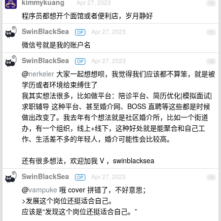
kimmykuang
Apr 27, 2023
10
程序员都想开个面馆或者便利店，岁月静好
SwinBlackSea
Apr 27, 2023
OP
11
微信号就是我的账户名
SwinBlackSea
Apr 27, 2023
OP
12
@
nerkeler
大家一起想想呗，我觉得我们应该都不算笨，就是被
学历或者环境给束缚住了
我其实想法很多，比如做平台：陪诊平台、简历优化|模拟面试|
求职辅导 这种平台、甚至婚介网、BOSS 直聘等这些都是时候
做出改变了。我去年有个想法就是社区婚介所，比如一个街道
办，有一个组织，线上+线下，这种好处就是能聚合和自己工
作、生活差不多的年轻人，婚介可能性会比较高。
还有很多想法，欢迎加我 V ，swinblacksea
SwinBlackSea
Apr 27, 2023
OP
13
@
vampuke
哦 cover 拼错了，不好意思；
>发展这个岗位还挺适合自己。
应该是“发现这个岗位还挺适合自己。”