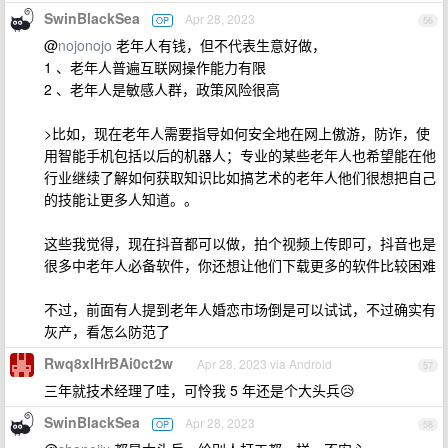
SwinBlackSea
Apr 28, 2023
OP
56
@
nojonojo
老年人有钱，但不代表生意好做，
1 、老年人普遍互联网操作能力有限
2 、老年人是敏感人群，政策风险很高
>比如，现在老年人需要指导如何安全地在网上傲游，防诈，使
用智能手机包括以后的机器人；专业的某些老年人也希望能在他
行业继续了解如何获取知识比如搞艺术的老年人他们很想把自己
的技能让更多人知道。。
这些我觉得，现在抖音都可以做，拍个视频上传即可，抖音也是
很多中老年人必备软件，你还想让他们下载更多的软件比较困难
不过，前面有人提到老年人婚恋市场倒是可以试试，不过确实有
灰产，看怎么防范了
Rwq8xlHrBAi0ct2w
Apr 28, 2023 via Android
57
三年就技术经理了哇，可怜我 5 年还是个大头兵😥
SwinBlackSea
Apr 28, 2023
OP
58