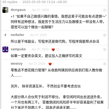
69 replies
•
2023-05-05 09:13:24 +08:00
dongsuo
Apr 27, 2023
1
+1 “如果不自己做感兴趣的事情，我想这辈子可能会有点遗憾～”
同样有这种想法，我是苦于生活压力以及跟楼主一样没有人带，
感觉可以加个微信一起聊聊？
nerkeler
Apr 27, 2023
2
所以是干啥副业，写程序还是做代购，写程序我能帮点杂活
vampuke
Apr 27, 2023
12
3
如果一定要夹杂英文，建议加入正确拼写的英文
westoy
Apr 27, 2023
1
4
零售店不想花精力管理? 从收款阿姨到供应商到打假人教你做
人........
另外， 除非资源互补， 不然创业不要考虑合伙
大部分熟人合伙死于利润不够分。 拿空闲时间出去送送外卖，
一个月也有两三千。 冒着倒闭的风险肝半年好容易盈利了结果
分下来还不到两三千， 回本还遥遥无期.......