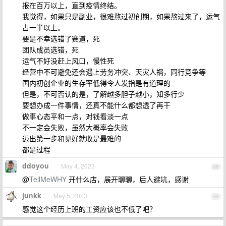
报在百万以上，直到疫情终结。
我觉得，如果只是副业，很难熬过初创期，如果熬过来了，运气
占一半以上。
要是不幸选错了赛道，死
团队成员选错，死
运气不好没赶上风口，慢性死
经营中不可避免还会遇上劳务冲突、天灾人祸，同行竞争等
国内初创企业的生存率低得令人发指是有道理的
但是，不可否认的是，了解越多胆子越小，知多行少
要想办成一件事情，还真不能什么都想透了再干
做事心态平和一点，对钱看淡一点
不一定会失败，虽然大概率会失败
迈出第一步和见好就收是最难的
都是过程
ddoyou
May 4, 2023
68
@
TellMeWHY
开什么店，展开聊聊，后人避坑，感谢
junkk
May 5, 2023
69
感觉这个经历上班的工资应该也不低了吧？