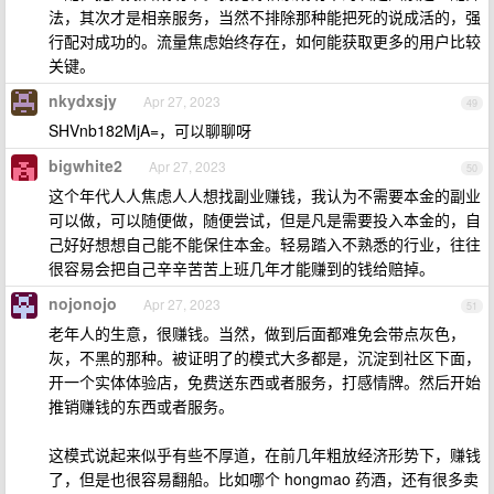
法，其次才是相亲服务，当然不排除那种能把死的说成活的，强
行配对成功的。流量焦虑始终存在，如何能获取更多的用户比较
关键。
nkydxsjy
Apr 27, 2023
49
SHVnb182MjA=，可以聊聊呀
bigwhite2
Apr 27, 2023
50
这个年代人人焦虑人人想找副业赚钱，我认为不需要本金的副业
可以做，可以随便做，随便尝试，但是凡是需要投入本金的，自
己好好想想自己能不能保住本金。轻易踏入不熟悉的行业，往往
很容易会把自己辛辛苦苦上班几年才能赚到的钱给赔掉。
nojonojo
Apr 27, 2023
51
老年人的生意，很赚钱。当然，做到后面都难免会带点灰色，
灰，不黑的那种。被证明了的模式大多都是，沉淀到社区下面，
开一个实体体验店，免费送东西或者服务，打感情牌。然后开始
推销赚钱的东西或者服务。
这模式说起来似乎有些不厚道，在前几年粗放经济形势下，赚钱
了，但是也很容易翻船。比如哪个 hongmao 药酒，还有很多卖