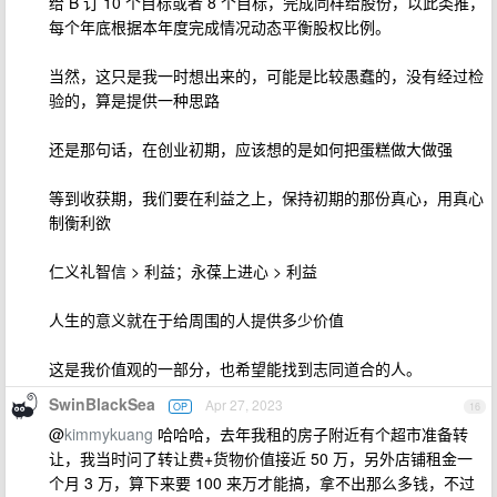
给 B 订 10 个目标或者 8 个目标，完成同样给股份，以此类推，
每个年底根据本年度完成情况动态平衡股权比例。
当然，这只是我一时想出来的，可能是比较愚蠢的，没有经过检
验的，算是提供一种思路
还是那句话，在创业初期，应该想的是如何把蛋糕做大做强
等到收获期，我们要在利益之上，保持初期的那份真心，用真心
制衡利欲
仁义礼智信 > 利益；永葆上进心 > 利益
人生的意义就在于给周围的人提供多少价值
这是我价值观的一部分，也希望能找到志同道合的人。
SwinBlackSea
Apr 27, 2023
OP
16
@
kimmykuang
哈哈哈，去年我租的房子附近有个超市准备转
让，我当时问了转让费+货物价值接近 50 万，另外店铺租金一
个月 3 万，算下来要 100 来万才能搞，拿不出那么多钱，不过