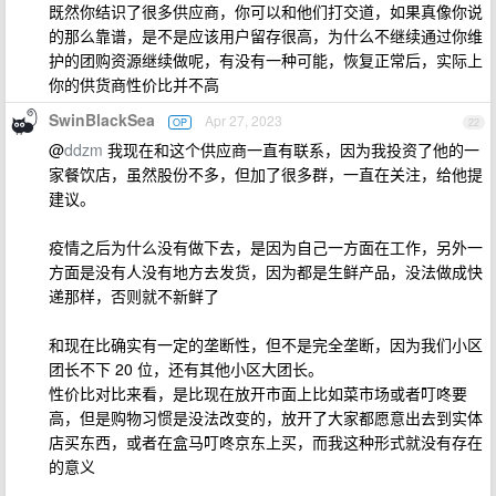
既然你结识了很多供应商，你可以和他们打交道，如果真像你说
的那么靠谱，是不是应该用户留存很高，为什么不继续通过你维
护的团购资源继续做呢，有没有一种可能，恢复正常后，实际上
你的供货商性价比并不高
SwinBlackSea
Apr 27, 2023
OP
22
@
ddzm
我现在和这个供应商一直有联系，因为我投资了他的一
家餐饮店，虽然股份不多，但加了很多群，一直在关注，给他提
建议。
疫情之后为什么没有做下去，是因为自己一方面在工作，另外一
方面是没有人没有地方去发货，因为都是生鲜产品，没法做成快
递那样，否则就不新鲜了
和现在比确实有一定的垄断性，但不是完全垄断，因为我们小区
团长不下 20 位，还有其他小区大团长。
性价比对比来看，是比现在放开市面上比如菜市场或者叮咚要
高，但是购物习惯是没法改变的，放开了大家都愿意出去到实体
店买东西，或者在盒马叮咚京东上买，而我这种形式就没有存在
的意义