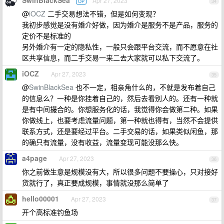
SwinBlackSea
Apr 27, 2023
OP
34
@
iOCZ
二手交易想法不错，但是如何变现？
我初步感觉是没有婚介好做，因为婚介是服务不是产品，服务的
定价不是标准的
另外婚介有一定的隐私性，一般只会跟平台交流，而不愿意在社
区共享信息，而二手交易一来二去大家就可以私下交流了。
iOCZ
Apr 27, 2023
35
@
SwinBlackSea
也不一定，相亲角什么的，不就是发布着自己
的信息么？一种是你挂着自己的，然后去看别人的。还有一种就
是有中间撮合的。你想服务化的话，我觉得你会做第二种。如果
你做线上，也要考虑流量问题，第一种就也得有，当然不会提供
联系方式，还是要经过平台。二手交易的话，如果类似闲鱼，那
的确只有流量，没有收益，流量变现可能没那么快。
a4page
Apr 27, 2023
36
你之前做生意是规模没有大，所以很多问题不要操心，只对接好
货就行了，真正要成规模，事情就没那么简单了
hello00001
Apr 27, 2023
37
开个高标准钓鱼场