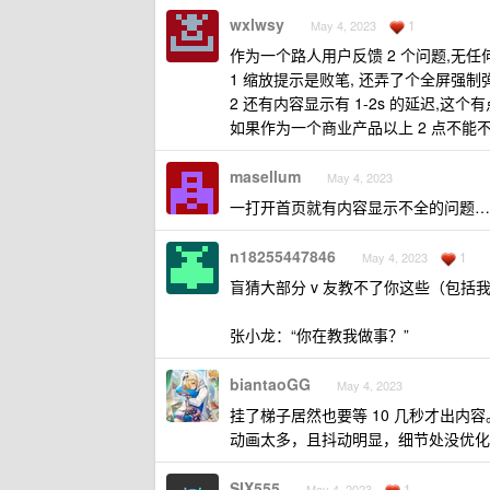
wxlwsy
1
May 4, 2023
作为一个路人用户反馈 2 个问题,无任
1 缩放提示是败笔, 还弄了个全屏强制
2 还有内容显示有 1-2s 的延迟,这个
如果作为一个商业产品以上 2 点不能不
masellum
May 4, 2023
一打开首页就有内容显示不全的问题…
n18255447846
1
May 4, 2023
盲猜大部分 v 友教不了你这些（包
张小龙：“你在教我做事？”
biantaoGG
May 4, 2023
挂了梯子居然也要等 10 几秒才出内
动画太多，且抖动明显，细节处没优化
SIX555
1
May 4, 2023