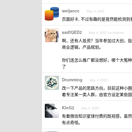
weijancc
May 4, 2023
页面好卡, 不过有趣的是竟然能检测到我
sadfQED2
May 4, 2023 via Android
啊，还有人投资？当年参加过大创，投
商业逻辑，产品规划。
你们连怎么推广都没想好，哪个大冤种
了
Drumming
May 4, 2023
改一下产品的思路方向，目前这种小圈
着专注某一类人群，由官方设定某些固定
KInG2
May 4, 2023
有着微信知识星球付费的既视感，虽然
有点奇怪。