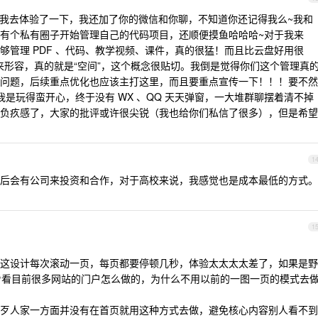
们，然后我去体验了一下，我还加了你的微信和你聊，不知道你还记得我么~我和
有个私有圈子开始管理自己的代码项目，还顺便摸鱼哈哈哈~对于我来
够管理 PDF 、代码、教学视频、课件，真的很猛！而且比云盘好用很
念来形容，真的就是“空间”，这个概念很贴切。我倒是觉得你们这个管理真
问题，后续重点优化也应该主打这里，而且要重点宣传一下！！！要不然
是玩得蛮开心，终于没有 WX 、QQ 天天弹窗，一大堆群聊摆着清不掉
负疚感了，大家的批评或许很尖锐（我也给你们私信了很多），但是希望
1
后会有公司来投资和合作，对于高校来说，我感觉也是成本最低的方式。
1
这设计每次滚动一页，每页都要停顿几秒，体验太太太太差了，如果是野
以看看目前很多网站的门户怎么做的，为什么不用以前的一图一页的模式去
歹人家一方面并没有在首页就用这种方式去做，避免核心内容别人看不到