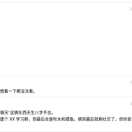
想看一下都没法看。
“聊天”这俩东西天生八字不合。
建个 XX 学习群，到最后全是吹水和摸鱼。搞到最后就剩社交了，但你宣