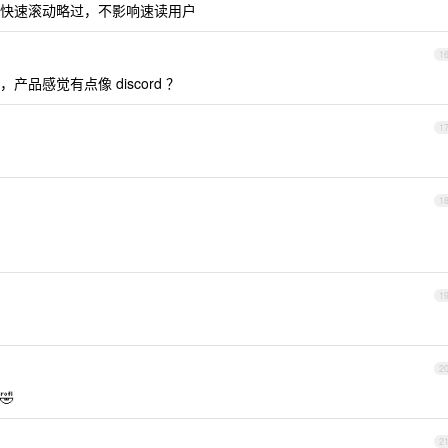
快速滚动略过，不影响速读用户
1
品感觉有点像 discord ？
1
1
1
2
🤣
2