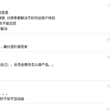
何恶意.
弹窗. 分辨率都解决不好何谈用户体验.
有点不能忍受.
解决.
1
…廉价感扑面而来
1
括我自己），反而会教你怎么做产品。。
1
容。。。
好不如不加动画
1