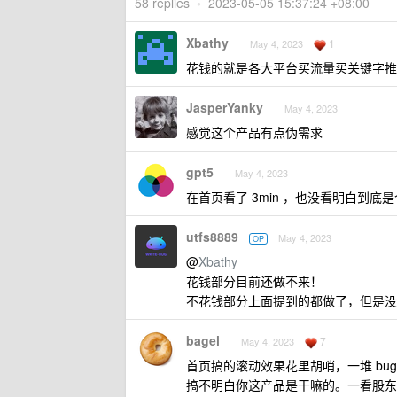
58 replies
•
2023-05-05 15:37:24 +08:00
Xbathy
1
May 4, 2023
花钱的就是各大平台买流量买关键字推广
JasperYanky
May 4, 2023
感觉这个产品有点伪需求
gpt5
May 4, 2023
在首页看了 3min ，也没看明白到底
utfs8889
May 4, 2023
OP
@
Xbathy
花钱部分目前还做不来！
不花钱部分上面提到的都做了，但是没
bagel
7
May 4, 2023
首页搞的滚动效果花里胡哨，一堆 b
搞不明白你这产品是干嘛的。一看股东