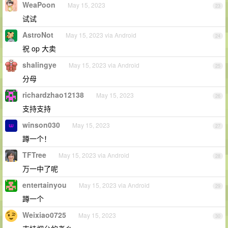
WeaPoon
May 15, 2023
23
试试
AstroNot
May 15, 2023 via Android
24
祝 op 大卖
shalingye
May 15, 2023 via Android
25
分母
richardzhao12138
May 15, 2023
26
支持支持
winson030
May 15, 2023
27
蹲一个！
TFTree
May 15, 2023 via Android
28
万一中了呢
entertainyou
May 15, 2023 via Android
29
蹲一个
Weixiao0725
May 15, 2023
30