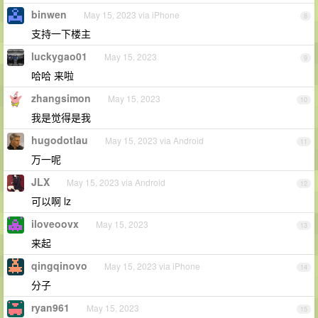
binwen
May 15, 2023 via iPhone
8
支持一下楼主
luckygao01
May 15, 2023
9
哈哈 来啦
zhangsimon
May 15, 2023
10
我是觉得是我
hugodotlau
May 15, 2023 via Android
11
万一呢
JLX
May 15, 2023 via Android
12
可以啊 lz
iloveoovx
May 15, 2023
13
来起
qingqinovo
May 15, 2023 via iPhone
14
分子
ryan961
May 15, 2023
15