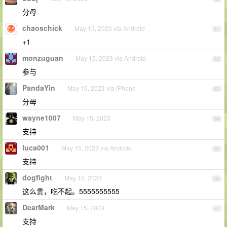
分母
chaoschick
May 15, 2023 via Android
61
+1
monzuguan
May 15, 2023 via Android
62
参与
PandaYin
May 15, 2023 via iPhone
63
分母
wayne1007
May 15, 2023
64
支持
luca001
May 15, 2023 via Android
65
支持
dogfight
May 15, 2023
66
这么贵，吃不起。5555555555
DearMark
May 15, 2023
67
支持