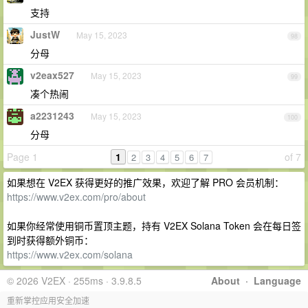
支持
JustW
May 15, 2023
98
分母
v2eax527
May 15, 2023
99
凑个热闹
a2231243
May 15, 2023
100
分母
Page 1
1
of 7
2
3
4
5
6
7
如果想在 V2EX 获得更好的推广效果，欢迎了解 PRO 会员机制：
https://www.v2ex.com/pro/about
如果你经常使用铜币置顶主题，持有 V2EX Solana Token 会在每日签
到时获得额外铜币：
https://www.v2ex.com/solana
© 2026 V2EX · 255ms · 3.9.8.5
About
·
Language
重新掌控应用安全加速