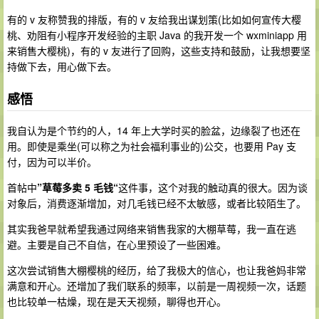
有的 v 友称赞我的排版，有的 v 友给我出谋划策(比如如何宣传大樱
桃、劝阻有小程序开发经验的主职 Java 的我开发一个 wxminiapp 用
来销售大樱桃)，有的 v 友进行了回购，这些支持和鼓励，让我想要坚
持做下去，用心做下去。
感悟
我自认为是个节约的人，14 年上大学时买的脸盆，边缘裂了也还在
用。即使是乘坐(可以称之为社会福利事业的)公交，也要用 Pay 支
付，因为可以半价。
首帖中
”草莓多卖 5 毛钱“
这件事，这个对我的触动真的很大。因为谈
对象后，消费逐渐增加，对几毛钱已经不太敏感，或者比较陌生了。
其实我爸早就希望我通过网络来销售我家的大棚草莓，我一直在逃
避。主要是自己不自信，在心里预设了一些困难。
这次尝试销售大棚樱桃的经历，给了我极大的信心，也让我爸妈非常
满意和开心。还增加了我们联系的频率，以前是一周视频一次，话题
也比较单一枯燥，现在是天天视频，聊得也开心。