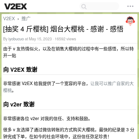
V2EX
推广
›
[抽奖 4 斤樱桃] 烟台大樱桃 - 感谢 - 感悟
By
iyobucuo
at May 15, 2023 · 16592 views
由于 v 友热情似火，以及在销售大樱桃的过程中有一些感悟，所以特
开一贴
向 V2EX 致谢
非常感谢 V2EX 给我提供了一个宽容的平台，
让我可以推广自家的大
樱桃
。
向 v2er 致谢
非常感谢各位 v2er 对我的信任、支持和鼓励。
很多 v 友选择了通过微信转账的方式购买大樱桃，最快的纪录是 3 分
钟完成下单，在如今的社会环境中，这份信任弥足珍贵！