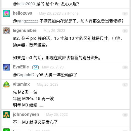
@
hello2090
是的 给个 8g 恶心人呢？
hello2090
May 26, 2023 via iPhone
14
@
yangzzzzzz
不满意加内存就是了，加内存那么贵当我傻呢？
legenumbre
May 26, 2023
15
m2, 参考 pro 线的话，15 寸和 13 寸的区别就是尺寸，电池，
扬声器，散热这些。
如果是 m3 的话，那现在就应该有新的跑分流出。
EvaElfie
May 26, 2023
OP
16
@
CaptainD
ty98 大神一年没动静了
vitaminx
May 26, 2023
17
先 M2 割一波
年底 M2Pro 15 再一波
明年 M3 继续......
johnsonyeen
May 26, 2023
18
不上 M3 就没必要发布了