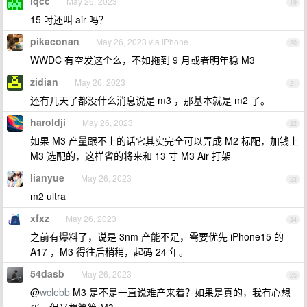
lqcc
May 26, 2023
19
15 吋还叫 air 吗？
pikaconan
May 26, 2023 via iPhone
20
WWDC 有空发这个么，不如拖到 9 月或者明年稳 M3
zidian
May 26, 2023
21
还有几天了都没什么消息说是 m3 ，那基本就是 m2 了。
haroldji
May 26, 2023
22
如果 M3 产量跟不上的话它其实完全可以弄成 M2 标配，加钱上
M3 选配的，这样省的将来和 13 寸 M3 Air 打架
lianyue
May 26, 2023
23
m2 ultra
xfxz
May 26, 2023
24
之前有爆料了，说是 3nm 产能不足，需要优先 iPhone15 的
A17 ，M3 得往后稍稍，起码 24 年。
54dasb
May 26, 2023
25
@
wclebb
M3 是不是一直说难产来着？如果是真的，我有心想