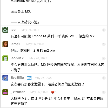
MacBook Air M2 就冲突了。
应该会上 M3.
——以上胡说八道。
iao
May 26, 2023
2
有没有可能像 iPhone14 系列一样 贵的 M3 ，便宜的 M2.
iamqk
May 26, 2023
3
@
iao
便宜的 m2 贵的 m2 pro
leon912
May 26, 2023
4
不会更迭那么快吧。M2 还没焐热圈够钱呢。反正现在已经比较
过剩了
EvaElfie
May 26, 2023
OP
5
这次要有黑客来泄露下广达或者闻泰的图纸就好了
jjxtrotter
May 26, 2023
1
6
大概率 M2 ，估计 M3 是 24 年 Q1 春季，iMac 24 寸那会也应
该要更新了