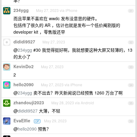
率？
234ygg
May 27, 2023 via iPhone
31
而且苹果不喜欢在 wwdc 发布没意思的硬件。
包括传了很久的 AR ，估计也就是发布一个低价阉割版的
developer kit ，零售版还早
dididi9527
May 27, 2023
32
@
234ygg
#30 我觉得挺好啊，我就想要这种大屏又轻薄的，13
的太小了
KevinDo2
May 27, 2023
33
2
hello2090
May 27, 2023 via iPhone
34
@
234ygg
卖不出去？昨天新闻说已经预售 1260 万台了啊
zhandouji2023
May 28, 2023 via Android
35
@
dididi9527
大薄，不轻
EvaElfie
May 29, 2023
OP
36
@
hello2090
预售？