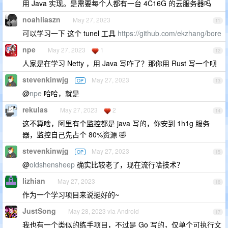
用 Java 实现。是需要每个人都有一台 4C16G 的云服务器吗
noahliaszn
May 27, 2023
11
可以学习一下 这个 tunel 工具
https://github.com/ekzhang/bore
npe
May 27, 2023
1
12
人家是在学习 Netty ，用 Java 写咋了？那你用 Rust 写一个呗
stevenkinwjg
May 27, 2023
OP
13
@
npe
哈哈，就是
rekulas
May 27, 2023
2
14
这不算啥，阿里有个监控都是 java 写的，你安到 1h1g 服务
器，监控自己先占个 80%资源 🤣
stevenkinwjg
May 27, 2023
OP
15
@
oldshensheep
确实比较老了，现在流行啥技术？
lizhian
May 27, 2023
16
作为一个学习项目来说挺好的~
JustSong
May 28, 2023 via Android
17
我也有一个类似的练手项目，不过是 Go 写的，仅单个可执行文