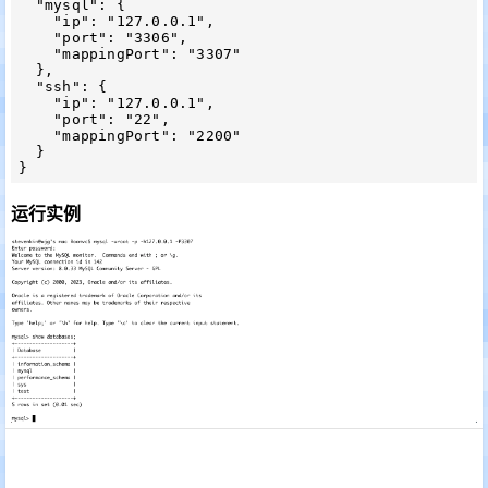
  "mysql": {

    "ip": "127.0.0.1",

    "port": "3306",

    "mappingPort": "3307"

  },

  "ssh": {

    "ip": "127.0.0.1",

    "port": "22",

    "mappingPort": "2200"

  }

运行实例