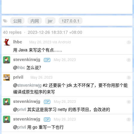
公网
内网
jar
127.0.0.1
40 replies
•
2023-12-26 18:33:17 +08:00
lhbc
May 26, 2023 via Android
1
用 Java 来写这个有点……
stevenkinwjg
May 26, 2023
OP
2
@
lhbc
怎么说？
privil
May 26, 2023
3
@
stevenkinwjg
#2 还要装个 jdk 太不环保了，要不你用那个能
编译成原生程序的来写
stevenkinwjg
May 26, 2023
OP
4
@
privil
其实这是我学习 netty 的练手项目，会改进的
stevenkinwjg
May 26, 2023
OP
5
@
privil
用 go 重写一下也行