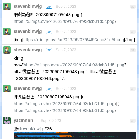
stevenkinwjg
Sep 7, 2023
OP
29
![微信截图_20230907105048.png](
https://x.imgs.ovh/x/2023/09/07/64f93dcb31d5f.png
)
stevenkinwjg
Sep 7, 2023
OP
30
[img]
https://x.imgs.ovh/x/2023/09/07/64f93dcb31d5f.png
[/img]
stevenkinwjg
Sep 7, 2023
OP
31
<img
src="
https://x.imgs.ovh/x/2023/09/07/64f93dcb31d5f.png
"
alt="微信截图_20230907105048.png" title="微信截图
_20230907105048.png" />
stevenkinwjg
Sep 7, 2023
OP
32
[![微信截图_20230907105048.png](
https://x.imgs.ovh/x/2023/09/07/64f93dcb31d5f.png
)](
https://x.imgs.ovh/x/2023/09/07/64f93dcb31d5f.png
)
yazinnnn
Sep 7, 2023
33
@
stevenkinwjg
#26