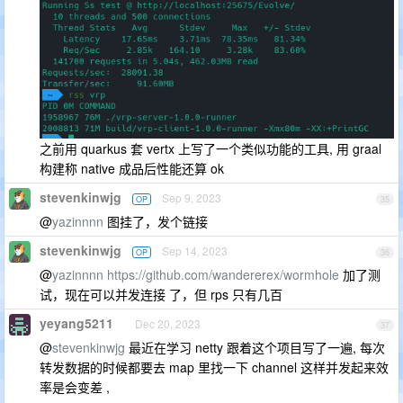
之前用 quarkus 套 vertx 上写了一个类似功能的工具, 用 graal
构建称 native 成品后性能还算 ok
stevenkinwjg
Sep 9, 2023
OP
35
@
yazinnnn
图挂了，发个链接
stevenkinwjg
Sep 14, 2023
OP
36
@
yazinnnn
https://github.com/wandererex/wormhole
加了测
试，现在可以并发连接 了，但 rps 只有几百
yeyang5211
Dec 20, 2023
37
@
stevenkinwjg
最近在学习 netty 跟着这个项目写了一遍, 每次
转发数据的时候都要去 map 里找一下 channel 这样并发起来效
率是会变差 ,