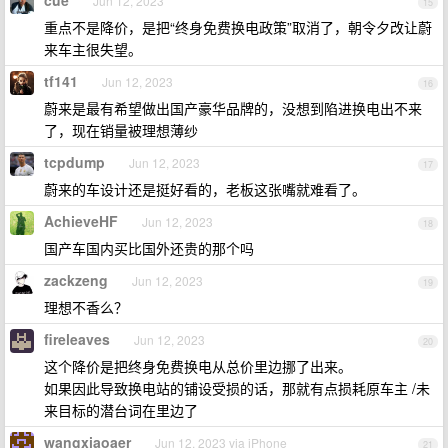
cue
Jun 12, 2023
15
重点不是降价，是把“终身免费换电政策”取消了，朝令夕改让蔚
来车主很失望。
tf141
Jun 12, 2023
16
蔚来是最有希望做出国产豪华品牌的，没想到陷进换电出不来
了，现在销量被理想薄纱
tcpdump
Jun 12, 2023
17
蔚来的车设计还是挺好看的，老板这张嘴就难看了。
AchieveHF
Jun 12, 2023
18
国产车国内买比国外还贵的那个吗
zackzeng
Jun 12, 2023
19
理想不香么？
fireleaves
Jun 12, 2023
20
这个降价是把终身免费换电从总价里边挪了出来。
如果因此导致换电站的铺设受损的话，那就有点损耗原车主 /未
来目标的潜台词在里边了
wangxiaoaer
Jun 12, 2023 via iPhone
21