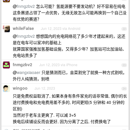
@
fnmgzbv2
怎么可能？氢能源要不要发动机？好不容易在纯电
这条赛道占领了一点优势，无缘无故怎么可能再换到一个自己没
有优势的赛道？
whileFalse
Jun 12, 2023 via Android
22
@
fnmgzbv2
想想国内的充电网络花了多少年才建起来的，这还
是在电车可以家冲的基础上
就算国家强推加氢基础设施，又得多少年？加氢站可比加油站、
充电站贵多了
fnmgzbv2
Jun 12, 2023 via iPhone
23
@
wangxiaoaer
只是猜测而已，韭菜割完了就换一种方式割呗。
外行人纯猜测，别喷
wingoo
Jun 12, 2023
24
只是免费权益取消了, 如果本身有条件家充的话非常值, 偶尔的长
途付费换电和充电费用差不多的, 时间更短(5 分钟和 40 分钟的
区别)
当然对于老车主更爽了. 可以减 3+5
换电后续铺设反而会更好, 因为分离了之后, 付费换电了