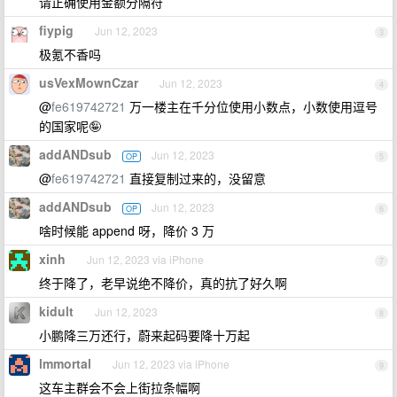
请正确使用金额分隔符
fiypig
Jun 12, 2023
3
极氪不香吗
usVexMownCzar
Jun 12, 2023
4
@
fe619742721
万一楼主在千分位使用小数点，小数使用逗号
的国家呢🤪
addANDsub
Jun 12, 2023
OP
5
@
fe619742721
直接复制过来的，没留意
addANDsub
Jun 12, 2023
OP
6
啥时候能 append 呀，降价 3 万
xinh
Jun 12, 2023 via iPhone
7
终于降了，老早说绝不降价，真的抗了好久啊
kidult
Jun 12, 2023
8
小鹏降三万还行，蔚来起码要降十万起
lmmortal
Jun 12, 2023 via iPhone
9
这车主群会不会上街拉条幅啊