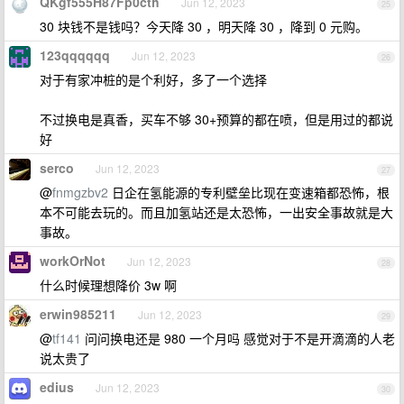
QKgf555H87Fp0cth
Jun 12, 2023
25
30 块钱不是钱吗？今天降 30 ，明天降 30 ，降到 0 元购。
123qqqqqq
Jun 12, 2023
26
对于有家冲桩的是个利好，多了一个选择
不过换电是真香，买车不够 30+预算的都在喷，但是用过的都说
好
serco
Jun 12, 2023
27
@
fnmgzbv2
日企在氢能源的专利壁垒比现在变速箱都恐怖，根
本不可能去玩的。而且加氢站还是太恐怖，一出安全事故就是大
事故。
workOrNot
Jun 12, 2023
28
什么时候理想降价 3w 啊
erwin985211
Jun 12, 2023
29
@
tf141
问问换电还是 980 一个月吗 感觉对于不是开滴滴的人老
说太贵了
edius
Jun 12, 2023
30