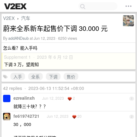
V2EX
汽车
›
蔚来全系新车起售价下调 30.000 元
By
addANDsub
at Jun 12, 2023 · 6250 views
怎么看？能入手吗
Supplement 1 · 2023 年 6 月 12 日
下调 3 万，望周知
入手
全系
下调
售价
42 replies
•
2023-06-13 11:52:54 +08:00
ezrealinxh
Jun 12, 2023
2
1
就降三十块？？？
fe619742721
Jun 12, 2023
20
2
30 ，000