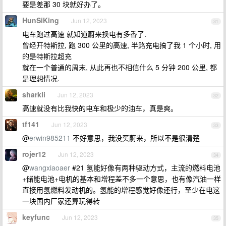
要是差那 30 块就好办了。
HunSiKing
Jun 12, 2023
31
电车跑过高速 就知道蔚来换电有多香了.
曾经开特斯拉, 跑 300 公里的高速, 半路充电搞了我 1 个小时, 用
的是特斯拉超充
就在一个普通的周末, 从此再也不相信什么 5 分钟 200 公里, 都
是理想情况.
sharkli
Jun 12, 2023
32
高速就没有比我快的电车和极少的油车，真是爽。
tf141
Jun 12, 2023
33
@
erwin985211
不好意思，我没买蔚来，所以不是很清楚
rojer12
Jun 12, 2023
34
@
wangxiaoaer
#21 氢能好像有两种驱动方式，主流的燃料电池
+储能电池+电机的基本和增程差不多一个意思，也有像汽油一样
直接用氢燃料发动机的。氢能的增程感觉好像还行，至少在电这
一块国内厂家还算玩得转
keyfunc
Jun 12, 2023
35