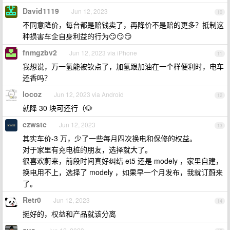
David1119
Jun 12, 2023
10
不同意降价，每台都是赔钱卖了，再降价不是赔的更多？抵制这
种损害车企自身利益的行为😏😏😏
fnmgzbv2
Jun 12, 2023 via iPhone
11
我想说，万一氢能被钦点了，加氢跟加油在一个样便利时，电车
还香吗？
locoz
Jun 12, 2023 via Android
12
就降 30 块可还行（🐶
czwstc
Jun 12, 2023
13
其实车价-3 万，少了一些每月四次换电和保修的权益。
对于家里有充电桩的朋友，选择就大了。
很喜欢蔚来，前段时间真好纠结 et5 还是 modely ，家里自建，
换电用不上，选择了 modely ，如果早一个月发布，我就订蔚来
了。
Retr0
Jun 12, 2023
14
挺好的，权益和产品就该分离