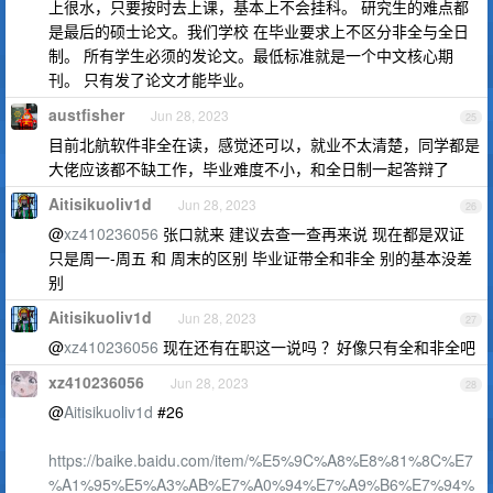
上很水，只要按时去上课，基本上不会挂科。 研究生的难点都
是最后的硕士论文。我们学校 在毕业要求上不区分非全与全日
制。 所有学生必须的发论文。最低标准就是一个中文核心期
刊。 只有发了论文才能毕业。
austfisher
Jun 28, 2023
25
目前北航软件非全在读，感觉还可以，就业不太清楚，同学都是
大佬应该都不缺工作，毕业难度不小，和全日制一起答辩了
Aitisikuoliv1d
Jun 28, 2023
26
@
xz410236056
张口就来 建议去查一查再来说 现在都是双证
只是周一-周五 和 周末的区别 毕业证带全和非全 别的基本没差
别
Aitisikuoliv1d
Jun 28, 2023
27
@
xz410236056
现在还有在职这一说吗 ？好像只有全和非全吧
xz410236056
Jun 28, 2023
28
@
Aitisikuoliv1d
#26
https://baike.baidu.com/item/%E5%9C%A8%E8%81%8C%E7
%A1%95%E5%A3%AB%E7%A0%94%E7%A9%B6%E7%94%