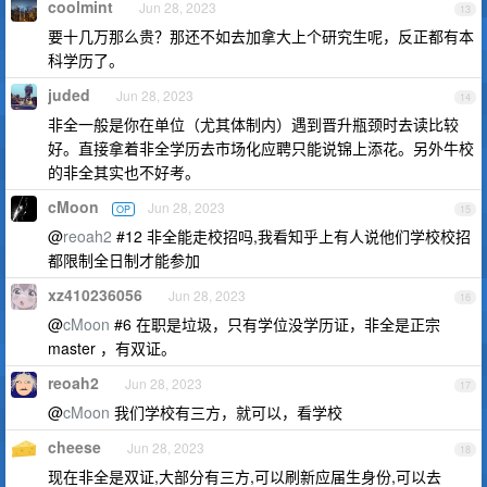
coolmint
Jun 28, 2023
13
要十几万那么贵？那还不如去加拿大上个研究生呢，反正都有本
科学历了。
juded
Jun 28, 2023
14
非全一般是你在单位（尤其体制内）遇到晋升瓶颈时去读比较
好。直接拿着非全学历去市场化应聘只能说锦上添花。另外牛校
的非全其实也不好考。
cMoon
Jun 28, 2023
OP
15
@
reoah2
#12 非全能走校招吗,我看知乎上有人说他们学校校招
都限制全日制才能参加
xz410236056
Jun 28, 2023
16
@
cMoon
#6 在职是垃圾，只有学位没学历证，非全是正宗
master ，有双证。
reoah2
Jun 28, 2023
17
@
cMoon
我们学校有三方，就可以，看学校
cheese
Jun 28, 2023
18
现在非全是双证,大部分有三方,可以刷新应届生身份,可以去