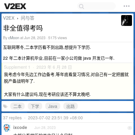
V2EX
问与答
›
非全值得考吗
By
cMoon
at Jun 28, 2023 · 5175 views
互联网寒冬,二本学历看不到出路,想提升下学历.
22 年二本计算机毕业,目前在一家小公司做 java 开发已一年.
Supplement 1 · 2023 年 6 月 28 日
我考虑今年先边工作边备考,等年底看复习情况,对自己有一定把握就
脱产备战明年了.
大家有什么建议吗,现在考研应该还不算太晚吧.
二本
下学
Java
出路
37 replies
•
2023-07-02 23:51:39 +08:00
ixcode
Jun 28, 2023
1