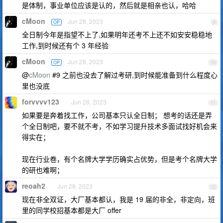
是体制，事业单位应该是认的，然后就是相亲也认，哈哈
cMoon
Jun 28, 2023
OP
9
全日制今年是指望不上了,如果明年还考不上还不如安安稳稳地
工作,到时候还有个 3 年经验
cMoon
Jun 28, 2023
OP
10
@
cMoon
#9 之前也没去了解过考研,到时候能准备到什么程度心
里也没底
forvvvv123
Jun 28, 2023
11
如果要是奔着找工作，公司基本只认全日制； 想考的话还是弄
个全日制吧，要不就不考，不如学习提升技术多面试找好机会来
得实在；
现在行业卷，有个名牌大学学历确实占优势，但是考个名牌大学
的研也难啊；
reoah2
Jun 28, 2023
12
现在非全双证，大厂基本都认，我是 19 届的非全，非定向，班
里的同学校招基本都是大厂 offer