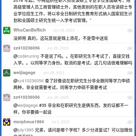
2016 年起，不再组织在职人员攻读硕士专业学位全国联考，除
高级管理人员工商管理硕士外，其他类别的在职人员攻读硕士专
业学位招生工作，将以非全日制研究生教育形式纳入国家招生计
划和全国硕士研究生统一入学考试管理。”
WhoCanBeRich
Jun 28, 2023
33
没卵用 真的，这玩意就是锦上添花，不是雪中送炭
xz410236056
Jun 29, 2023
34
@
coderuning
不是说了吗。。在职研究生不考试了，直接交钱
入学。。以同等学力身份。取消的是考试，这几句话很难理解吗
weijiagege
Jun 29, 2023
35
@
xz410236056
查了好像说在职研究生分非全跟同等学力申硕
两种，非全就需要考试，同等学力申硕不需要考试
xz410236056
Jun 29, 2023
36
@
weijiagege
#35 非全和在职研究生是俩东西，发的证都不一
样，你非要搞一起说
morpheus1984
Jul 2, 2023
37
@
july1995
兄弟，请问是哪个学校？多少分进复试？可以加微信