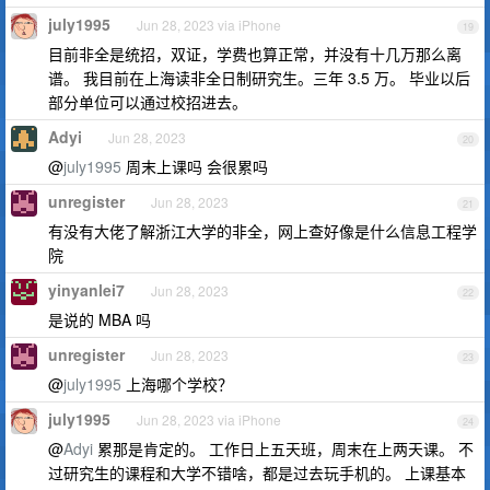
july1995
Jun 28, 2023 via iPhone
19
目前非全是统招，双证，学费也算正常，并没有十几万那么离
谱。 我目前在上海读非全日制研究生。三年 3.5 万。 毕业以后
部分单位可以通过校招进去。
Adyi
Jun 28, 2023
20
@
july1995
周末上课吗 会很累吗
unregister
Jun 28, 2023
21
有没有大佬了解浙江大学的非全，网上查好像是什么信息工程学
院
yinyanlei7
Jun 28, 2023
22
是说的 MBA 吗
unregister
Jun 28, 2023
23
@
july1995
上海哪个学校？
july1995
Jun 28, 2023 via iPhone
24
@
Adyi
累那是肯定的。 工作日上五天班，周末在上两天课。 不
过研究生的课程和大学不错啥，都是过去玩手机的。 上课基本