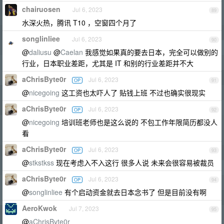
chairuosen
Jul 6, 2023
89
水深火热，腾讯 T10 ，空窗四个月了
songlinliee
Jul 6, 2023
90
@
daliusu
@
Caelan
我感觉如果真的要去日本，完全可以做别的
行业，日本职业差距，尤其是 IT 和别的行业差距并不大
aChrisByte0r
Jul 6, 2023
OP
91
@
nicegoing
这工资也太吓人了 贴钱上班 不过也确实很现实
aChrisByte0r
Jul 6, 2023
OP
92
@
nicegoing
培训班老师也是这么说的 不包工作年限简历都没人
看
aChrisByte0r
Jul 6, 2023
OP
93
@
stkstkss
现在考虑入不入这行 很多人说 未来会很容易被裁员
aChrisByte0r
Jul 6, 2023
OP
94
@
songlinliee
有个启动资金就去日本念书了 但是目前没有啊
AeroKwok
Jul 7, 2023
95
@
aChrisByte0r