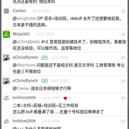
亮点还是有的: 统招本科
Caelan
Jul 5, 2023
25
@
songlinliee
OP 双非+培训班，debuff 全齐了还想要啥前景。
日本是不错的选择。
Ninja365
Jul 5, 2023
26
@
aChrisByte0r
#12 意思就是别搞技术了，别做程序员，乘着现
在还没经验，可以做市场、运营等岗位
aChrisByte0r
Jul 5, 2023
OP
27
@
Albertcord
问题是还不是纯文科 是交叉学科 工商管理类 考公
也是三不限岗位
aChrisByte0r
Jul 5, 2023
OP
28
@
Caelan
润去日本得钱够才行啊
hnhhm2009
Jul 5, 2023
1
29
二本+文科+前端+培训班+无工作经验
怎么把 buff 都叠满了哥.....在叠个专科就召唤神龙了
hnhhm2009
Jul 5, 2023
30
@
jxxz
为什么不能来杭州呢