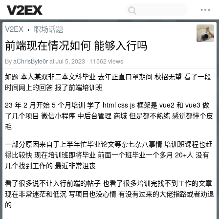
V2EX
职场话题
›
前端现在情况如何 能够入行吗
By
aChrisByte0r
at Jul 5, 2023 · 11562 views
如题 本人某双非二本文科毕业 去年正直口罩期间 秋招无望 看了一段
时间网上的回答 报了前端培训班
23 年 2 月开始 5 个月培训 学了 html css js 框架是 vue2 和 vue3 做
了几个项目 微信小程序 中后台管理 商城 但是都不熟练 感觉都懂个皮
毛
一部分原因来自于上半年忙毕业论文等杂七杂八事情 培训班课程也赶
得比较快 现在培训班即将毕业 前面一个班毕业一个多月 20+人 没有
几个找到工作的 最近非常沮丧
看了很多说不让入行前端的帖子 也看了很多培训完找不到工作的文章
现在非常迷茫和低沉 写项目也没心情 有没有过来的大佬指路或者劝退
的