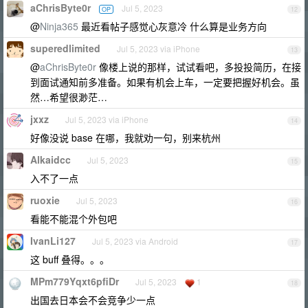
aChrisByte0r
Jul 5, 2023
OP
12
@
Ninja365
最近看帖子感觉心灰意冷 什么算是业务方向
superedlimited
Jul 5, 2023 via iPhone
13
@
aChrisByte0r
像楼上说的那样，试试看吧，多投投简历，在接
到面试通知前多准备。如果有机会上车，一定要把握好机会。虽
然…希望很渺茫…
jxxz
Jul 5, 2023 via iPhone
14
好像没说 base 在哪，我就劝一句，别来杭州
Alkaidcc
Jul 5, 2023
15
入不了一点
ruoxie
Jul 5, 2023
16
看能不能混个外包吧
IvanLi127
Jul 5, 2023 via Android
17
这 buff 叠得。。。
MPm779Yqxt6pfiDr
Jul 5, 2023
1
18
出国去日本会不会竞争少一点