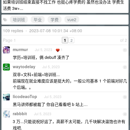
如果培训班结束直接不找工作 也挺心疼学费的 虽然也没办法 学费生
活费 3w+...
培训班
毕业
学费
vue2
109 replies
•
2023-07-08 10:01:34 +08:00
Page 1
1
of 2
2
murmur
Jul 5, 2023
1
1
学历+培训班，俩 debuff 凑齐了
waytodelay
Jul 5, 2023
2
双非+文科+前端+培训班...
前端现在就业难度应该是挺大的，一般公司基本 1 个前端对好几
个后端。。
licodeaoTop
Jul 5, 2023
3
黑马讲师都被裁了 你自己看看吧 b 站上…
rabbbit
Jul 5, 2023
4
3 万...只能说祝好运了，高薪不太可能，几千块解决温饱也许有
戏吧.