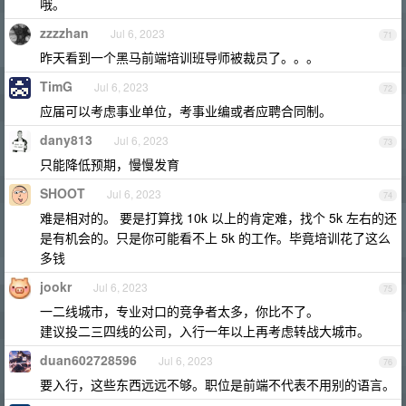
哦。
zzzzhan
Jul 6, 2023
71
昨天看到一个黑马前端培训班导师被裁员了。。。
TimG
Jul 6, 2023
72
应届可以考虑事业单位，考事业编或者应聘合同制。
dany813
Jul 6, 2023
73
只能降低预期，慢慢发育
SHOOT
Jul 6, 2023
74
难是相对的。 要是打算找 10k 以上的肯定难，找个 5k 左右的还
是有机会的。只是你可能看不上 5k 的工作。毕竟培训花了这么
多钱
jookr
Jul 6, 2023
75
一二线城市，专业对口的竞争者太多，你比不了。
建议投二三四线的公司，入行一年以上再考虑转战大城市。
duan602728596
Jul 6, 2023
76
要入行，这些东西远远不够。职位是前端不代表不用别的语言。