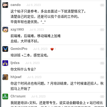
cando
Jul 6, 2023
50
这个帖子只是参考，多出去面试一下就清楚情况了。
清楚自己的定位，还是可以找个合适的工作的。
毕竟年轻也是优势。^_^
xzg1993
Jul 6, 2023
51
前端难，后端难，移动端难上加难
总结，大环境不好。
GeminiPro
Jul 6, 2023
1
52
培训班 +二本，感觉没戏。
ljrdxs
Jul 6, 2023
53
你文科什么专业？
hhjswf
Jul 6, 2023
54
你这个时间点也有问题。7 月培训结束，这个时候谁还招人，秋
招马上开始了
Ch1stunt
Jul 6, 2023
55
我就是培训+文科，还是带专生，说实话会翻墙会上 v 站已经比