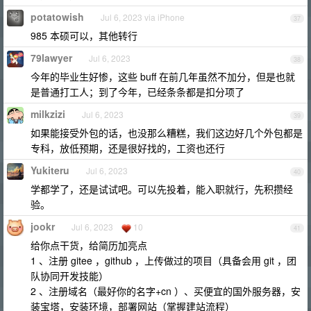
potatowish
Jul 6, 2023 via iPhone
37
985 本硕可以，其他转行
79lawyer
Jul 6, 2023
38
今年的毕业生好惨，这些 buff 在前几年虽然不加分，但是也就
是普通打工人；到了今年，已经条条都是扣分项了
milkzizi
Jul 6, 2023
39
如果能接受外包的话，也没那么糟糕，我们这边好几个外包都是
专科，放低预期，还是很好找的，工资也还行
Yukiteru
Jul 6, 2023
40
学都学了，还是试试吧。可以先投着，能入职就行，先积攒经
验。
jookr
Jul 6, 2023
10
41
给你点干货，给简历加亮点
1 、注册 gitee ，github ，上传做过的项目（具备会用 git ，团
队协同开发技能）
2 、注册域名（最好你的名字+cn ）、买便宜的国外服务器，安
装宝塔，安装环境，部署网站（掌握建站流程）