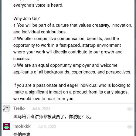
everyone's voice is heard.
Why Join Us?
1 You will be part of a culture that values creativity, innovation,
and individual contributions.
2 We offer competitive compensation, benefits, and the
opportunity to work in a fast-paced, startup environment
where your work will directly contribute to our growth and
success.
3 We are an equal opportunity employer and welcome
applicants of all backgrounds, experiences, and perspectives.
If you are a passionate and eager individual who is looking to
make a significant impact on a product from its early stages,
we would love to hear from you.
Trello
Jul 6, 2023
57
黑马培训班讲师都被裁员了，你说呢？哎。
imokkkk
Jul 6, 2023
58
恐怕是难