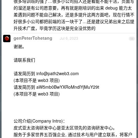
很多培训班的强了…很多小公司招人还是看能不能干活，页面写
的溜还是有公司愿意要，再有就是刚培训的出来 debug 能力太
差遇到问题不能自己解决，还是多提升这两方面吧，现在行情不
好很多小公司都把前端的活一块干了…还是建议兄弟出来之后提
升技术广度，毕竟学历这块是完全没优势的
genPeterTohetang
Jul 6, 2023
56
谢谢。
请联系我们
请发简历到
info@path2web3.com
(本项目不是 web3 项目)
请发简历到 aW5mb0BwYXRoMndlYjMuY29t
(本项目不是 web3 项目)
公司介绍(Company Intro)：
皮式亚太咨询研发中心是亚太区领先的咨询研发中心。
服务于多家世界五百强企业, 通过技术与用户建立联系，将客户