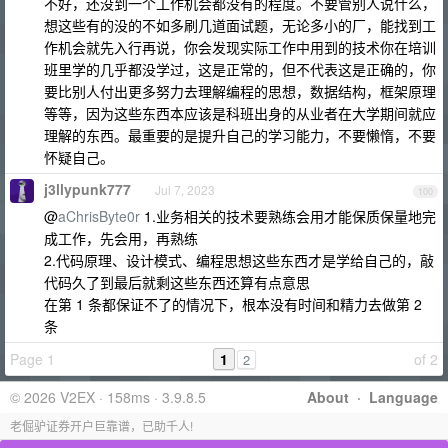
不好，还没到一个工作机会都没有的程度。不要管别人说什么，
想这些有的没的不如多刷几道面试题，无论多小的厂，能找到工
作机会就先入行再说，你会发现实际工作中用到的技术你在培训
班里学的几乎都没学过，这是正常的，但不代表这是正确的，你
要比别人付出更多努力去理解编程的思想，数据结构，框架原理
等等，因为这些东西本应该是科班出身的从业者在大学期间就应
理解的东西。最重要的是提升自己的学习能力，不要懒惰，不要
怀疑自己。
j3llypunk777
Jul 7, 2023
100
@
aChrisByte0r
1.业务相关的技术要熟练会用才能保质保量地完
成工作，先会用，再熟练
2.代码原理、设计模式、编程思想这些东西才是学给自己的，敲
代码久了到最后就剩这些东西还算有点意思
在第 1 条都保证不了的情况下，根本没有时间和精力去做第 2
条
Page 1
1
of 2
2
© 2026 V2EX · 158ms · 3.9.8.5
About
·
Language
老倔驴证券开户巨靠谱，已助千人!