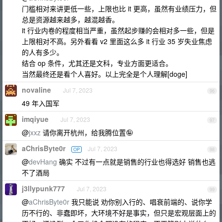
门槛相对来讲更低一些，上限也比 it 更高，虽然有业绩压力，但
总是资源越来越多，越混越香。
it 行业内卷的程度相当严重，虽然起步赚的会相对多一些，但是
上限相对不高。另外看看 v2 里面这么多 it 行业 35 岁失业焦虑
的人有多少。
结合 op 条件，尤其还是文科，专业方面更适合。
当然最终还是看个人喜好。以上完全是个人理解[doge]
novaline
Jul 7, 2023
96
49 年入国军
imqiyue
Jul 7, 2023
97
@
jxxz
请你离开杭州，给我腾位置🤪
aChrisByte0r
Jul 7, 2023
OP
98
@
devHang
确实 不过有一点就是销售的行业也得选好 销售也逃
不了酒局
j3llypunk777
Jul 7, 2023
99
@
aChrisByte0r
我只能说 劝你别入行的、唱衰前端的、说你学
历不行的、非蠢即坏，大环境不好是事实，但只是宏观层面上的