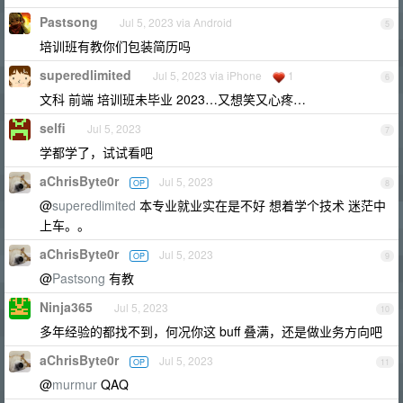
Pastsong
Jul 5, 2023 via Android
5
培训班有教你们包装简历吗
superedlimited
Jul 5, 2023 via iPhone
1
6
文科 前端 培训班未毕业 2023…又想笑又心疼…
selfi
Jul 5, 2023
7
学都学了，试试看吧
aChrisByte0r
Jul 5, 2023
OP
8
@
superedlimited
本专业就业实在是不好 想着学个技术 迷茫中
上车。。
aChrisByte0r
Jul 5, 2023
OP
9
@
Pastsong
有教
Ninja365
Jul 5, 2023
10
多年经验的都找不到，何况你这 buff 叠满，还是做业务方向吧
aChrisByte0r
Jul 5, 2023
OP
11
@
murmur
QAQ