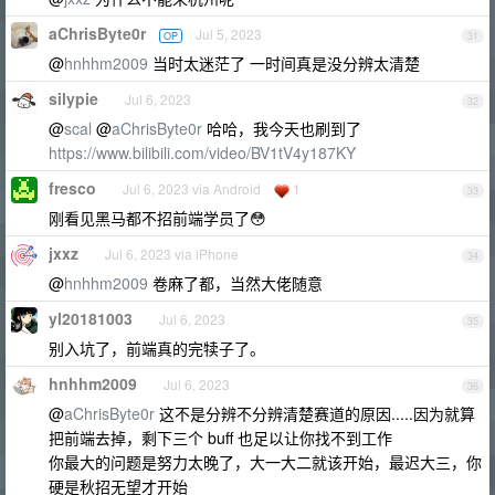
aChrisByte0r
Jul 5, 2023
OP
31
@
hnhhm2009
当时太迷茫了 一时间真是没分辨太清楚
silypie
Jul 6, 2023
32
@
scal
@
aChrisByte0r
哈哈，我今天也刷到了
https://www.bilibili.com/video/BV1tV4y187KY
fresco
Jul 6, 2023 via Android
1
33
刚看见黑马都不招前端学员了😳
jxxz
Jul 6, 2023 via iPhone
34
@
hnhhm2009
卷麻了都，当然大佬随意
yl20181003
Jul 6, 2023
35
别入坑了，前端真的完犊子了。
hnhhm2009
Jul 6, 2023
36
@
aChrisByte0r
这不是分辨不分辨清楚赛道的原因.....因为就算
把前端去掉，剩下三个 buff 也足以让你找不到工作
你最大的问题是努力太晚了，大一大二就该开始，最迟大三，你
硬是秋招无望才开始