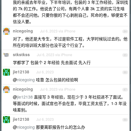
我的亲戚去年毕业，下半年培训，包装的 3 年工作经验，深圳找
的 7k 的工作。他说去了公司，有两个人拿 3k 工资的实习生啥
都不会还问他。只要你狠的下心剥削自己，死命的卷，够便宜不
信没人要。
nicegoing
Jul 6, 2023 via iPhone
84
对了，他还是大专生，不过是软件工程，大学时候玩过去的。他
所在的培训班大部分也没干这个行业了。
stkstkss
Jul 6, 2023 via iPhone
85
学都学了 包装个 2 年经验 先去面试 先入行
jie12138
Jul 6, 2023
86
@
nicegoing
哇靠 怎么包装的经验啊
nicegoing
Jul 6, 2023 via iPhone
87
@
jie12138
直接写 3 年经验，现在少于 3 年社招进不了面试。
等面试的时候，面试官也不会在意，毕竟工资太低了，1-3 年没
啥差别。
jie12138
Jul 6, 2023
88
@
nicegoing
那要离职报告什么的怎么办