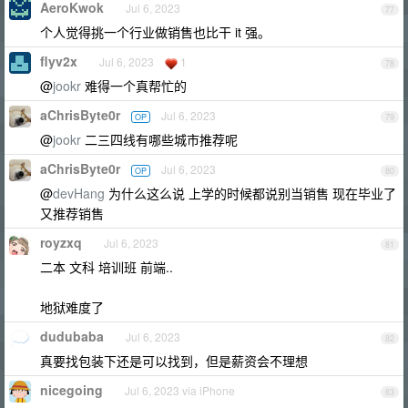
AeroKwok
Jul 6, 2023
77
个人觉得挑一个行业做销售也比干 it 强。
flyv2x
Jul 6, 2023
1
78
@
jookr
难得一个真帮忙的
aChrisByte0r
Jul 6, 2023
OP
79
@
jookr
二三四线有哪些城市推荐呢
aChrisByte0r
Jul 6, 2023
OP
80
@
devHang
为什么这么说 上学的时候都说别当销售 现在毕业了
又推荐销售
royzxq
Jul 6, 2023
81
二本 文科 培训班 前端..
地狱难度了
dudubaba
Jul 6, 2023
82
真要找包装下还是可以找到，但是薪资会不理想
nicegoing
Jul 6, 2023 via iPhone
83