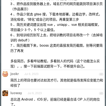
3 、把作品挂到服务器上去，域名打开的网页能跳到项目演示页
（作品展示）
4 、作品少就去 gitee 搜，下载本地部署，边看边学，改样式，
消化吸收，“转化”成自己的项目。再重复第三步
5 、简历关键词建议出现 vue ，uniapp 、vue 相关前端框架，
项目最少 3 个，5 个以上最佳。
6 、别培训经历别写上去，把培训教的项目名称改一个（去掉培
训的 debuff ）
7 、简历截图下来，booss 这类的直接发简历截图，别等问要简
历了再发
多投简历，多看哔站教程，多看别人的代码（这个功能怎么实
现），，搜一下前端面试题背一下，不断提升自己。
jookr
Jul 6, 2023
42
简历上的项目也要对达如流才行，其他就是临场发挥应变能力和
经验了
luoway
Jul 6, 2023
43
总比选 Android 、iOS 好，前端已经是最合适 OP 入行的岗位
了。