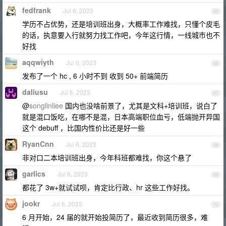
fedfrank
Jul 6, 2023
65
学历不占优势，还是培训班出身，大概率工作难找，只懂个皮毛
的话，执意要入行就努力找工作吧，今年这行情，一线城市也不
好找
aqqwiyth
Jul 6, 2023
66
发布了一个 hc , 6 小时不到 收到 50+ 前端简历
daliusu
Jul 6, 2023
67
@
songlinliee
国内也没啥前景了，尤其是文科+培训班，说白了
就是混口饭吃，在哪不是混，日本高端职位血亏，低端抛开异国
这个 debuff ，比国内性价比还是好一些
RyanCnn
Jul 6, 2023
68
非对口二本培训班出身，今年科班都难找，你这个悬了
garlics
Jul 6, 2023
69
都花了 3w+就试试呗，肯定比行政、hr 这些工作好找。
jookr
Jul 6, 2023
70
6 月开始，24 届的就开始投简历了，最近收到简历很多，难