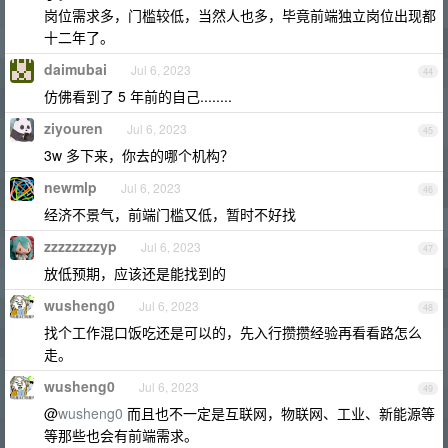
岗位需求多，门槛较低，当然人也多，毕竟前端独立岗位出现都
十二年了。
daimubai
Jul 6, 2023
44
仿佛看到了 5 年前的自己........
ziyouren
Jul 6, 2023
45
3w 多下来，你去的哪个机构？
newmlp
Jul 6, 2023
46
经济不景气，前端门槛又低，暂时不好找
zzzzzzzzyp
Jul 6, 2023
47
放低预期，应该还是能找到的
wusheng0
Jul 6, 2023
48
找个工作混口饭吃还是可以的，先入行攒攒经验再看看路怎么
走。
wusheng0
Jul 6, 2023
49
@
wusheng0
而且也不一定是互联网，物联网、工业、新能源等
等那些也会有前端需求。