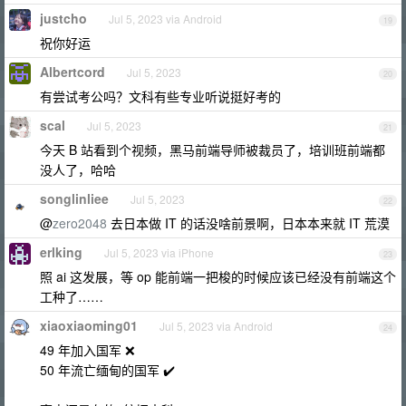
justcho
Jul 5, 2023 via Android
19
祝你好运
Albertcord
Jul 5, 2023
20
有尝试考公吗？文科有些专业听说挺好考的
scal
Jul 5, 2023
21
今天 B 站看到个视频，黑马前端导师被裁员了，培训班前端都
没人了，哈哈
songlinliee
Jul 5, 2023
22
@
zero2048
去日本做 IT 的话没啥前景啊，日本本来就 IT 荒漠
erlking
Jul 5, 2023 via iPhone
23
照 ai 这发展，等 op 能前端一把梭的时候应该已经没有前端这个
工种了……
xiaoxiaoming01
Jul 5, 2023 via Android
24
49 年加入国军 ❌
50 年流亡缅甸的国军 ✔️