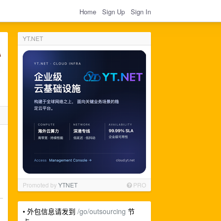
Home
Sign Up
Sign In
YT.NET
Promoted by
YTNET
PRO
• 外包信息请发到
/go/outsourcing
节