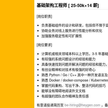
基础架构工程师 [ 25-50k×14 薪]
[岗位职责]
负责基础组件的设计和研发，包括但不限于监
协助业务对线上服务进行性能分析和优化
加强服务稳定性和可扩展性
[岗位要求]
计算机或相关领域本科以上学历，3-5 年基
有较强的系统问题设计的经验和能力
具备快速找到问题并解决问题的经验和能力，
有创业精神和对技术有极强的好奇心
熟悉 Python / Go / C++ 其中一种开发语
熟悉 Docker / docker-compose / Kub
掌握代码重构、写出干净、整洁代码的技巧
能够没有障碍地阅读外文文档
有超强的团队合作精神及责任感
有意请投递简历至
be-hiring@heygen.com
，备