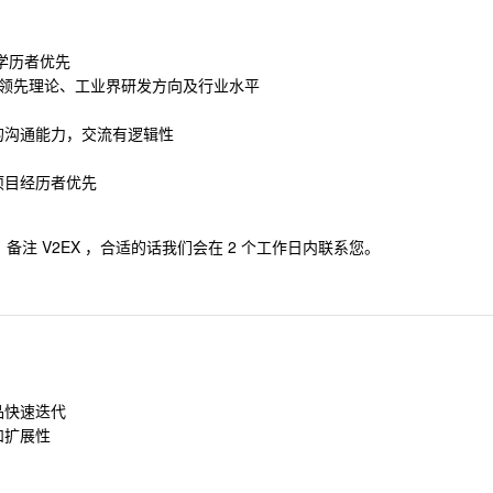
学历者优先
解行业领先理论、工业界研发方向及行业水平
的沟通能力，交流有逻辑性
项目经历者优先
备注 V2EX ，合适的话我们会在 2 个工作日内联系您。
品快速迭代
和扩展性