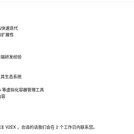
品快速迭代
和扩展性
后端研发经验
语言及其生态系统
ernetes 等虚拟化容器管理工具
内容
注 V2EX ，合适的话我们会在 2 个工作日内联系您。