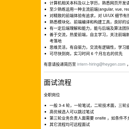
计算机相关本科及以上学历，熟悉网页开发语言，html
至少熟练运用一种主流前端(angular, vue, 
对精致的前端体验有追求，对 UI/UX 细
熟悉模块化、前端编译和构建工具，良好的
有一定后端理解和能力，能与后端及算法团队高
善于交流，热爱前端，自主学习，关注前端
考落地
思维灵活，有自驱力，交流有逻辑性，学习
可尽快到岗，实习时间 6 个月左右的优先
有意请投递简历至
intern-hiring@heygen.com
，
面试流程
全职岗位
一般 3-4 轮，一轮笔试，二轮技术面，三轮
高优候选人可以跳过笔试
第三轮业务负责人面需要 onsite ，如条件
其它流程均可远程面试