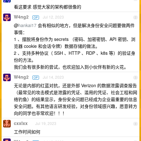
看这要求 感觉大家的架构都很像的
W4ng2
Jul 12, 2023
OP
2
@
hankai17
会有相似的地方，但是解决身份安全问题要做两件
事情：
1 、摆脱将身份作为 secrets （密码、加密密钥、API 密钥、浏
览器 cookie 和会话令牌）数据存储的做法。
2 、支持多种协议（ SSH 、HTTP 、RDP 、k8s 等）的验证身
份的方法。
我们会有很多新的尝试，也欢迎加入到小伙伴有新的火花。
W4ng2
Jul 14, 2023
OP
3
无论是内部的红蓝对抗，还是外部 Verizon 的数据泄露调查报告
（最常见的攻击模式是泄露的凭证、滥用的凭证、社会工程和网
络钓鱼）的结果显示，身份安全问题已经成为企业最重要的信息
安全问题。有其他语言研发经验，对身份领域感兴趣，愿意转方
向的同学也非常欢迎！！！
cxxlxx
Jul 19, 2023
4
工作时间如何