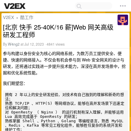
V2EX
酷工作
›
[北京 快手 25-40K/16 薪]Web 网关高级
研发工程师
By
W4ng2
at Jul 12, 2023 · 4841 views
参与构建以身份安全为核心的网络系统，为数万员工提供安全、便
捷、快速的网络接入。不仅会有机会参与到 Web 安全网关的设计与
研发，还将通过实践进一步提升技术能力，深浸在高并发场景中，挖
掘和优化系统性能。
我们期望您：
拥有 2 年以上的安全研发经验，对技术有自己独到的理解和新奇的想
法；

熟悉 TCP/IP 、HTTP(S) 等网络协议，能够在高并发场景下迅速定
位和解决问题；

对 OpenResty （ Nginx ） 的运行机制有深入理解，并能够运用 
Lua 高效完成基于 OpenResty 的研发；

熟练掌握 Shell 、Python 、Golang 等编程语言，熟悉 MySQL 
、Redis 、Kafka 等常见工程化组件，能够胜任复杂的系统开发和
维护工作；
