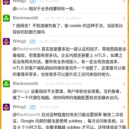
W4ng2
Jul 19, 2023
OP
5
@
cxxlxx
相对于业务线要轻松一些。
Blacktrace58
Jul 19, 2023 via iPhone
6
7 层网关？不知道被钓鱼了，偷 cookie 的这种手法，当前有比
较好的防御方案吗
W4ng2
Jul 20, 2023
OP
7
@
Blacktrace58
其实就是要多加一层认证的因子，常规思路是设
备指纹，但里面有很多坑。企业内部还是要上 mTLS ，如果之
前没有网关的话，要所有业务线接入，有一定业务改造成本，
mTLS 的客户端私钥如何保存是另外一个话题了，这里面可以做
的事情非常多，也有很多可以提升员工访问体验的地方。
Blacktrace58
Jul 20, 2023 via iPhone
8
@
W4ng2
设备指纹不太靠谱，用户体验也会很差。当钓鱼者，
做了一个代理在电脑。用你同样的电脑配置和浏览器去访问。
W4ng2
Jul 20, 2023
OP
9
@
Blacktrace58
应对这种程度的攻击只能设置频率 触发二次验
证，Google 内部的做法是使用 yubikey ，每次访问新系统，以
及 8 个小时之后，会要求触碰 yubikey 才可以。这样体验会下降