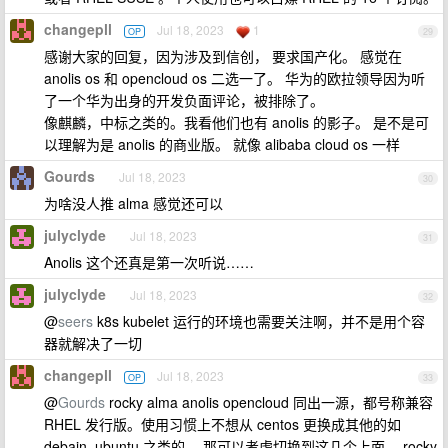
changepll
Jul 18, 2023
1
OP
29
感谢大家的回复，因为涉及到信创， 要求国产化。 感觉在
anolis os 和 opencloud os 二选一了。 华为的欧拉领导因为听
了一个华为出身的开发负面评论，被排除了。
像麒麟，中标之类的。我看他们也有 anolis 的影子。 是不是可
以理解为是 anolis 的商业版。 就像 alibaba cloud os 一样
Gourds
Jul 18, 2023
30
为啥没人推 alma 感觉还可以
julyclyde
Jul 18, 2023
31
Anolis 这个还真是第一次听说……
julyclyde
Jul 18, 2023
32
@
seers
k8s kubelet 运行的环境也需要关注啊，并不是用个容
器就解决了一切
changepll
Jul 18, 2023
OP
33
@
Gourds
rocky alma anolis opencloud 同出一源，都号称兼容
RHEL 发行版。使用习惯上不想从 centos 更换成其他的如
debain, ubuntu 之类的。 那可以考虑切换到这几个上面。 rocky