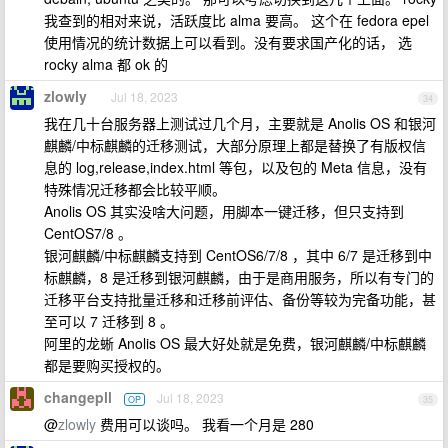
我查到的相对来说，活跃度比 alma 要高。 这个在 fedora epel
使用情况的统计数据上可以看到。没有要求国产化的话， 选
rocky alma 都 ok 的
zlowly
Jul 18, 2023
34
我在几十台服务器上测试过几个月，主要就是 Anolis OS 和银河
麒麟/中标麒麟的迁移测试，大部分原理上都是替换了有版权信
息的 log,release,index.html 等包，以及包的 Meta 信息，没有
特殊情况迁移都会比较平顺。
Anolis OS 其实没啥大问题，用脚本一键迁移，但只支持到
CentOS7/8 。
银河麒麟/中标麒麟支持到 CentOS6/7/8 ，其中 6/7 是迁移到中
标麒麟，8 是迁移到银河麒麟，由于是商用服务，所以有专门的
迁移平台支持批量迁移和迁移前评估、备份等较为完备功能，甚
至可以 7 迁移到 8 。
阿里的龙蜥 Anolis OS 最大好处就是免费，银河麒麟/中标麒麟
都是要购买授权的。
changepll
Jul 18, 2023
OP
35
@
zlowly
费用可以谈吗。 我看一个月是 280