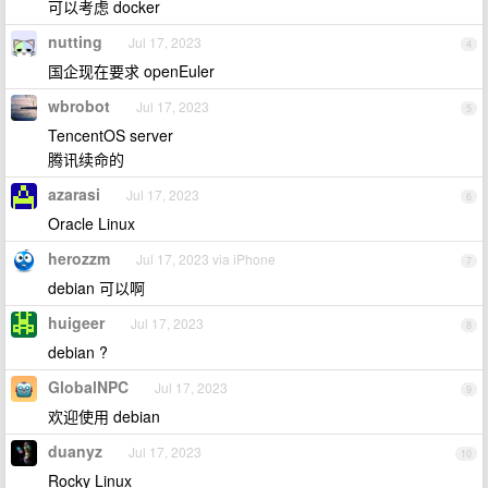
可以考虑 docker
nutting
Jul 17, 2023
4
国企现在要求 openEuler
wbrobot
Jul 17, 2023
5
TencentOS server
腾讯续命的
azarasi
Jul 17, 2023
6
Oracle Linux
herozzm
Jul 17, 2023 via iPhone
7
debian 可以啊
huigeer
Jul 17, 2023
8
debian ?
GlobalNPC
Jul 17, 2023
9
欢迎使用 debian
duanyz
Jul 17, 2023
10
Rocky Linux