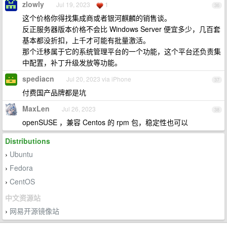
zlowly
Jul 19, 2023
1
36
这个价格你得找集成商或者银河麒麟的销售谈。
反正服务器版本价格不会比 Windows Server 便宜多少，几百套
基本都没折扣，上千才可能有批量激活。
那个迁移属于它的系统管理平台的一个功能，这个平台还负责集
中配置，补丁升级发放等功能。
spediacn
Jul 20, 2023 via iPhone
37
付费国产品牌都是坑
MaxLen
Jul 26, 2023
38
openSUSE ，兼容 Centos 的 rpm 包，稳定性也可以
Distributions
Ubuntu
›
Fedora
›
CentOS
›
中文资源站
网易开源镜像站
›