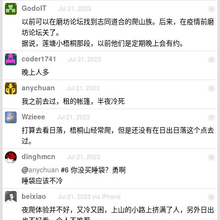
GodoIT
Jul 21, 2023
4
以前可以在磨坊论坛找到志同道合的爬山族。后来，在疫情前磨
坊论坛关了。
据说，莲塘小梧桐那段，以前他们是定期晚上会有约。
coder1741
Jul 21, 2023
5
晚上人多
anychuan
Jul 21, 2023
6
我之前去过，租的帐篷，半夜冷死
Wzieee
Jul 21, 2023
7
打算去看日落，梧桐山经常爬，但是还没有在日出日落这个点去
过。
dinghmcn
Jul 21, 2023
8
@
anychuan
#6 你没买睡袋？勇啊
睡袋应该不冷
beixiao
Jul 21, 2023 via iPhone
9
夜爬体验并不好，又冷又困，上山的小路上挤满了人，另外日出