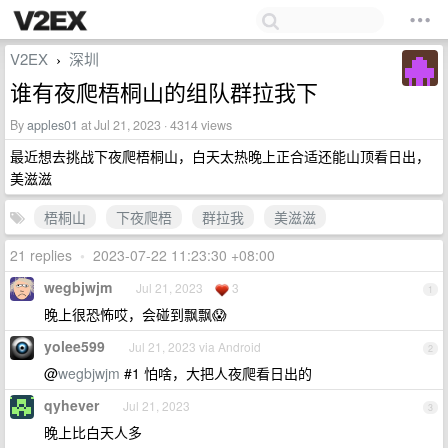
V2EX
深圳
›
谁有夜爬梧桐山的组队群拉我下
By
apples01
at Jul 21, 2023 · 4314 views
最近想去挑战下夜爬梧桐山，白天太热晚上正合适还能山顶看日出，
美滋滋
梧桐山
下夜爬梧
群拉我
美滋滋
21 replies
•
2023-07-22 11:23:30 +08:00
wegbjwjm
Jul 21, 2023
3
1
晚上很恐怖哎，会碰到飘飘😱
yolee599
Jul 21, 2023 via Android
2
@
wegbjwjm
#1 怕啥，大把人夜爬看日出的
qyhever
Jul 21, 2023
3
晚上比白天人多