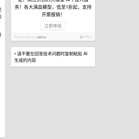
码
务！各大满血模型，低至1折起，支持
己
开票报销！
的
立即体验
码
Promoted by
zwhui
PRO
• 请不要在回答技术问题时复制粘贴 AI
生成的内容