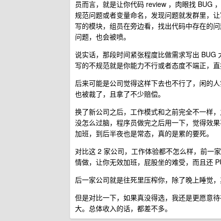
员而言，就是让你代码 review ，肉眼找 
规范问题或者变量命名，发现问题就发群里，让写
写的模块，组员在旁边看，找出代码中存在的问题
问题，也会被喷。
说实话，那段时间紧张程度比做需求写出 BUG
写的不规范就是你能力不行或者态度不端正，直
后来可能是公司觉得这样下去也不行了，闲的人
也被裁了，且拿了不少赔偿。
换了新公司之后，工作模式和之前完全不一样，
没怎么过脑，程序员做完之后用一下，觉得效果
加班，到后半夜也是常态，真的是累的要死。
对比这 2 家公司，工作体验都不怎么样，前
情做，让你无效加班，屁股坐的难受，而且还 PU
后一家公司就是往死里压榨你，除了晚上睡觉，
但是对比一下，如果真没得选，我还是更愿意待
大。总体收入的话，都差不多。