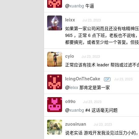
@
xuanbg
牛逼
leixx
Jul 23, 2023
如果第一家公司闲而且还没有啥精神压
965 ，正常 6 点下班，老板也不
都要搞完，或者至少给一个答复。但技
cyio
Jul 23, 2023
正常应该有技术 leader 帮挡或过滤
lcingOnTheCake
Jul 23, 2023
OP
@
leixx
那肯定是第一家
o99o
Jul 23, 2023
@
xuanbg
#4 这话毫无问题
zuosiruan
Jul 23, 2023
说老实话 游戏开发我没见过压力小的