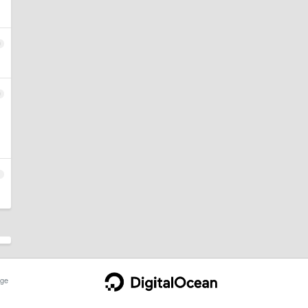
9
0
1
ge