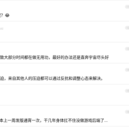
1
？😂
oid
1
1
致大部分时间都在做无用功，最好的办法还是直奔宇宙尽头好
1
迫，来自其他人的压迫都可以通过反抗和调整心态来解决。
1
1
基本上一周发版通宵一次，干几年身体扛不住没做游戏后端了...